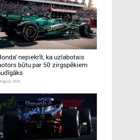
Honda’ nepiekrīt, ka uzlabotais
otors būtu par 50 zirgspēkiem
audīgāks
 August, 2026