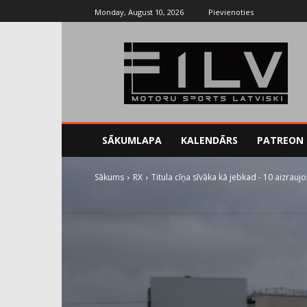
Monday, August 10, 2026
Pievienoties
SĀKUMLAPA
KALENDĀRS
PATREON
Sākums
RX
Titula cīņa sīvāka kā jebkad - 10 aizraujo