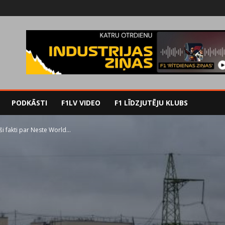
PODKĀSTI
F1LV VIDEO
F1 LĪDZJUTĒJU KLUBS
ši fakti par Neste World...