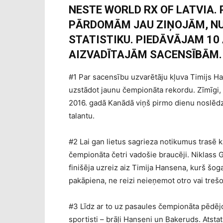
NESTE WORLD RX OF LATVIA.
PĀRDOMĀM JAU ZIŅOJĀM, NU
STATISTIKU. PIEDĀVĀJAM 10
AIZVADĪTAJĀM SACENSĪBĀM.
#1 Par sacensību uzvarētāju kļuva Timijs Han
uzstādot jaunu čempionāta rekordu. Zīmīgi, 
2016. gadā Kanādā viņš pirmo dienu noslēdza 
talantu.
#2 Lai gan lietus sagrieza notikumus trasē 
čempionāta četri vadošie braucēji. Niklas
finišēja uzreiz aiz Timija Hansena, kurš šog
pakāpiena, ne reizi neieņemot otro vai trešo
#3 Līdz ar to uz pasaules čempionāta pēdējo
sportisti – brāļi Hanseni un Bakeruds. Atsta