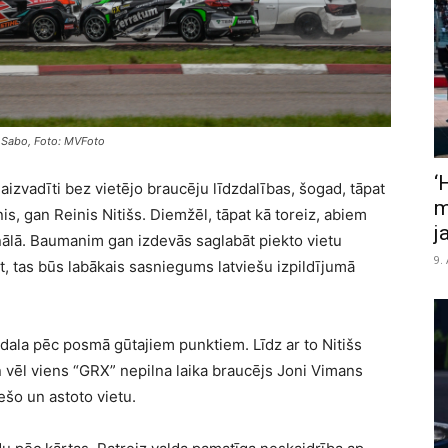
n Sabo, Foto: MVFoto
‘
aizvadīti bez vietējo braucēju līdzdalības, šogad, tāpat
m
is, gan Reinis Nitišs. Diemžēl, tāpat kā toreiz, abiem
j
finālā. Baumanim gan izdevās saglabāt piekto vietu
9.
, tas būs labākais sasniegums latviešu izpildījumā
.
sadala pēc posmā gūtajiem punktiem. Līdz ar to Nitišs
n vēl viens “GRX” nepilna laika braucējs Joni Vimans
ešo un astoto vietu.