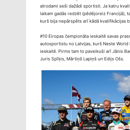
atrodami seši dažādi sportisti. Ja katru kval
laikam gadās redzēt (pēdējoreiz Francijā), t
kurš bija nepārspēts arī kādā kvalifikācijas 
#10 Eiropas čempionāta ieskaitē savas prasm
autosportistu no Latvijas, kurš Neste World
ieskaitē. Pirms tam to paveikuši arī Jānis B
Juris Spīķis, Mārtiņš Lapiņš un Edijs Ošs.