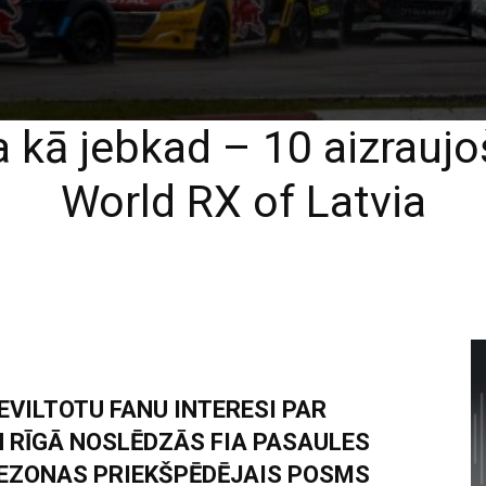
a kā jebkad – 10 aizraujo
World RX of Latvia
EVILTOTU FANU INTERESI PAR
 RĪGĀ NOSLĒDZĀS FIA PASAULES
EZONAS PRIEKŠPĒDĒJAIS POSMS