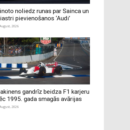
inoto noliedz runas par Sainca un
iastri pievienošanos ‘Audi’
 August, 2026
akinens gandrīz beidza F1 karjeru
ēc 1995. gada smagās avārijas
 August, 2026