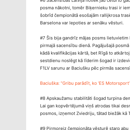
#6 Sacensības Latvijā notiek jau ceturto ga
posma nākotni, tomēr Biķernieku trasi ir iemī
šobrīd čempionātā esošajām rallijkrosa trasē
Barselona var lepoties ar senāku vēsturi.
#7 Šis bija gandrīz mājas posms lietuvieti
pirmajā sacensību dienā. Pagājušajā posmā Fr
kādā kvalifikācijas kārtā, bet Rīgā to atkār
sestdienu noslēgt kā līderim šogad ir izde
F1LV sarunu ar Baciušku pēc pirmās sacensīb
Baciuška: “Gribu parādīt, ko ‘ES Motorsport
#8 Apskaužamu stabilitāti šogad turpina de
Lai gan kopvērtējumā viņš atrodas tikai desm
posmos, izņemot Zviedriju, tātad biežāk kā
#9 Pirmoreiz čempionāta vēsturē starp abu p