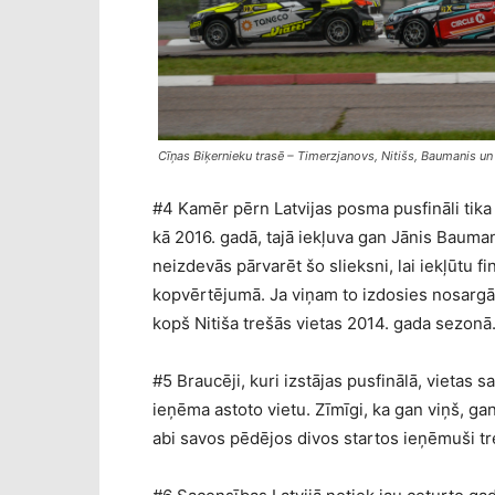
Cīņas Biķernieku trasē – Timerzjanovs, Nitišs, Baumanis u
#4 Kamēr pērn Latvijas posma pusfināli tika 
kā 2016. gadā, tajā iekļuva gan Jānis Bauman
neizdevās pārvarēt šo slieksni, lai iekļūtu 
kopvērtējumā. Ja viņam to izdosies nosargāt
kopš Nitiša trešās vietas 2014. gada sezonā
#5 Braucēji, kuri izstājas pusfinālā, vietas 
ieņēma astoto vietu. Zīmīgi, ka gan viņš, ga
abi savos pēdējos divos startos ieņēmuši tr