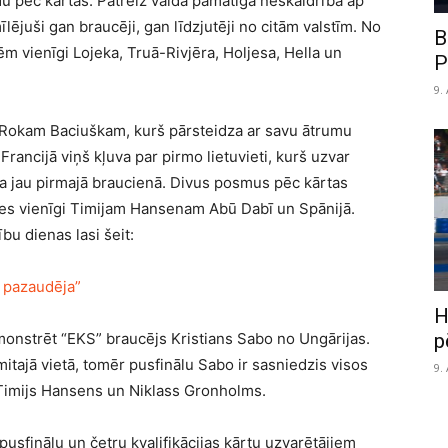
du pēc kārtas. Patreiz valda pamatīga neskaidrība ap
lējuši gan braucēji, gan līdzjutēji no citām valstīm. No
B
m vienīgi Lojeka, Truā-Rivjēra, Holjesa, Hella un
P
9.
m Rokam Baciuškam, kurš pārsteidza ar savu ātrumu
ancijā viņš kļuva par pirmo lietuvieti, kurš uzvar
toja jau pirmajā braucienā. Divus posmus pēc kārtas
vies vienīgi Timijam Hansenam Abū Dabī un Spānijā.
u dienas lasi šeit:
’ pazaudēja”
H
p
monstrēt “EKS” braucējs Kristians Sabo no Ungārijas.
itajā vietā, tomēr pusfinālu Sabo ir sasniedzis visos
9.
 Timijs Hansens un Niklass Gronholms.
usfinālu un četru kvalifikācijas kārtu uzvarētājiem