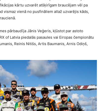
ifikācijas kārtu uzvarēt atšķirīgam braucējam vēl pa
ad vismaz vienā no pusfināliem allaž uzvarējis kāds,
braucienā.
es pārbaudīja Jānis Veģeris, kļūstot par astoto
 RX of Latvia piedalās pasaules vai Eiropas čempionātu
aumanis, Reinis Nitišs, Artis Baumanis, Arnis Odiņš,