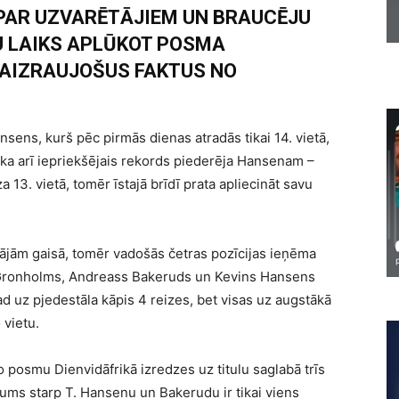
 PAR UZVARĒTĀJIEM UN BRAUCĒJU
 LAIKS APLŪKOT POSMA
 AIZRAUJOŠUS FAKTUS NO
sens, kurš pēc pirmās dienas atradās tikai 14. vietā,
ka arī iepriekšējais rekords piederēja Hansenam –
13. vietā, tomēr īstajā brīdī prata apliecināt savu
kājām gaisā, tomēr vadošās četras pozīcijas ieņēma
s Gronholms, Andreass Bakeruds un Kevins Hansens
ad uz pjedestāla kāpis 4 reizes, bet visas uz augstākā
 vietu.
 posmu Dienvidāfrikā izredzes uz titulu saglabā trīs
tums starp T. Hansenu un Bakerudu ir tikai viens