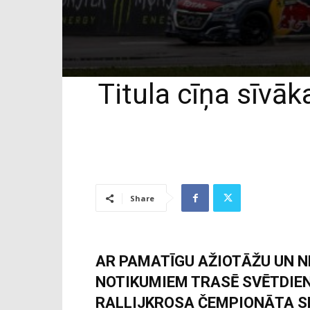
Titula cīņa sīvāk
Share
AR PAMATĪGU AŽIOTĀŽU UN N
NOTIKUMIEM TRASĒ SVĒTDIEN
RALLIJKROSA ČEMPIONĀTA S