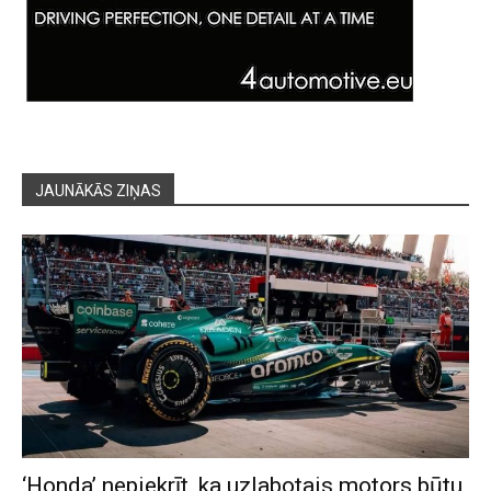
JAUNĀKĀS ZIŅAS
‘Honda’ nepiekrīt, ka uzlabotais motors būtu