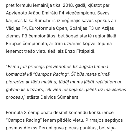
pret formulu iemainīja tikai 2018. gadā, kļūstot par
Apvienoto Arābu Emirātu F4 vicečempionu. Savas
karjeras laikā Šūmahers izmēģinājis savus spēkus arī
Vācijas F4, Euroformula Open, Spānijas F3 un Āzijas
ziemas F3 čempionātos, bet šogad startē reģionālajā
Eiropas čempionātā, ar trim uzvarām kopvērtējumā
ieņemot trešo vietu tieši aiz Enzo Fittipaldi.
“
Esmu ļoti priecīgs pievienoties tik augsta līmeņa
komandai kā “Campos Racing”. Šī būs mana pirmā
pieredze ar tādu mašīnu, tādēļ mums jābūt reālistiem un
galvenais uzsvars, cik vien iespējams, jāliek uz mācīšanās
procesu
,” stāsta Deivids Šūmahers.
Formula 3 čempionātā desmit komandu konkurencē
“Campos Racing” ieņem pēdējo vietu. Pirmajos septiņos
posmos Alekss Peroni guva piecus punktus, bet viņa