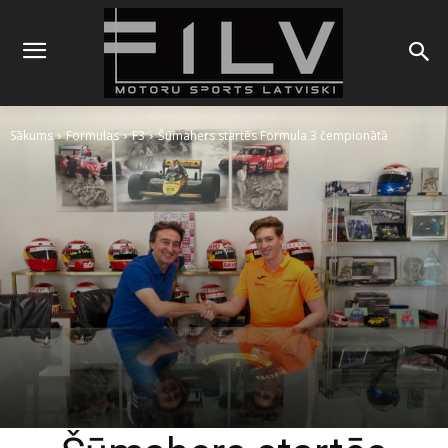
Sākums
Formulas
F3
Šūmahers startēs Formula 3 čempionātā