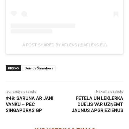
A POST SHARED BY AFLEKS (@AFLEKS.EU)
BIRKAS
Deivids Šūmahers
Iepriekšējais raksts
Nākamais raksts
#49: SARUNA AR JĀNI
FETELA UN LEKLERKA
VANKU – PĒC
DUELIS VAR UZŅEMT
SINGAPŪRAS GP
JAUNUS APGRIEZIENUS
-