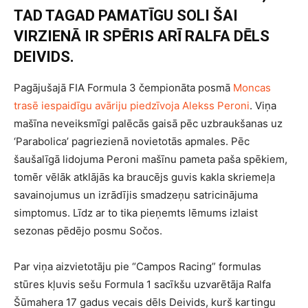
TAD TAGAD PAMATĪGU SOLI ŠAI
VIRZIENĀ IR SPĒRIS ARĪ RALFA DĒLS
DEIVIDS.
Pagājušajā FIA Formula 3 čempionāta posmā
Moncas
trasē iespaidīgu avāriju piedzīvoja Alekss Peroni
. Viņa
mašīna neveiksmīgi palēcās gaisā pēc uzbraukšanas uz
‘Parabolica’ pagriezienā novietotās apmales. Pēc
šaušalīgā lidojuma Peroni mašīnu pameta paša spēkiem,
tomēr vēlāk atklājās ka braucējs guvis kakla skriemeļa
savainojumus un izrādījis smadzeņu satricinājuma
simptomus. Līdz ar to tika pieņemts lēmums izlaist
sezonas pēdējo posmu Sočos.
Par viņa aizvietotāju pie “Campos Racing” formulas
stūres kļuvis sešu Formula 1 sacīkšu uzvarētāja Ralfa
Šūmahera 17 gadus vecais dēls Deivids, kurš kartingu