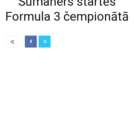
Šūmahers startēs
Formula 3 čempionātā