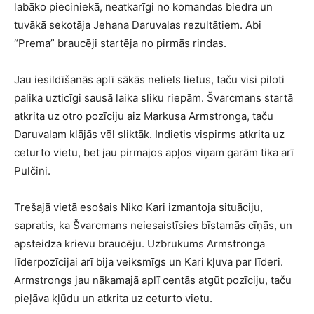
labāko pieciniekā, neatkarīgi no komandas biedra un
tuvākā sekotāja Jehana Daruvalas rezultātiem. Abi
“Prema” braucēji startēja no pirmās rindas.
Jau iesildīšanās aplī sākās neliels lietus, taču visi piloti
palika uzticīgi sausā laika sliku riepām. Švarcmans startā
atkrita uz otro pozīciju aiz Markusa Armstronga, taču
Daruvalam klājās vēl sliktāk. Indietis vispirms atkrita uz
ceturto vietu, bet jau pirmajos apļos viņam garām tika arī
Pulčini.
Trešajā vietā esošais Niko Kari izmantoja situāciju,
sapratis, ka Švarcmans neiesaistīsies bīstamās cīņās, un
apsteidza krievu braucēju. Uzbrukums Armstronga
līderpozīcijai arī bija veiksmīgs un Kari kļuva par līderi.
Armstrongs jau nākamajā aplī centās atgūt pozīciju, taču
pieļāva kļūdu un atkrita uz ceturto vietu.