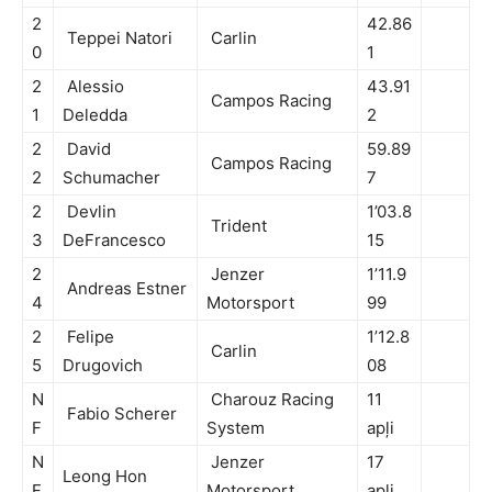
2
42.86
Teppei Natori
Carlin
0
1
2
Alessio
43.91
Campos Racing
1
Deledda
2
2
David
59.89
Campos Racing
2
Schumacher
7
2
Devlin
1’03.8
Trident
3
DeFrancesco
15
2
Jenzer
1’11.9
Andreas Estner
4
Motorsport
99
2
Felipe
1’12.8
Carlin
5
Drugovich
08
N
Charouz Racing
11
Fabio Scherer
F
System
apļi
N
Jenzer
17
Leong Hon
F
Motorsport
apļi