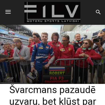
Sākums
Formulas
F3
Švarcmans pazaudē uzvaru, bet kļūst par Formula
3 čempionu
Švarcmans pazaudē
uzvaru, bet kļūst par