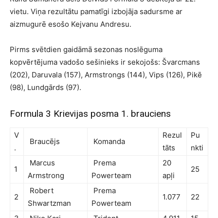
vietu. Viņa rezultātu pamatīgi izbojāja sadursme ar
aizmugurē esošo Kejvanu Andresu.
Pirms svētdien gaidāmā sezonas noslēguma
kopvērtējuma vadošo sešinieks ir sekojošs: Švarcmans
(202), Daruvala (157), Armstrongs (144), Vips (126), Pikē
(98), Lundgārds (97).
Formula 3 Krievijas posma 1. brauciens
V
Rezul
Pu
Braucējs
Komanda
.
tāts
nkti
Marcus
Prema
20
1
25
Armstrong
Powerteam
apļi
Robert
Prema
2
1.077
22
Shwartzman
Powerteam