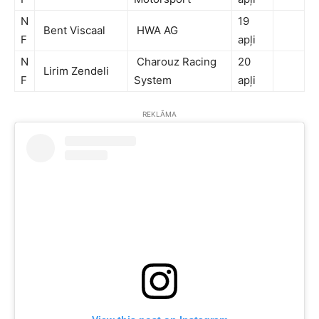
N
19
Bent Viscaal
HWA AG
F
apļi
N
Charouz Racing
20
Lirim Zendeli
F
System
apļi
REKLĀMA