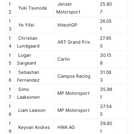
1
Jenzer
25.80
Yuki Tsunoda
2
Motorsport
7
1
26.05
Ye Yifei
HitechGP
3
1
1
Christian
27.95
ART Grand Prix
4
Lundgaard
0
1
Logan
30.15
Carlin
5
Sargeant
8
1
Sebastian
31.08
Campos Racing
6
Fernandez
3
1
Simo
35.98
MP Motorsport
7
Laaksonen
1
1
37.54
Liam Lawson
MP Motorsport
8
5
1
39.85
Keyvan Andres
HWA AG
9
1