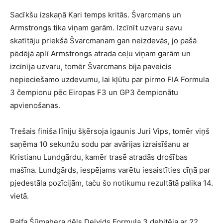
Sacīkšu izskaņā Kari temps kritās. Švarcmans un
Armstrongs tika viņam garām. Izcīnīt uzvaru savu
skatītāju priekšā Švarcmanam gan neizdevās, jo pašā
pēdējā aplī Armstrongs atrada ceļu viņam garām un
izcīnīja uzvaru, tomēr Švarcmans bija paveicis
nepieciešamo uzdevumu, lai kļūtu par pirmo FIA Formula
3 čempionu pēc Eiropas F3 un GP3 čempionātu
apvienošanas.
Trešais finiša līniju šķērsoja igaunis Juri Vips, tomēr viņš
saņēma 10 sekunžu sodu par avārijas izraisīšanu ar
Kristianu Lundgārdu, kamēr trasē atradās drošības
mašīna. Lundgārds, iespējams varētu iesaistīties cīņā par
pjedestāla pozīcijām, taču šo notikumu rezultātā palika 14.
vietā.
Ralfa Šūmahera dēls Deivids Formula 3 debitēja ar 22.