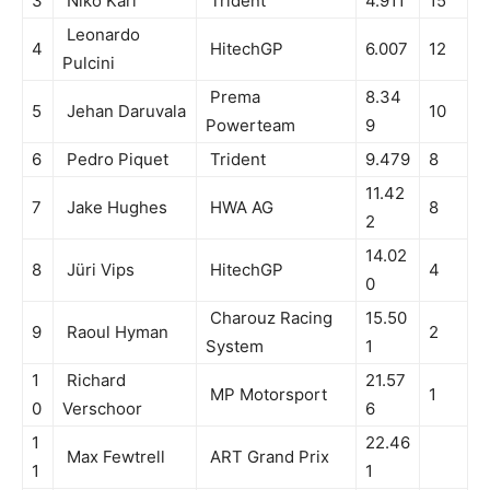
3
Niko Kari
Trident
4.911
15
Leonardo
4
HitechGP
6.007
12
Pulcini
Prema
8.34
5
Jehan Daruvala
10
Powerteam
9
6
Pedro Piquet
Trident
9.479
8
11.42
7
Jake Hughes
HWA AG
8
2
14.02
8
Jüri Vips
HitechGP
4
0
Charouz Racing
15.50
9
Raoul Hyman
2
System
1
1
Richard
21.57
MP Motorsport
1
0
Verschoor
6
1
22.46
Max Fewtrell
ART Grand Prix
1
1