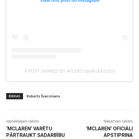
View this post on Instagram
A POST SHARED BY AFLEKS (@AFLEKS.EU)
BIRKAS
Roberts Švarcmans
Iepriekšējais raksts
Nākamais raksts
‘MCLAREN’ VARĒTU
‘MCLAREN’ OFICIĀLI
PĀRTRAUKT SADARBĪBU
APSTIPRINA