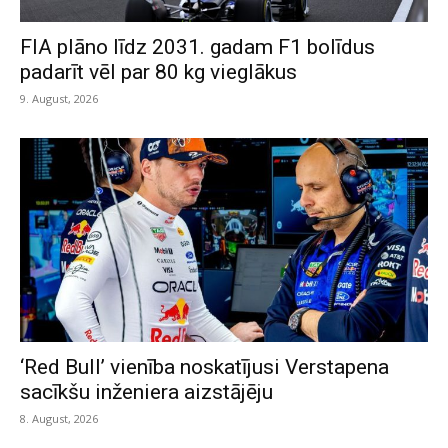
FIA plāno līdz 2031. gadam F1 bolīdus
padarīt vēl par 80 kg vieglākus
9. August, 2026
‘Red Bull’ vienība noskatījusi Verstapena
sacīkšu inženiera aizstājēju
8. August, 2026