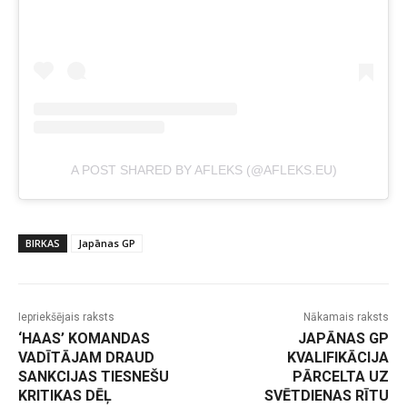
A POST SHARED BY AFLEKS (@AFLEKS.EU)
BIRKAS
Japānas GP
Iepriekšējais raksts
Nākamais raksts
‘HAAS’ KOMANDAS
JAPĀNAS GP
VADĪTĀJAM DRAUD
KVALIFIKĀCIJA
SANKCIJAS TIESNEŠU
PĀRCELTA UZ
KRITIKAS DĒĻ
SVĒTDIENAS RĪTU