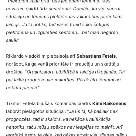
“
Piektdien kādā brīdī būs jāpieņem lēmums. Mēs
nevaram gaidīt līdz sestdienai. Domāju, ka viņi saprot
situāciju un lēmums piektdienas vakarā būs pietiekami
laicīgs. Ja tā notiks, tad varēs triekt sakē šotiņus
piektdienā un izgulēties sestdien… bet man negaršo
sakē!
”
Rikjardo viedoklim piebalsoja arī
Sebastians Fetels
,
norādot, ka galvenā prioritāte ir braucēju un skatītāju
drošība. “
Organizatoru atbildībā ir laicīga rīkošanās. Tai
pat laikā prognoze var mainīties. Pārāk ātri lēmumi arī
nebūtu pareizi
.”
Tikmēr Fetela bijušais komandas biedrs
Kimi Raikonens
labprāt pielāgotos situācijai: “
Ja līs tā, kā pašlaik tiek
prognozēts, tad ir skaidrs, ka nekāda kvalifikācija
nenotiks, taču mūsu spēkos nav iespējas to mainīt. Arī
iepriekš esmu te bijis, kad nākas atcelt visu dienas plānu,