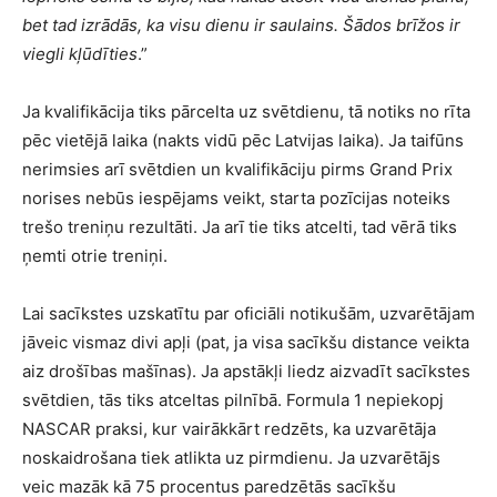
bet tad izrādās, ka visu dienu ir saulains. Šādos brīžos ir
viegli kļūdīties
.”
Ja kvalifikācija tiks pārcelta uz svētdienu, tā notiks no rīta
pēc vietējā laika (nakts vidū pēc Latvijas laika). Ja taifūns
nerimsies arī svētdien un kvalifikāciju pirms Grand Prix
norises nebūs iespējams veikt, starta pozīcijas noteiks
trešo treniņu rezultāti. Ja arī tie tiks atcelti, tad vērā tiks
ņemti otrie treniņi.
Lai sacīkstes uzskatītu par oficiāli notikušām, uzvarētājam
jāveic vismaz divi apļi (pat, ja visa sacīkšu distance veikta
aiz drošības mašīnas). Ja apstākļi liedz aizvadīt sacīkstes
svētdien, tās tiks atceltas pilnībā. Formula 1 nepiekopj
NASCAR praksi, kur vairākkārt redzēts, ka uzvarētāja
noskaidrošana tiek atlikta uz pirmdienu. Ja uzvarētājs
veic mazāk kā 75 procentus paredzētās sacīkšu