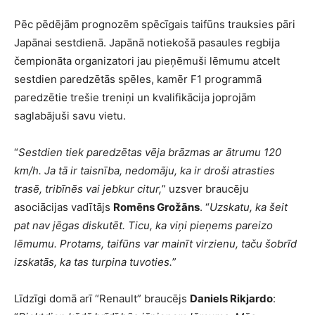
Pēc pēdējām prognozēm spēcīgais taifūns trauksies pāri
Japānai sestdienā. Japānā notiekošā pasaules regbija
čempionāta organizatori jau pieņēmuši lēmumu atcelt
sestdien paredzētās spēles, kamēr F1 programmā
paredzētie trešie treniņi un kvalifikācija joprojām
saglabājuši savu vietu.
“
Sestdien tiek paredzētas vēja brāzmas ar ātrumu 120
km/h. Ja tā ir taisnība, nedomāju, ka ir droši atrasties
trasē, tribīnēs vai jebkur citur,
” uzsver braucēju
asociācijas vadītājs
Romēns Grožāns
. “
Uzskatu, ka šeit
pat nav jēgas diskutēt. Ticu, ka viņi pieņems pareizo
lēmumu. Protams, taifūns var mainīt virzienu, taču šobrīd
izskatās, ka tas turpina tuvoties.
”
Līdzīgi domā arī “Renault” braucējs
Daniels Rikjardo
: