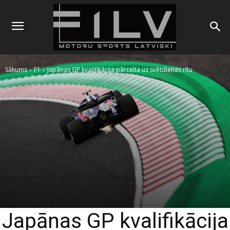
Sākums
F1
Japānas GP kvalifikācija pārcelta uz svētdienas rītu
Japānas GP kvalifikācija