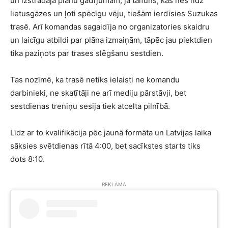
un izstrādāja plānu gadījumam, ja taifūns, kas nes līdz
lietusgāzes un ļoti spēcīgu vēju, tiešām ierdīsies Suzukas
trasē. Arī komandas sagaidīja no organizatories skaidru
un laicīgu atbildi par plāna izmaiņām, tāpēc jau piektdien
tika paziņots par trases slēgšanu sestdien.
Tas nozīmē, ka trasē netiks ielaisti ne komandu
darbinieki, ne skatītāji ne arī mediju pārstāvji, bet
sestdienas treniņu sesija tiek atcelta pilnībā.
Līdz ar to kvalifikācija pēc jaunā formāta un Latvijas laika
sāksies svētdienas rītā 4:00, bet sacīkstes starts tiks
dots 8:10.
REKLĀMA