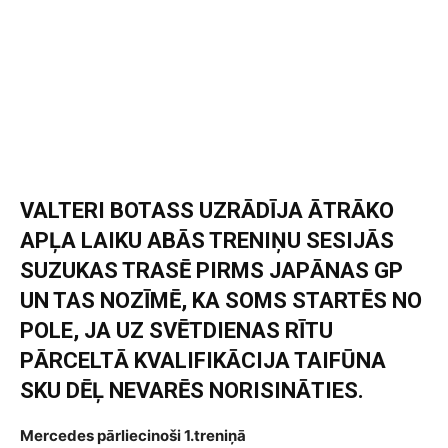
VALTERI BOTASS UZRĀDĪJA ĀTRĀKO
APĻA LAIKU ABĀS TRENIŅU SESIJĀS
SUZUKAS TRASĒ PIRMS JAPĀNAS GP
UN TAS NOZĪMĒ, KA SOMS STARTĒS NO
POLE, JA UZ SVĒTDIENAS RĪTU
PĀRCELTĀ KVALIFIKĀCIJA TAIFŪNA
SKU DĒĻ NEVARĒS NORISINĀTIES.
Mercedes pārliecinoši 1.treniņā