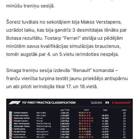
minūšu treniņu sesijā.
Šoreiz tuvālais no sekotājiem bija Makss Verstapens,
uzrādot laiku, kas bija gandrīz 3 desmitdaļas lēnāks par
Botasa rezultātu. Tostarp “Ferrari” atstāja uz pēdējām
minūtēm savus kvalifikācijas simulācijas braucienus,
tomēr augstāk par 4. un 5.vietu ierindoties nespēja.
Smaga treniņu sesija izdevās “Renault” komandai –
franču vienība turpina testēt jaunu priekšējo antispārnu
un abi piloti ierindojās tikai 17. un 18.vietā.