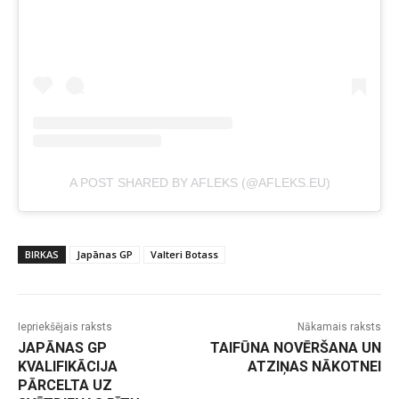
A POST SHARED BY AFLEKS (@AFLEKS.EU)
BIRKAS
Japānas GP
Valteri Botass
Iepriekšējais raksts
Nākamais raksts
JAPĀNAS GP
TAIFŪNA NOVĒRŠANA UN
KVALIFIKĀCIJA
ATZIŅAS NĀKOTNEI
PĀRCELTA UZ