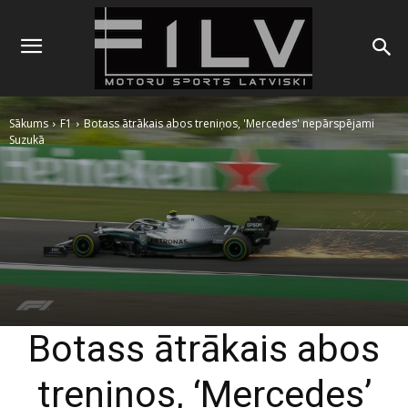
Sākums
F1
Botass ātrākais abos treniņos, 'Mercedes' nepārspējami
Suzukā
Botass ātrākais abos
treniņos, ‘Mercedes’