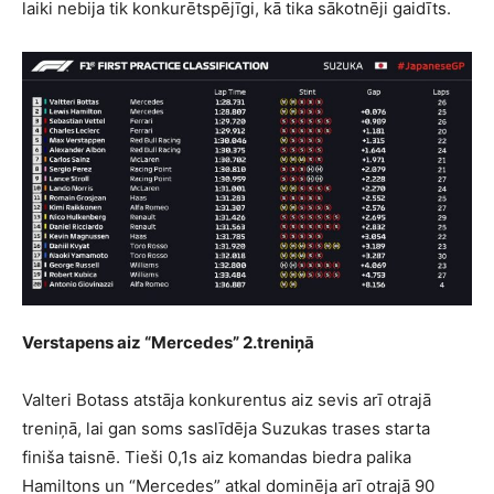
laiki nebija tik konkurētspējīgi, kā tika sākotnēji gaidīts.
Verstapens aiz “Mercedes” 2.treniņā
Valteri Botass atstāja konkurentus aiz sevis arī otrajā
treniņā, lai gan soms saslīdēja Suzukas trases starta
finiša taisnē. Tieši 0,1s aiz komandas biedra palika
Hamiltons un “Mercedes” atkal dominēja arī otrajā 90