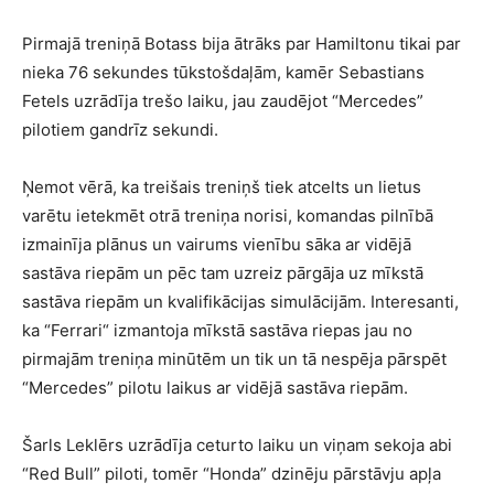
Pirmajā treniņā Botass bija ātrāks par Hamiltonu tikai par
nieka 76 sekundes tūkstošdaļām, kamēr Sebastians
Fetels uzrādīja trešo laiku, jau zaudējot “Mercedes”
pilotiem gandrīz sekundi.
Ņemot vērā, ka treišais treniņš tiek atcelts un lietus
varētu ietekmēt otrā treniņa norisi, komandas pilnībā
izmainīja plānus un vairums vienību sāka ar vidējā
sastāva riepām un pēc tam uzreiz pārgāja uz mīkstā
sastāva riepām un kvalifikācijas simulācijām. Interesanti,
ka “Ferrari“ izmantoja mīkstā sastāva riepas jau no
pirmajām treniņa minūtēm un tik un tā nespēja pārspēt
“Mercedes” pilotu laikus ar vidējā sastāva riepām.
Šarls Leklērs uzrādīja ceturto laiku un viņam sekoja abi
“Red Bull” piloti, tomēr “Honda” dzinēju pārstāvju apļa