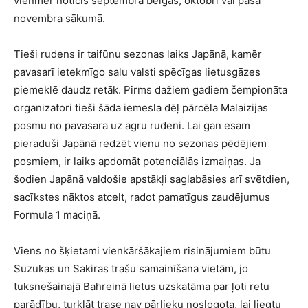
vienmēr noticis septembra beigās, oktobrī vai pašā
novembra sākumā.
Tieši rudens ir taifūnu sezonas laiks Japānā, kamēr
pavasarī ietekmīgo salu valsti spēcīgas lietusgāzes
piemeklē daudz retāk. Pirms dažiem gadiem čempionāta
organizatori tieši šāda iemesla dēļ pārcēla Malaizijas
posmu no pavasara uz agru rudeni. Lai gan esam
pieraduši Japānā redzēt vienu no sezonas pēdējiem
posmiem, ir laiks apdomāt potenciālās izmaiņas. Ja
šodien Japānā valdošie apstākļi saglabāsies arī svētdien,
sacīkstes nāktos atcelt, radot pamatīgus zaudējumus
Formula 1 maciņā.
Viens no šķietami vienkāršākajiem risinājumiem būtu
Suzukas un Sakiras trašu samainīšana vietām, jo
tuksnešainajā Bahreinā lietus uzskatāma par ļoti retu
parādību, turklāt trase nav pārlieku noslogota, lai liegtu