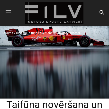
Sākums
Blogs
Taifūna novēršana un atziņas nākotnei
Taifūna novēršana un