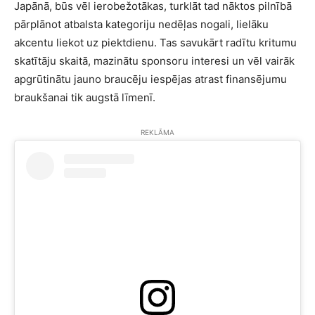
Japānā, būs vēl ierobežotākas, turklāt tad nāktos pilnībā
pārplānot atbalsta kategoriju nedēļas nogali, lielāku
akcentu liekot uz piektdienu. Tas savukārt radītu kritumu
skatītāju skaitā, mazinātu sponsoru interesi un vēl vairāk
apgrūtinātu jauno braucēju iespējas atrast finansējumu
braukšanai tik augstā līmenī.
REKLĀMA