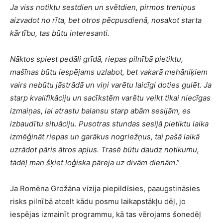
Ja viss notiktu sestdien un svētdien, pirmos treniņus
aizvadot no rīta, bet otros pēcpusdienā, nosakot starta
kārtību, tas būtu interesanti.
Nāktos spiest pedāli grīdā, riepas pilnībā pietiktu,
mašīnas būtu iespējams uzlabot, bet vakarā mehāniķiem
vairs nebūtu jāstrādā un viņi varētu laicīgi doties gulēt. Ja
starp kvalifikāciju un sacīkstēm varētu veikt tikai niecīgas
izmaiņas, lai atrastu balansu starp abām sesijām, es
izbaudītu situāciju. Pusotras stundas sesijā pietiktu laika
izmēģināt riepas un garākus nogriežņus, tai pašā laikā
uzrādot pāris ātros apļus. Trasē būtu daudz notikumu,
tādēļ man šķiet loģiska pāreja uz divām dienām
.”
Ja Romēna Grožāna vīzija piepildīsies, paaugstināsies
risks pilnībā atcelt kādu posmu laikapstākļu dēļ, jo
iespējas izmainīt programmu, kā tas vērojams šonedēļ