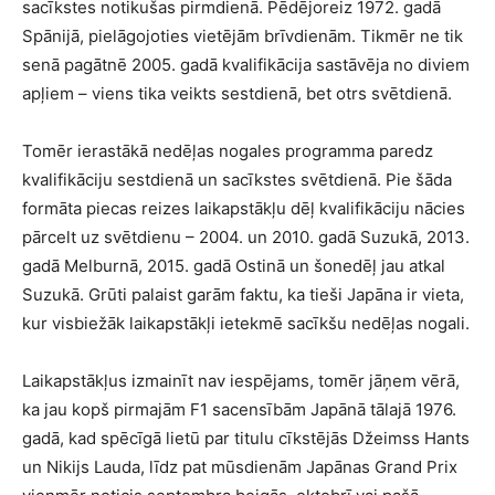
sacīkstes notikušas pirmdienā. Pēdējoreiz 1972. gadā
Spānijā, pielāgojoties vietējām brīvdienām. Tikmēr ne tik
senā pagātnē 2005. gadā kvalifikācija sastāvēja no diviem
apļiem – viens tika veikts sestdienā, bet otrs svētdienā.
Tomēr ierastākā nedēļas nogales programma paredz
kvalifikāciju sestdienā un sacīkstes svētdienā. Pie šāda
formāta piecas reizes laikapstākļu dēļ kvalifikāciju nācies
pārcelt uz svētdienu – 2004. un 2010. gadā Suzukā, 2013.
gadā Melburnā, 2015. gadā Ostinā un šonedēļ jau atkal
Suzukā. Grūti palaist garām faktu, ka tieši Japāna ir vieta,
kur visbiežāk laikapstākļi ietekmē sacīkšu nedēļas nogali.
Laikapstākļus izmainīt nav iespējams, tomēr jāņem vērā,
ka jau kopš pirmajām F1 sacensībām Japānā tālajā 1976.
gadā, kad spēcīgā lietū par titulu cīkstējās Džeimss Hants
un Nikijs Lauda, līdz pat mūsdienām Japānas Grand Prix