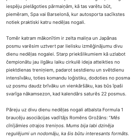
iespēju pielāgoties pārmaiņām, kā tas varētu būt,
piemēram, Spa vai Barselonā, kur autosporta sacīkstes
notiek praktiski katru nedēļas nogali.
Tomēr katram mākonītim ir zelta maliņa un Japānas
posmu varēsim uztvert par lielisku izmēģinājumu divu
dienu nedēļas nogalei. Starp priekšlikumiem kā uzlabot
čempionātu jau ilgāku laiku cirkulē ideja atteikties no
piektdienas treniņiem, padarot sestdienu un svētdienu
intensīvāku, toties komandu loģistiku, dodoties no posma
uz posmu daudz brīvāku un vienkāršāku, kas būs īpaši
svarīga nākamsezon, kad kalendārs saturēs 22 posmus.
Pāreju uz divu dienu nedēļas nogali atbalsta Formula 1
braucēju asociācijas vadītājs Romēns Grožāns: “
Mēs
cīnījāmies otrajos treniņos. Mums bija labi dzinēja
regulējumi un nodomāju, ka šis būtu interesants formāts.