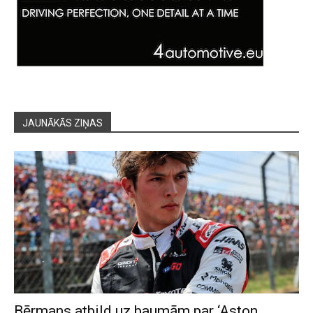
JAUNĀKĀS ZIŅAS
Bērmans atbild uz baumām par ‘Aston