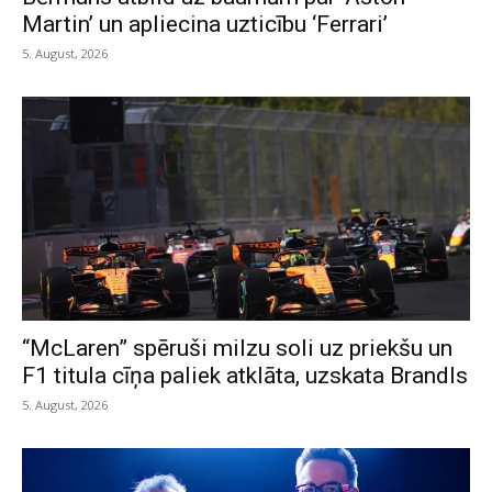
Martin’ un apliecina uzticību ‘Ferrari’
5. August, 2026
“McLaren” spēruši milzu soli uz priekšu un
F1 titula cīņa paliek atklāta, uzskata Brandls
5. August, 2026