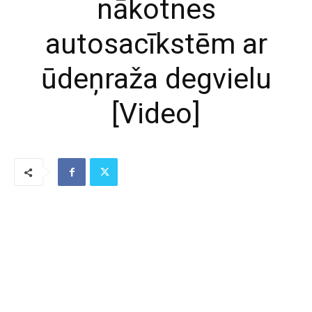
nākotnes
autosacīkstēm ar
ūdeņraža degvielu
[Video]