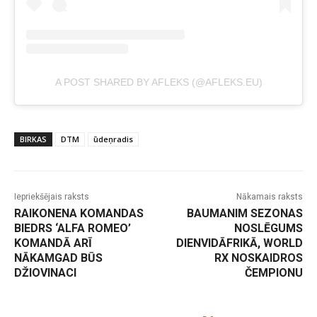
A POST SHARED BY AFLEKS (@AFLEKS.EU)
BIRKAS
DTM
ūdeņradis
Iepriekšējais raksts
Nākamais raksts
RAIKONENA KOMANDAS
BAUMANIM SEZONAS
BIEDRS ‘ALFA ROMEO’
NOSLĒGUMS
KOMANDĀ ARĪ
DIENVIDĀFRIKĀ, WORLD
NĀKAMGAD BŪS
RX NOSKAIDROS
DŽIOVINACI
ČEMPIONU
-