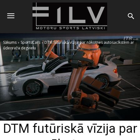
Sākums
SportsCars
DTM futūriskā vīzija par nākotnes autosacīkstēm ar
ūdeņraža degvielu
DTM futūriskā vīzija par