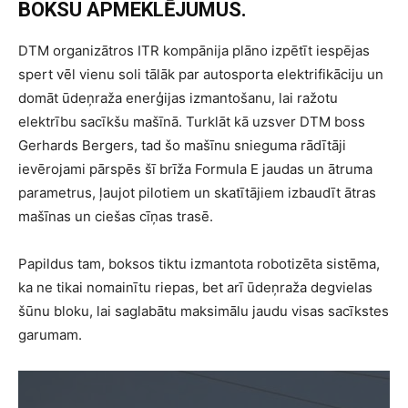
BOKSU APMEKLĒJUMUS.
DTM organizātros ITR kompānija plāno izpētīt iespējas
spert vēl vienu soli tālāk par autosporta elektrifikāciju un
domāt ūdeņraža enerģijas izmantošanu, lai ražotu
elektrību sacīkšu mašīnā. Turklāt kā uzsver DTM boss
Gerhards Bergers, tad šo mašīnu snieguma rādītāji
ievērojami pārspēs šī brīža Formula E jaudas un ātruma
parametrus, ļaujot pilotiem un skatītājiem izbaudīt ātras
mašīnas un ciešas cīņas trasē.
Papildus tam, boksos tiktu izmantota robotizēta sistēma,
ka ne tikai nomainītu riepas, bet arī ūdeņraža degvielas
šūnu bloku, lai saglabātu maksimālu jaudu visas sacīkstes
garumam.