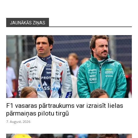
JAUNĀKĀS ZIŅAS
F1 vasaras pārtraukums var izraisīt lielas
pārmaiņas pilotu tirgū
7. August, 2026