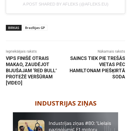
A POST SHARED BY AFLEKS (@AFLEKS.EU)
BIRKAS
Brazīlijas GP
Iepriekšējais raksts
Nākamais raksts
VIPS FINIŠĒ OTRAIS
SAINCS TIEK PIE TREŠĀS
MAKAO, ZAUDĒJOT
VIETAS PĒC
BIJUŠAJAM ‘RED BULL’
HAMILTONAM PIEŠĶIRTĀ
PROTEŽĒ VERŠŪRAM
SODA
[VIDEO]
-
INDUSTRIJAS ZIŅAS