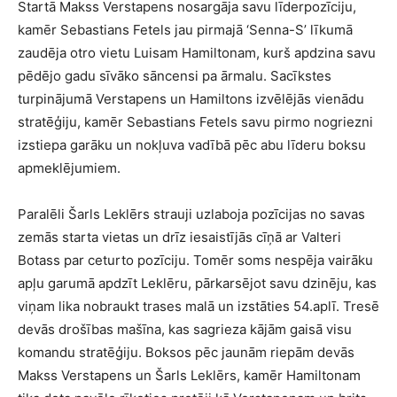
Startā Makss Verstapens nosargāja savu līderpozīciju,
kamēr Sebastians Fetels jau pirmajā ‘Senna-S’ līkumā
zaudēja otro vietu Luisam Hamiltonam, kurš apdzina savu
pēdējo gadu sīvāko sāncensi pa ārmalu. Sacīkstes
turpinājumā Verstapens un Hamiltons izvēlējās vienādu
stratēģiju, kamēr Sebastians Fetels savu pirmo nogriezni
izstiepa garāku un nokļuva vadībā pēc abu līderu boksu
apmeklējumiem.
Paralēli Šarls Leklērs strauji uzlaboja pozīcijas no savas
zemās starta vietas un drīz iesaistījās cīņā ar Valteri
Botass par ceturto pozīciju. Tomēr soms nespēja vairāku
apļu garumā apdzīt Leklēru, pārkarsējot savu dzinēju, kas
viņam lika nobraukt trases malā un izstāties 54.aplī. Tresē
devās drošības mašīna, kas sagrieza kājām gaisā visu
komandu stratēģiju. Boksos pēc jaunām riepām devās
Makss Verstapens un Šarls Leklērs, kamēr Hamiltonam