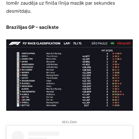
tomēr zaudēja uz finiša līnija mazāk par sekundes
desmitdaļu.
Brazīlijas GP – sacīkste
REKLĀMA