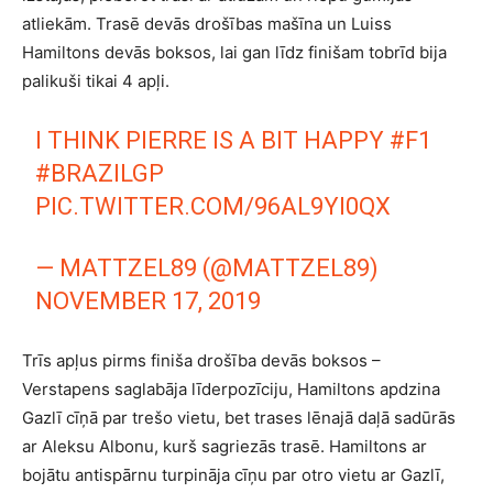
atliekām. Trasē devās drošības mašīna un Luiss
Hamiltons devās boksos, lai gan līdz finišam tobrīd bija
palikuši tikai 4 apļi.
I THINK PIERRE IS A BIT HAPPY
#F1
#BRAZILGP
PIC.TWITTER.COM/96AL9YI0QX
— MATTZEL89 (@MATTZEL89)
NOVEMBER 17, 2019
Trīs apļus pirms finiša drošība devās boksos –
Verstapens saglabāja līderpozīciju, Hamiltons apdzina
Gazlī cīņā par trešo vietu, bet trases lēnajā daļā sadūrās
ar Aleksu Albonu, kurš sagriezās trasē. Hamiltons ar
bojātu antispārnu turpināja cīņu par otro vietu ar Gazlī,