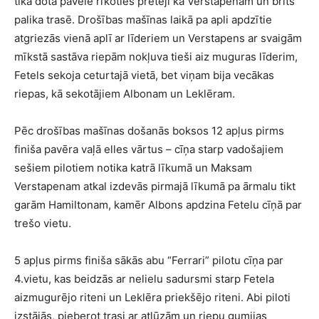
tika dota pavēle rīkoties pretēji kā Verstapenam un brits
palika trasē. Drošības mašīnas laikā pa apli apdzītie
atgriezās vienā aplī ar līderiem un Verstapens ar svaigām
mīkstā sastāva riepām nokļuva tieši aiz muguras līderim,
Fetels sekoja ceturtajā vietā, bet viņam bija vecākas
riepas, kā sekotājiem Albonam un Leklēram.
Pēc drošības mašīnas došanās boksos 12 apļus pirms
finiša pavēra vaļā elles vārtus – cīņa starp vadošajiem
sešiem pilotiem notika katrā līkumā un Maksam
Verstapenam atkal izdevās pirmajā līkumā pa ārmalu tikt
garām Hamiltonam, kamēr Albons apdzina Fetelu cīņā par
trešo vietu.
5 apļus pirms finiša sākās abu “Ferrari” pilotu cīņa par
4.vietu, kas beidzās ar nelielu sadursmi starp Fetela
aizmugurējo riteni un Leklēra priekšējo riteni. Abi piloti
izstājās, pieberot trasi ar atlūzām un riepu gumijas