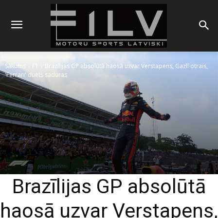
Sākums
F1
Brazīlijas GP absolūtā haosā uzvar Verstapens, Gazlī otrais,
'Ferrari' duets saduras
Brazīlijas GP absolūtā
haosā uzvar Verstapens,