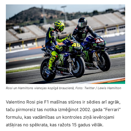
Rosi un Hamiltons vienojas kopīgā braucienā, Foto: Twitter / Lewis Hamilton
Valentino Rosi pie F1 mašīnas stūres ir sēdies arī agrāk,
taču pirmoreiz tas notika izmēģinot 2002. gada “Ferrari”
formulu, kas vadāmības un kontroles ziņā ievērojami
atšķiras no spēkrata, kas ražots 15 gadus vēlāk.