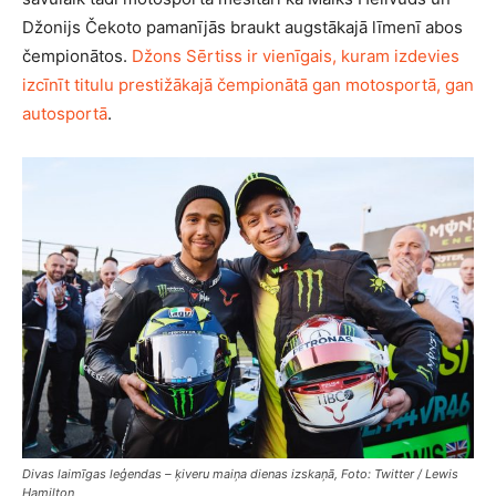
Džonijs Čekoto pamanījās braukt augstākajā līmenī abos
čempionātos.
Džons Sērtiss ir vienīgais, kuram izdevies
izcīnīt titulu prestižākajā čempionātā gan motosportā, gan
autosportā
.
Divas laimīgas leģendas – ķiveru maiņa dienas izskaņā, Foto: Twitter / Lewis
Hamilton