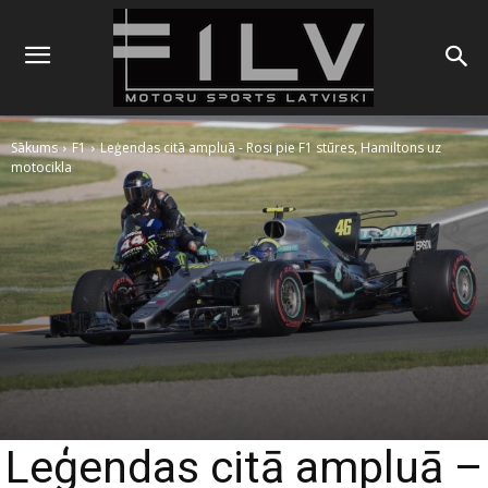
Sākums
F1
Leģendas citā ampluā - Rosi pie F1 stūres, Hamiltons uz
motocikla
Leģendas citā ampluā –