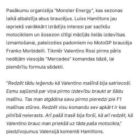
Pasākumu organizēja “Monster Energy”, kas sezonas
laikā atbalstīja abus braucējus. Luiss Hamiltons jau
iepriekš vairākkārt izrādījis interesi par sacīkšu
motocikliem un šosezon cītīgi mācījās lielās izdevības
izmantošanai, pateicoties padomiem no MotoGP braucēja
Franko Morbidelli. Tikmēr Valentino Rosi pirms pāris
nedēļām viesojās “Mercedes” komandas bāzē, lai
piemērītu formula sēdekli.
“
Redzēt tādu leģendu kā Valentino mašīnā bija satriecoši.
Esmu sajūsmā par viņa pirmo izdevību braukt ar šādu
mašīnu. Tas man atgādina savu pirmo pieredzi pie F1
mašīnas stūres. Redzēt visu komandu sev apkārt ir kas
pilnībā neierasts. Arī pašā trasē bija forši, kā arī redzēt, kā
Valentino brauc man priekšā uz tāda paša motocikla
,”
piedzīvojumus Valensijā komentē Hamiltons.