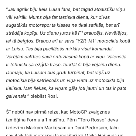
“
Jau agrāk biju liels Luisa fans, bet tagad atbalstīšu viņu
vēl vairāk. Mums bija fantastiska diena, kur divas
augstākās motorsporta klases ne tikai satikās, bet arī
strādāja kopīgi. Uz dienu jutos kā F1 braucējs. Nevēlējos,
lai tā beigtos. Braucu arī ar savu “YZR-M1” motociklu kopā
ar Luisu. Tas bija pacilājošs mirklis visai komandai.
Varējām dalīties savā entuziasmā kopā ar viņu. Valensija
ir tehniski sarežģīta trase, turklāt šī bija vējaina diena.
Domāju, ka Luisam būs grūti turpināt, bet viņš uz
motocikla bija satriecošs un viņa vieta uz motocikla bija
lieliska. Man liekas, ka viņam gāja ļoti jautri un tas ir pats
galvenais
,” piebilst Rosi.
Šī nebūt nav pirmā reize, kad MotoGP zvaigznes
izmēģina Formula 1 mašīnu. Pērn “Toro Rosso” deva
izdevību Markam Markesam un Dani Pedrosam, taču
savulaik tādi motosporta mesitari kā Maiks Heilvuds un