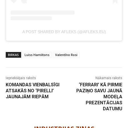
A POST SHARED BY AFLEKS (@AFLEKS.EU)
BIRKAS
Luiss Hamiltons
Valentīno Rosi
Iepriekšējais raksts
Nākamais raksts
KOMANDAS VIENBALSĪGI
‘FERRARI’ KĀ PIRMIE
ATSAKĀS NO ‘PIRELLI’
PAZIŅO SAVU JAUNĀ
JAUNAJĀM RIEPĀM
MODEĻA
PREZENTĀCIJAS
DATUMU
-