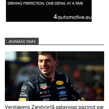
JAUNĀKĀS ZIŅAS
Verstapens Zandvortā gatavojas paziņot par