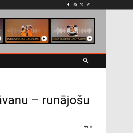
āvanu – runājošu
0