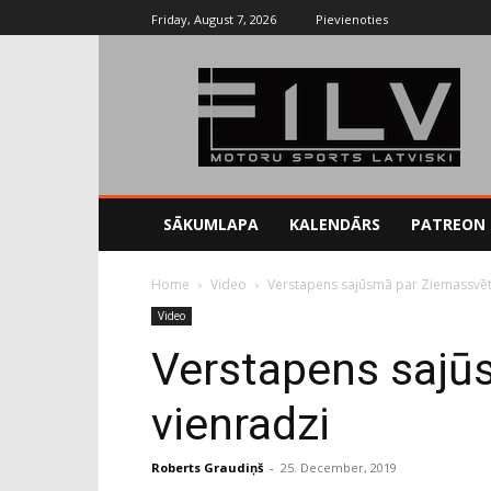
Friday, August 7, 2026
Pievienoties
SĀKUMLAPA
KALENDĀRS
PATREON
Home
Video
Verstapens sajūsmā par Ziemassvēt
Video
Verstapens sajū
vienradzi
Roberts Graudiņš
-
25. December, 2019