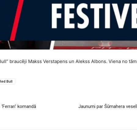
ull” braucēji Makss Verstapens un Alekss Albons. Viena no tām
Red Bull
 ‘Ferrari’ komandā
Jaunumi par Šūmahera veselī