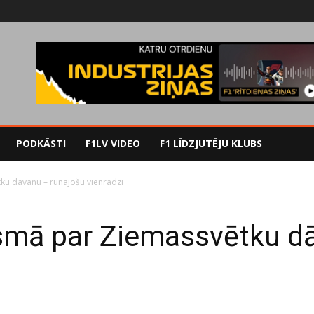
PODKĀSTI
F1LV VIDEO
F1 LĪDZJUTĒJU KLUBS
ku dāvanu – runājošu vienradzi
smā par Ziemassvētku d