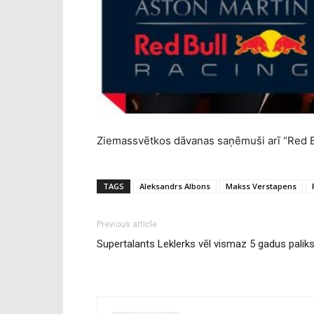
Ziemassvētkos dāvanas saņēmuši arī “Red B
TAGS
Aleksandrs Albons
Makss Verstapens
Previous article
Supertalants Leklerks vēl vismaz 5 gadus paliks