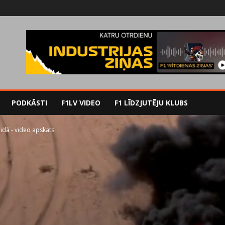
PODKĀSTI
F1LV VIDEO
F1 LĪDZJUTĒJU KLUBS
eidā - video apskats