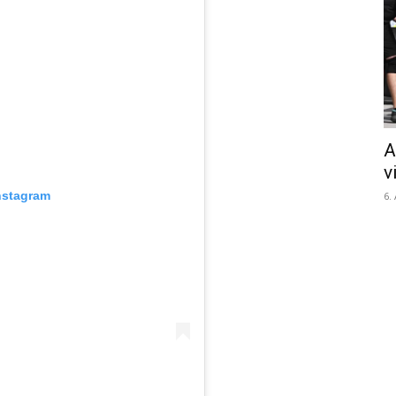
A
v
nstagram
6.