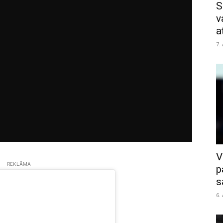
S
v
a
7.
V
REKLĀMA
p
s
6.