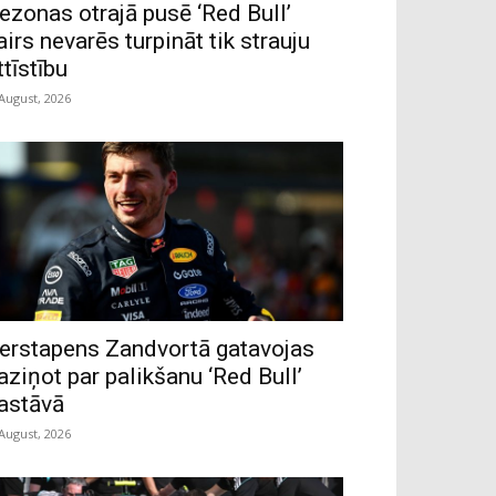
ezonas otrajā pusē ‘Red Bull’
airs nevarēs turpināt tik strauju
ttīstību
 August, 2026
erstapens Zandvortā gatavojas
aziņot par palikšanu ‘Red Bull’
astāvā
 August, 2026