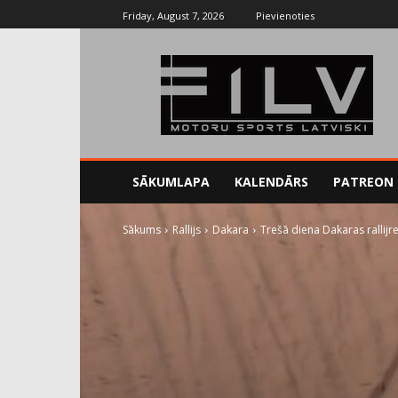
Friday, August 7, 2026
Pievienoties
SĀKUMLAPA
KALENDĀRS
PATREON
Sākums
Rallijs
Dakara
Trešā diena Dakaras rallijr