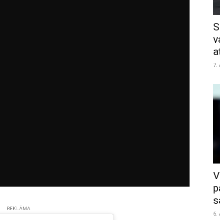
S
v
a
7.
V
p
s
REKLĀMA
6.