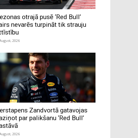
ezonas otrajā pusē ‘Red Bull’
airs nevarēs turpināt tik strauju
ttīstību
 August, 2026
erstapens Zandvortā gatavojas
aziņot par palikšanu ‘Red Bull’
astāvā
 August, 2026