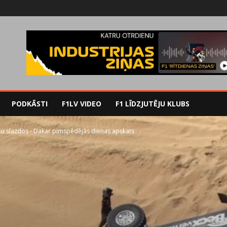
PODKĀSTI
F1LV VIDEO
F1 LĪDZJUTĒJU KLUBS
šu slazdos - Dakar pimspēdējās dienas apskats