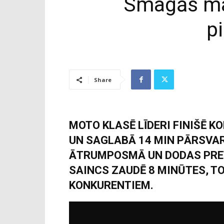
Smagās maš
p
Share
MOTO KLASĒ LĪDERI FINIŠĒ K
UN SAGLABĀ 14 MIN PĀRSVA
ĀTRUMPOSMĀ UN DODAS PRET
SAINCS ZAUDĒ 8 MINŪTES, T
KONKURENTIEM.