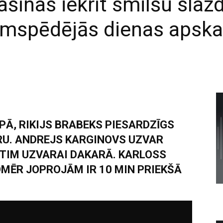
īnas iekrīt smilšu slaz
imspēdējās dienas apska
OPĀ, RIKIJS BRABEKS PIESARDZĪGS
RU. ANDREJS KARGINOVS UZVAR
IM UZVARAI DAKARĀ. KARLOSS
OMĒR JOPROJĀM IR 10 MIN PRIEKŠĀ