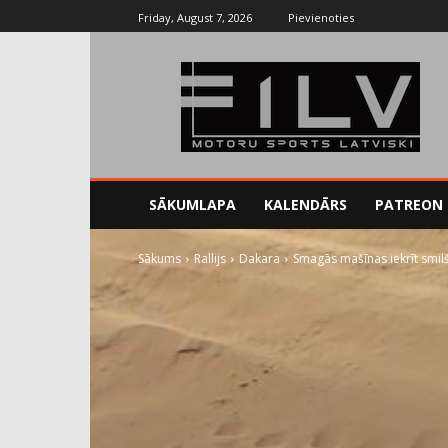
Friday, August 7, 2026
Pievienoties
SĀKUMLAPA
KALENDĀRS
PATREON
Sākums
Rallijs
Dakara
Smagās mašīnas iekrīt smil