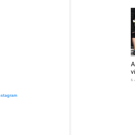
A
v
6.
nstagram