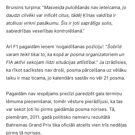
Bruisins turpina: “
Masveida pulcēšanās nav ieteicama, jo
daudzi cilvēki var inficēt citus, tādēļ Ķīnas valdība ir
atcēlusi virkni pasākumu. Šis ir ļoti saprātīgs solis,
sabiedrības veselības kontrolēšanā
.”
Arī F1 pagaidām ieņem ‘nogaidīšanas pozīciju’: “
Šobrīd
varam teikt tikai to, ka kopā ar posma organizatoriem un
FIA aktīvi sekojam līdzi situācijas attīstībai
.” Ja izrādīsies,
ka rīkot sacīkstes nav droši, posma pārcelšana uz vēlāku
laiku ir maz ticama, jo kalendārs sastāv no vēl 21 posma.
Pagaidām nav iespējams precīzi paredzēt gala termiņu
lēmuma pieņemšanai, tomēr vēsture pierādījusi, ka tas
var sekot ļoti īsi pirms gaidāmās posma norises. Tā,
piemēram, 2011. gadā politisko nemieru rezultātā
Bahreinas Grand Prix tika oficiāli atcelts vien trīs nedēļas
pirms tā norises.