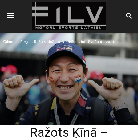
Sākums
Blogs
Ražots Ķīnā - koronavīruss inficē arī autosportu
Ražots Ķīnā –