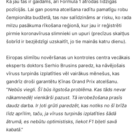
Kā jau tas ir gaidāms, arī Formula 1 atrodas līdzīgās
pozīcijās. Lai gan posma atcelšana radītu pamatīgu robu
čempionāta budžetā, tas nav salīdzināms ar risku, ko rada
milzu pasākuma rīkošana reģionā, kur jau ir reģistrēti
pirmie koronavīrusa slimnieki un upuri (precīzus skaitļus
šobrīd ir bezjēdzīgi uzskaitīt, jo tie mainās katru dienu).
Eiropas slimību novēršanas un kontroles centra vecākais
eksperts doktors Serhio Brusins paredz, ka nāvējošais
vīruss turpinās izplatīties vēl vairākus mēnešus, kas
gandrīz droši garantētu Ķīnas Grand Prix atcelšanu.
“
Nebūs viegli. Šī būs ilgstoša problēma. Kas tāds nevar
nākamnedēļ vienkārši pazust. Tā ierobežošana prasīs
daudz darba. Ir ļoti grūti paredzēt, kas notiks no šī brīža
līdz aprīlim, taču, ja vīruss turpinās izplatīties šādā
ātrumā, es nebūtu optimistisks, liekot F1 biļeti savā
kabatā
.”