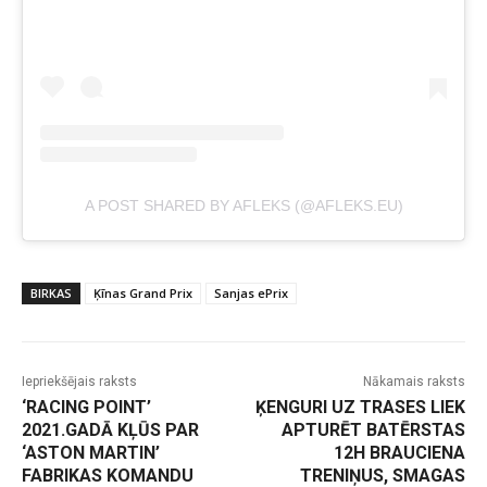
A POST SHARED BY AFLEKS (@AFLEKS.EU)
BIRKAS
Ķīnas Grand Prix
Sanjas ePrix
Iepriekšējais raksts
Nākamais raksts
‘RACING POINT’
ĶENGURI UZ TRASES LIEK
2021.GADĀ KĻŪS PAR
APTURĒT BATĒRSTAS
‘ASTON MARTIN’
12H BRAUCIENA
FABRIKAS KOMANDU
TRENIŅUS, SMAGAS