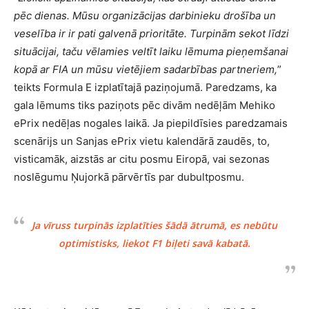
pēc dienas. Mūsu organizācijas darbinieku drošība un
veselība ir ir pati galvenā prioritāte. Turpinām sekot līdzi
situācijai, taču vēlamies veltīt laiku lēmuma pieņemšanai
kopā ar FIA un mūsu vietējiem sadarbības partneriem,
”
teikts Formula E izplatītajā paziņojumā. Paredzams, ka
gala lēmums tiks paziņots pēc divām nedēļām Mehiko
ePrix nedēļas nogales laikā. Ja piepildīsies paredzamais
scenārijs un Sanjas ePrix vietu kalendārā zaudēs, to,
visticamāk, aizstās ar citu posmu Eiropā, vai sezonas
noslēgumu Ņujorkā pārvērtīs par dubultposmu.
Ja vīruss turpinās izplatīties šādā ātrumā, es nebūtu
optimistisks, liekot F1 biļeti savā kabatā.