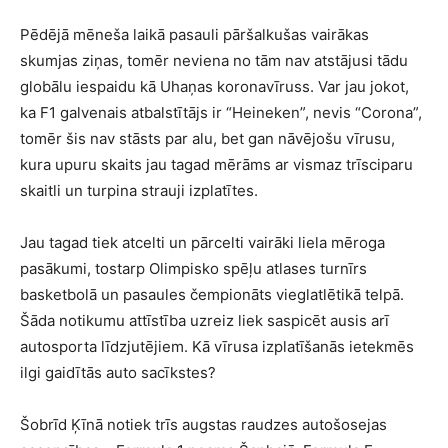
Pēdējā mēneša laikā pasauli pāršalkušas vairākas
skumjas ziņas, tomēr neviena no tām nav atstājusi tādu
globālu iespaidu kā Uhaņas koronavīruss. Var jau jokot,
ka F1 galvenais atbalstītājs ir “Heineken”, nevis “Corona”,
tomēr šis nav stāsts par alu, bet gan nāvējošu vīrusu,
kura upuru skaits jau tagad mērāms ar vismaz trīsciparu
skaitli un turpina strauji izplatītes.
Jau tagad tiek atcelti un pārcelti vairāki liela mēroga
pasākumi, tostarp Olimpisko spēļu atlases turnīrs
basketbolā un pasaules čempionāts vieglatlētikā telpā.
Šāda notikumu attīstība uzreiz liek saspicēt ausis arī
autosporta līdzjutējiem. Kā vīrusa izplatīšanās ietekmēs
ilgi gaidītās auto sacīkstes?
Šobrīd Ķīnā notiek trīs augstas raudzes autošosejas