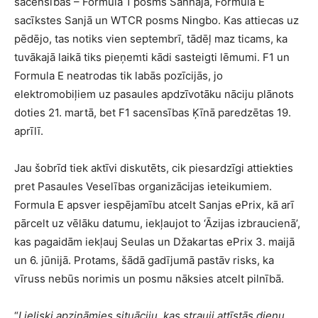
sacensības – Formula 1 posms Šanhajā, Formula E
sacīkstes Sanjā un WTCR posms Ningbo. Kas attiecas uz
pēdējo, tas notiks vien septembrī, tādēļ maz ticams, ka
tuvākajā laikā tiks pieņemti kādi sasteigti lēmumi. F1 un
Formula E neatrodas tik labās pozīcijās, jo
elektromobiļiem uz pasaules apdzīvotāku nāciju plānots
doties 21. martā, bet F1 sacensības Ķīnā paredzētas 19.
aprīlī.
Jau šobrīd tiek aktīvi diskutēts, cik piesardzīgi attiekties
pret Pasaules Veselības organizācijas ieteikumiem.
Formula E apsver iespējamību atcelt Sanjas ePrix, kā arī
pārcelt uz vēlāku datumu, iekļaujot to ‘Āzijas izbraucienā’,
kas pagaidām iekļauj Seulas un Džakartas ePrix 3. maijā
un 6. jūnijā. Protams, šādā gadījumā pastāv risks, ka
vīruss nebūs norimis un posmu nāksies atcelt pilnībā.
“
Lieliski apzināmies situāciju, kas strauji attīstās dienu