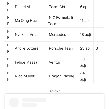
N
Daniel Abt
Team Abt
6 apļi
F
N
NIO Formula E
Ma Qing Hua
11 apļi
F
Team
N
Nyck de Vries
Mercedes
18 apļi
F
N
Andre Lotterer
Porsche Team
25 apļi
3
F
N
30
Felipe Massa
Venturi
F
apļi
N
34
Nico Müller
Dragon Racing
F
apļi
REKLĀMA