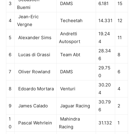
3
DAMS
6.181
15
Buemi
Jean-Eric
4
Techeetah
14.331
12
Vergne
Andretti
19.24
5
Alexander Sims
11
Autosport
4
28.34
6
Lucas di Grassi
Team Abt
8
6
29.75
7
Oliver Rowland
DAMS
6
0
30.20
8
Edoardo Mortara
Venturi
4
4
30.79
9
James Calado
Jaguar Racing
2
6
1
Mahindra
Pascal Wehrlein
31.132
1
0
Racing