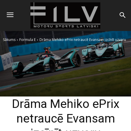
Sākums
Formula E
Drāma Mehiko ePrix netraucē Evansam izcīnīt uzvaru
Drāma Mehiko ePrix
netraucē Evansam