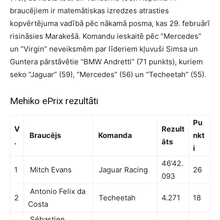
braucējiem ir matemātiskas izredzes atrasties
kopvērtējuma vadībā pēc nākamā posma, kas 29. februārī
risināsies Marakešā. Komandu ieskaitē pēc “Mercedes”
un “Virgin” neveiksmēm par līderiem kļuvuši Simsa un
Guntera pārstāvētie “BMW Andretti” (71 punkts), kuriem
seko “Jaguar” (59), “Mercedes” (56) un “Techeetah” (55).
Mehiko ePrix rezultāti
Pu
V
Rezult
Braucējs
Komanda
nkt
.
āts
i
46’42.
1
Mitch Evans
Jaguar Racing
26
093
Antonio Felix da
2
Techeetah
4.271
18
Costa
Sébastien