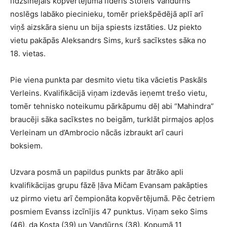
līdzšinējais kopvērtējuma līderis Stofels Vandūrns
noslēgs labāko piecinieku, tomēr priekšpēdējā aplī arī
viņš aizskāra sienu un bija spiests izstāties. Uz piekto
vietu pakāpās Aleksandrs Sims, kurš sacīkstes sāka no
18. vietas.
Pie viena punkta par desmito vietu tika vācietis Paskāls
Verleins. Kvalifikācijā viņam izdevās ieņemt trešo vietu,
tomēr tehnisko noteikumu pārkāpumu dēļ abi “Mahindra”
braucēji sāka sacīkstes no beigām, turklāt pirmajos apļos
Verleinam un d’Ambrocio nācās izbraukt arī cauri
boksiem.
Uzvara posmā un papildus punkts par ātrāko apli
kvalifikācijas grupu fāzē ļāva Mičam Evansam pakāpties
uz pirmo vietu arī čempionāta kopvērtējumā. Pēc četriem
posmiem Evanss izcīnījis 47 punktus. Viņam seko Sims
(46), da Kosta (39) un Vandūrns (38). Kopumā 11