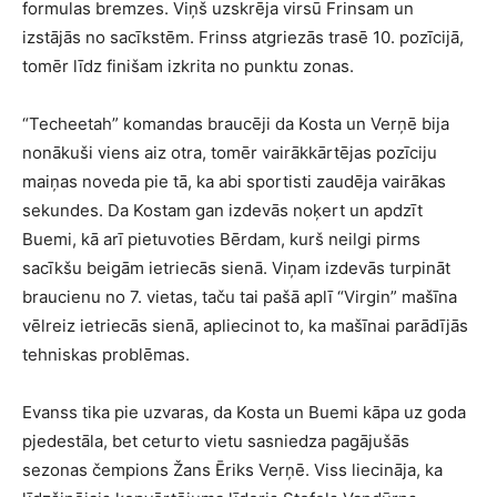
formulas bremzes. Viņš uzskrēja virsū Frinsam un
izstājās no sacīkstēm. Frinss atgriezās trasē 10. pozīcijā,
tomēr līdz finišam izkrita no punktu zonas.
“Techeetah” komandas braucēji da Kosta un Verņē bija
nonākuši viens aiz otra, tomēr vairākkārtējas pozīciju
maiņas noveda pie tā, ka abi sportisti zaudēja vairākas
sekundes. Da Kostam gan izdevās noķert un apdzīt
Buemi, kā arī pietuvoties Bērdam, kurš neilgi pirms
sacīkšu beigām ietriecās sienā. Viņam izdevās turpināt
braucienu no 7. vietas, taču tai pašā aplī “Virgin” mašīna
vēlreiz ietriecās sienā, apliecinot to, ka mašīnai parādījās
tehniskas problēmas.
Evanss tika pie uzvaras, da Kosta un Buemi kāpa uz goda
pjedestāla, bet ceturto vietu sasniedza pagājušās
sezonas čempions Žans Ēriks Verņē. Viss liecināja, ka