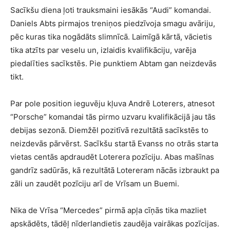
Sacīkšu diena ļoti trauksmaini iesākās “Audi” komandai.
Daniels Abts pirmajos treniņos piedzīvoja smagu avāriju,
pēc kuras tika nogādāts slimnīcā. Laimīgā kārtā, vācietis
tika atzīts par veselu un, izlaidis kvalifikāciju, varēja
piedalīties sacīkstēs. Pie punktiem Abtam gan neizdevās
tikt.
Par pole position ieguvēju kļuva Andrē Loterers, atnesot
“Porsche” komandai tās pirmo uzvaru kvalifikācijā jau tās
debijas sezonā. Diemžēl pozitīvā rezultātā sacīkstēs to
neizdevās pārvērst. Sacīkšu startā Evanss no otrās starta
vietas centās apdraudēt Loterera pozīciju. Abas mašīnas
gandrīz sadūrās, kā rezultātā Lotereram nācās izbraukt pa
zāli un zaudēt pozīciju arī de Vrīsam un Buemi.
Nika de Vrīsa “Mercedes” pirmā apļa cīņās tika mazliet
apskādēts, tādēļ nīderlandietis zaudēja vairākas pozīcijas.