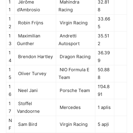
1
Jérôme
Mahindra
32.81
1
d’Ambrosio
Racing
8
1
33.66
Robin Frijns
Virgin Racing
2
5
1
Maximilian
Andretti
35.51
3
Gunther
Autosport
2
1
36.39
Brendon Hartley
Dragon Racing
4
9
1
NIO Formula E
50.88
Oliver Turvey
5
Team
8
1
1’04.8
Neel Jani
Porsche Team
6
91
1
Stoffel
Mercedes
1 aplis
7
Vandoorne
N
Sam Bird
Virgin Racing
5 apļi
F