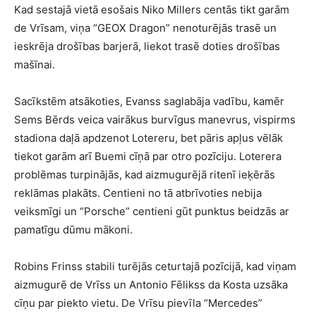
Kad sestajā vietā esošais Niko Millers centās tikt garām
de Vrīsam, viņa “GEOX Dragon” nenoturējās trasē un
ieskrēja drošības barjerā, liekot trasē doties drošības
mašīnai.
Sacīkstēm atsākoties, Evanss saglabāja vadību, kamēr
Sems Bērds veica vairākus burvīgus manevrus, vispirms
stadiona daļā apdzenot Lotereru, bet pāris apļus vēlāk
tiekot garām arī Buemi cīņā par otro pozīciju. Loterera
problēmas turpinājās, kad aizmugurējā ritenī ieķērās
reklāmas plakāts. Centieni no tā atbrīvoties nebija
veiksmīgi un “Porsche” centieni gūt punktus beidzās ar
pamatīgu dūmu mākoni.
Robins Frinss stabili turējās ceturtajā pozīcijā, kad viņam
aizmugurē de Vrīss un Antonio Fēlikss da Kosta uzsāka
cīņu par piekto vietu. De Vrīsu pievīla “Mercedes”