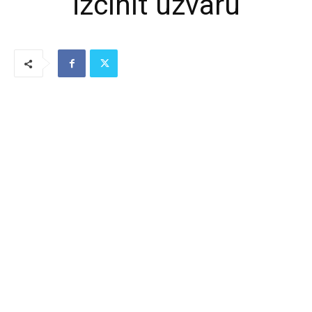
izcīnīt uzvaru