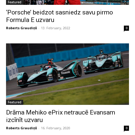
Featured
‘Porsche’ beidzot sasniedz savu pirmo
Formula E uzvaru
Roberts Graudiņš
-
13. February, 2022
0
Featured
Drāma Mehiko ePrix netraucē Evansam
izcīnīt uzvaru
Roberts Graudiņš
-
16. February, 2020
0