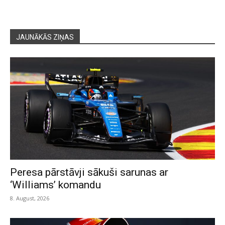
JAUNĀKĀS ZIŅAS
Peresa pārstāvji sākuši sarunas ar
‘Williams’ komandu
8. August, 2026