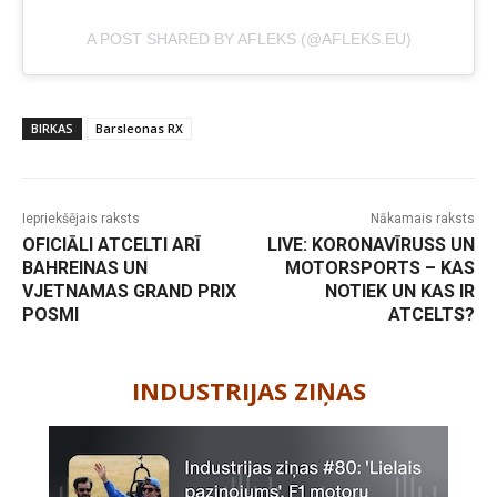
A POST SHARED BY AFLEKS (@AFLEKS.EU)
BIRKAS
Barsleonas RX
Iepriekšējais raksts
Nākamais raksts
OFICIĀLI ATCELTI ARĪ
LIVE: KORONAVĪRUSS UN
BAHREINAS UN
MOTORSPORTS – KAS
VJETNAMAS GRAND PRIX
NOTIEK UN KAS IR
POSMI
ATCELTS?
-
INDUSTRIJAS ZIŅAS