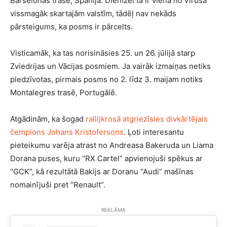
Barselonas trasē, Spānijā. Diemžēl tā ir viena no vīrusa
vissmagāk skartajām valstīm, tādēļ nav nekāds
pārsteigums, ka posms ir pārcelts.
Visticamāk, ka tas norisināsies 25. un 26. jūlijā starp
Zviedrijas un Vācijas posmiem. Ja vairāk izmaiņas netiks
piedzīvotas, pirmais posms no 2. līdz 3. maijam notiks
Montalegres trasē, Portugālē.
Atgādinām, ka šogad
rallijkrosā atgriezīsies divkārtējais
čempions Johans Kristofersons
. Ļoti interesantu
pieteikumu varēja atrast no Andreasa Bakeruda un Liama
Dorana puses, kuru “RX Cartel” apvienojuši spēkus ar
“GCK”, kā rezultātā Bakijs ar Doranu “Audi” mašīnas
nomainījuši pret “Renault”.
REKLĀMA