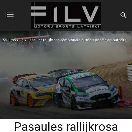
Sākums
RX
Pasaules rallijkrosa čempionāta pirmais posms arī pārcelts
Pasaules rallijkrosa