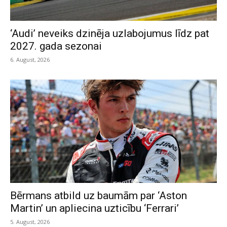
‘Audi’ neveiks dzinēja uzlabojumus līdz pat
2027. gada sezonai
6. August, 2026
Bērmans atbild uz baumām par ‘Aston
Martin’ un apliecina uzticību ‘Ferrari’
5. August, 2026