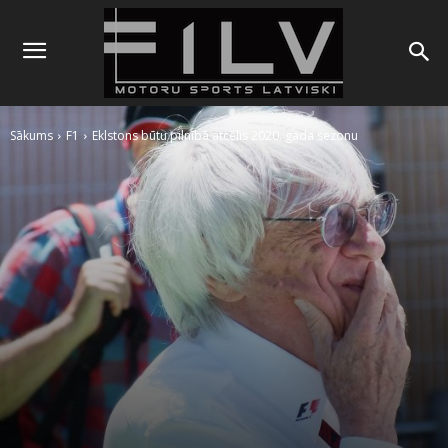
Sākums
F1
Eklstons būtu pilnībā atcēlis 2020. gada sezonu