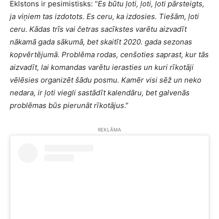
Eklstons ir pesimistisks: “
Es būtu ļoti, ļoti, ļoti pārsteigts,
ja viņiem tas izdotots. Es ceru, ka izdosies. Tiešām, ļoti
ceru. Kādas trīs vai četras sacīkstes varētu aizvadīt
nākamā gada sākumā, bet skaitīt 2020. gada sezonas
kopvērtējumā. Problēma rodas, cenšoties saprast, kur tās
aizvadīt, lai komandas varētu ierasties un kuri rīkotāji
vēlēsies organizēt šādu posmu. Kamēr visi sēž un neko
nedara, ir ļoti viegli sastādīt kalendāru, bet galvenās
problēmas būs pierunāt rīkotājus
.”
REKLĀMA