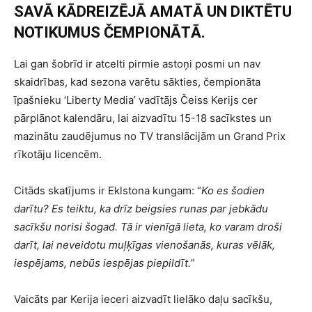
SAVĀ KĀDREIZĒJĀ AMATĀ UN DIKTĒTU
NOTIKUMUS ČEMPIONĀTĀ.
Lai gan šobrīd ir atcelti pirmie astoņi posmi un nav
skaidrības, kad sezona varētu sākties, čempionāta
īpašnieku ‘Liberty Media’ vadītājs Čeiss Kerijs cer
pārplānot kalendāru, lai aizvadītu 15-18 sacīkstes un
mazinātu zaudējumus no TV translācijām un Grand Prix
rīkotāju licencēm.
Citāds skatījums ir Eklstona kungam: “
Ko es šodien
darītu? Es teiktu, ka drīz beigsies runas par jebkādu
sacīkšu norisi šogad. Tā ir vienīgā lieta, ko varam droši
darīt, lai neveidotu muļķīgas vienošanās, kuras vēlāk,
iespējams, nebūs iespējas piepildīt.
”
Vaicāts par Kerija ieceri aizvadīt lielāko daļu sacīkšu,