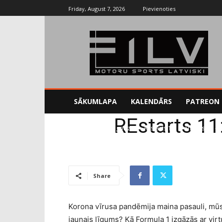
Friday, August 7, 2026
Pievienoties
SĀKUMLAPA
KALENDĀRS
PATREON
REstarts 11
Sākums
Uncategorized
REstarts 11: Kronis visam -
Share
Korona vīrusa pandēmija maina pasauli, mū
jaunais līgums? Kā Formula 1 izgāzās ar vir