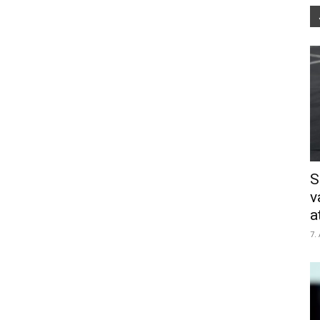
S
v
a
7.