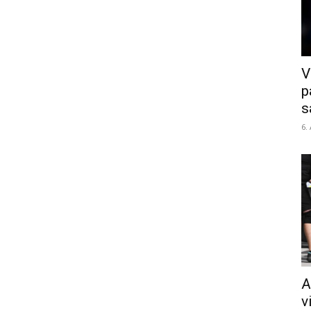
V
p
s
6.
A
v