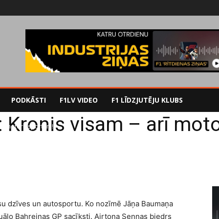
PODKĀSTI
F1LV VIDEO
F1 LĪDZJUTĒJU KLUBS
: Kronis visam – arī mot
 arī motoru sportam!
su dzīves un autosportu. Ko nozīmē Jāņa Baumaņa
tuālo Bahreinas GP sacīksti. Airtona Sennas biedrs