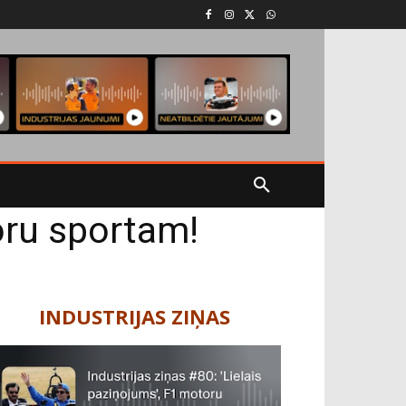
oru sportam!
INDUSTRIJAS ZIŅAS