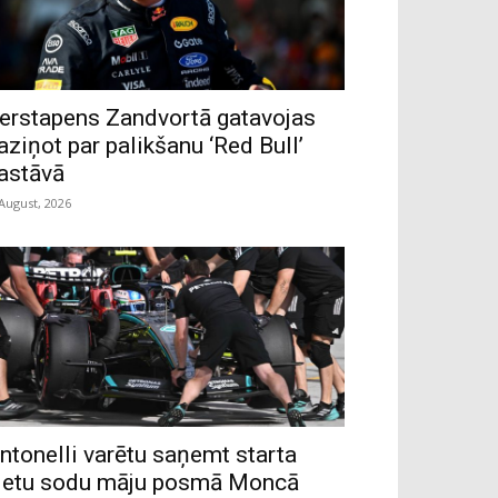
erstapens Zandvortā gatavojas
aziņot par palikšanu ‘Red Bull’
astāvā
 August, 2026
ntonelli varētu saņemt starta
ietu sodu māju posmā Moncā