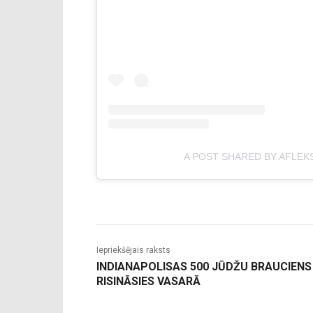
A POST SHARED BY AFLEK
Iepriekšējais raksts
INDIANAPOLISAS 500 JŪDŽU BRAUCIENS
RISINĀSIES VASARĀ
-