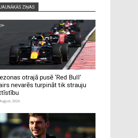
JAUNĀKĀS ZIŅAS
ezonas otrajā pusē ‘Red Bull’
airs nevarēs turpināt tik strauju
ttīstību
 August, 2026