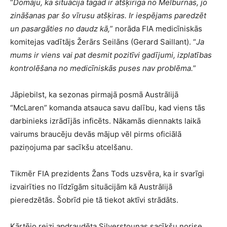
“
Domāju, ka situācija tagad ir atšķirīga no Melburnas, jo
zināšanas par šo vīrusu atšķiras. Ir iespējams paredzēt
un pasargāties no daudz kā,
” norāda FIA medicīniskās
komitejas vadītājs Žerārs Seilāns (Gerard Saillant). “
Ja
mums ir viens vai pat desmit pozitīvi gadījumi, izplatības
kontrolēšana no medicīniskās puses nav problēma.
”
Jāpiebilst, ka sezonas pirmajā posmā Austrālijā
“McLaren” komanda atsauca savu dalību, kad viens tās
darbinieks izrādījās inficēts. Nākamās diennakts laikā
vairums braucēju devās mājup vēl pirms oficiālā
paziņojuma par sacīkšu atcelšanu.
Tikmēr FIA prezidents Žans Tods uzsvēra, ka ir svarīgi
izvairīties no līdzīgām situācijām kā Austrālijā
pieredzētās. Šobrīd pie tā tiekot aktīvi strādāts.
Kārtējo reizi apdraudēta Silverstounas sacīkšu norise.