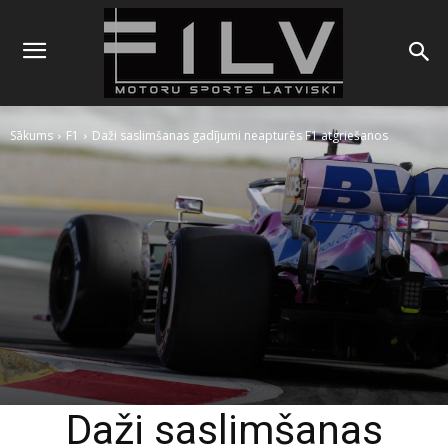
Sākums
F1
Daži saslimšanas gadījumi neapturēs F1 atgriešanos
Daži saslimšanas