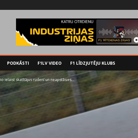
PODKĀSTI
F1LV VIDEO
F1 LĪDZJUTĒJU KLUBS
o ielaist skatītājus rudenī un neapstāsies...