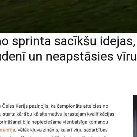
o sprinta sacīkšu idejas, 
rudenī un neapstāsies vīr
 Čeiss Kerijs paziņojis, ka čempionāts atteicies no
 starta kārtību kā alternatīvu ierastajam kvalifikācijas
tiprināšanai bija nepieciešama vienbalsīga komandu
raidīja
. Vēlāk kļuva zināms, ka arī viņu sadarbības