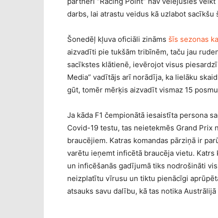
partneri “Racing Point” nav vēlējušies veikt
darbs, lai atrastu veidus kā uzlabot sacīkšu 
Šonedēļ kļuva oficiāli zināms
šīs sezonas k
aizvadīti pie tukšām tribīnēm, taču jau rude
sacīkstes klātienē, ievērojot visus piesardz
Media” vadītājs arī norādīja, ka lielāku ska
gūt, tomēr mērķis aizvadīt vismaz 15 posmu
Ja kāda F1 čempionātā iesaistīta persona sa
Covid-19 testu, tas neietekmēs Grand Prix no
braucējiem. Katras komandas pārziņā ir par
varētu ieņemt inficētā braucēja vietu. Katr
un inficēšanās gadījumā tiks nodrošināti vis
neizplatītu vīrusu un tiktu pienācīgi aprūpē
atsauks savu dalību, kā tas notika Austrālijā