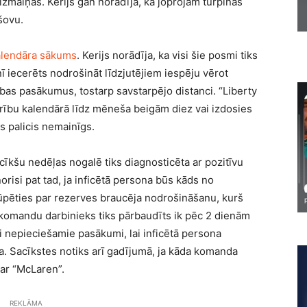
 izmaiņas. Kerijs gan norādīja, ka joprojām turpinās
šovu.
alendāra sākums
. Kerijs norādīja, ka visi šie posmi tiks
nī iecerēts nodrošināt līdzjutējiem iespēju vērot
ības pasākumus, tostarp savstarpējo distanci. “Liberty
idrību kalendārā līdz mēneša beigām diez vai izdosies
s palicis nemainīgs.
cīkšu nedēļas nogalē tiks diagnosticēta ar pozitīvu
risi pat tad, ja inficētā persona būs kāds no
ūpēties par rezerves braucēja nodrošināšanu, kurš
s komandu darbinieks tiks pārbaudīts ik pēc 2 dienām
i nepieciešamie pasākumi, lai inficētā persona
ta. Sacīkstes notiks arī gadījumā, ja kāda komanda
 ar “McLaren”.
REKLĀMA