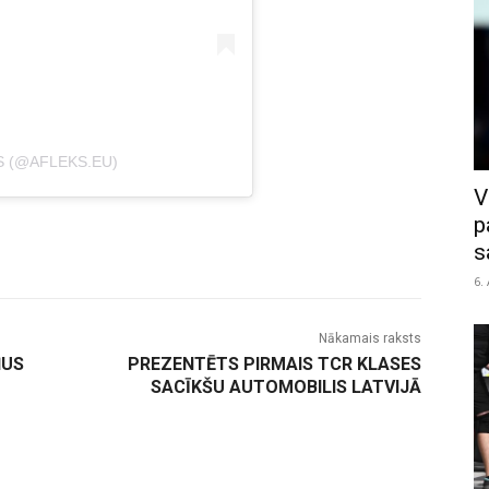
S (@AFLEKS.EU)
V
p
s
6.
Nākamais raksts
ŅUS
PREZENTĒTS PIRMAIS TCR KLASES
SACĪKŠU AUTOMOBILIS LATVIJĀ