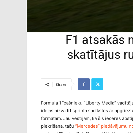
F1 atsakās n
skatītājus 
Share
Formula 1 īpašnieku “Liberty Media” vadītājs
idejas aizvadīt sprinta sacīkstes ar apgrieztu
formātam. Jau vēstījām, ka šīs ieceres aps
piekrišana, taču
“Mercedes” piedāvājumu no