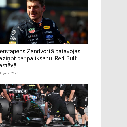
erstapens Zandvortā gatavojas
aziņot par palikšanu ‘Red Bull’
astāvā
 August, 2026