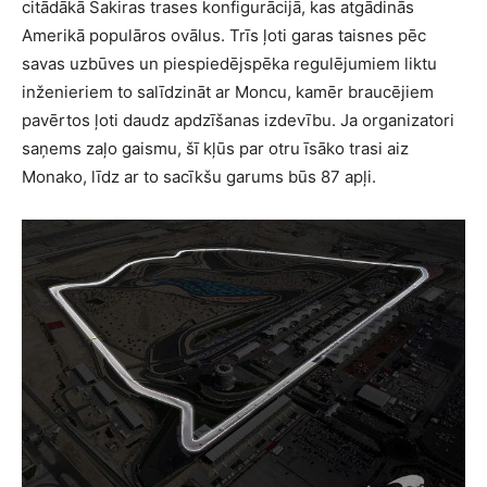
citādākā Sakiras trases konfigurācijā, kas atgādinās
Amerikā populāros ovālus. Trīs ļoti garas taisnes pēc
savas uzbūves un piespiedējspēka regulējumiem liktu
inženieriem to salīdzināt ar Moncu, kamēr braucējiem
pavērtos ļoti daudz apdzīšanas izdevību. Ja organizatori
saņems zaļo gaismu, šī kļūs par otru īsāko trasi aiz
Monako, līdz ar to sacīkšu garums būs 87 apļi.