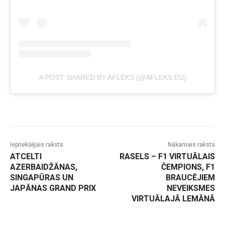
A POST SHARED BY AFLEKS (@AFLEKS.EU)
Iepriekšējais raksts
Nākamais raksts
ATCELTI
RASELS – F1 VIRTUĀLAIS
AZERBAIDŽĀNAS,
ČEMPIONS, F1
SINGAPŪRAS UN
BRAUCĒJIEM
JAPĀNAS GRAND PRIX
NEVEIKSMES
VIRTUĀLAJĀ LEMĀNĀ
-