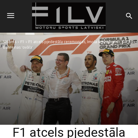
Sākums
F1
F1 atcels pjedestāla ceremonijas, Imola iegūst licenci, sacīkstes
Bahreinas 'ovālā'
F1 atcels pjedestāla