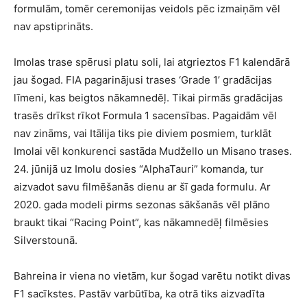
formulām, tomēr ceremonijas veidols pēc izmaiņām vēl
nav apstiprināts.
Imolas trase spērusi platu soli, lai atgrieztos F1 kalendārā
jau šogad. FIA pagarinājusi trases ‘Grade 1’ gradācijas
līmeni, kas beigtos nākamnedēļ. Tikai pirmās gradācijas
trasēs drīkst rīkot Formula 1 sacensības. Pagaidām vēl
nav zināms, vai Itālija tiks pie diviem posmiem, turklāt
Imolai vēl konkurenci sastāda Mudžello un Misano trases.
24. jūnijā uz Imolu dosies “AlphaTauri” komanda, tur
aizvadot savu filmēšanās dienu ar šī gada formulu. Ar
2020. gada modeli pirms sezonas sākšanās vēl plāno
braukt tikai “Racing Point”, kas nākamnedēļ filmēsies
Silverstounā.
Bahreina ir viena no vietām, kur šogad varētu notikt divas
F1 sacīkstes. Pastāv varbūtība, ka otrā tiks aizvadīta