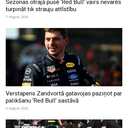
Sezonas otrajā pusē ‘Red Bull’ vairs nevarēs
turpināt tik strauju attīstību
7. August, 2026
Verstapens Zandvortā gatavojas paziņot par
palikšanu ‘Red Bull’ sastāvā
6. August, 2026