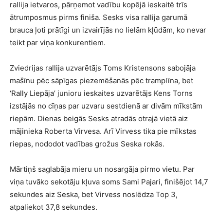
rallija ietvaros, pārņemot vadību kopējā ieskaitē trīs
ātrumposmus pirms finiša. Sesks visa rallija garumā
brauca ļoti prātīgi un izvairījās no lielām kļūdām, ko nevar
teikt par viņa konkurentiem.
Zviedrijas rallija uzvarētājs Toms Kristensons sabojāja
mašīnu pēc sāpīgas piezemēšanās pēc tramplīna, bet
‘Rally Liepāja’ junioru ieskaites uzvarētājs Kens Torns
izstājās no cīņas par uzvaru sestdienā ar divām mīkstām
riepām. Dienas beigās Sesks atradās otrajā vietā aiz
mājinieka Roberta Virvesa. Arī Virvess tika pie mīkstas
riepas, nododot vadības grožus Seska rokās.
Mārtiņš saglabāja mieru un nosargāja pirmo vietu. Par
viņa tuvāko sekotāju kļuva soms Sami Pajari, finišējot 14,7
sekundes aiz Seska, bet Virvess noslēdza Top 3,
atpaliekot 37,8 sekundes.