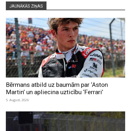
JAUNĀKĀS ZIŅAS
Bērmans atbild uz baumām par ‘Aston
Martin’ un apliecina uzticību ‘Ferrari’
5. August, 2026