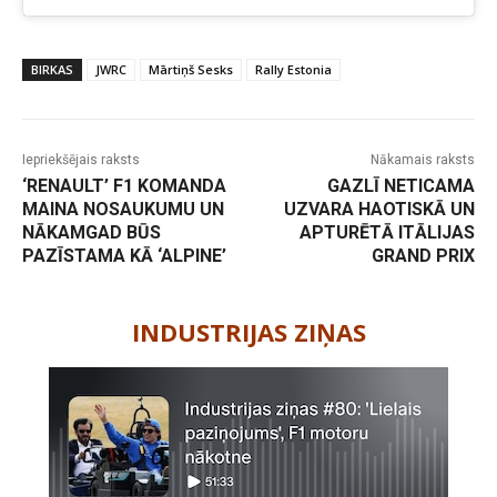
BIRKAS
JWRC
Mārtiņš Sesks
Rally Estonia
Iepriekšējais raksts
Nākamais raksts
‘RENAULT’ F1 KOMANDA
GAZLĪ NETICAMA
MAINA NOSAUKUMU UN
UZVARA HAOTISKĀ UN
NĀKAMGAD BŪS
APTURĒTĀ ITĀLIJAS
PAZĪSTAMA KĀ ‘ALPINE’
GRAND PRIX
-
INDUSTRIJAS ZIŅAS