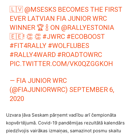
🇱🇻
@MSESKS
BECOMES THE FIRST
EVER LATVIAN FIA JUNIOR WRC
WINNER 🏆 🍾 ON
@RALLYESTONIA
🇪🇪! 👏 👏
#JWRC
#ECOBOOST
#FIT4RALLY
#WOLFLUBES
#RALLY4WARD
#ROADTOWRC
PIC.TWITTER.COM/VK0QZGGKOH
— FIA JUNIOR WRC
(@FIAJUNIORWRC)
SEPTEMBER 6,
2020
Uzvara ļāva Seskam pārņemt vadību arī čempionāta
kopvērtējumā. Covid-19 pandēmijas rezultātā kalendārs
piedzīvojis vairākas izmaiņas, samazinot posmu skaitu