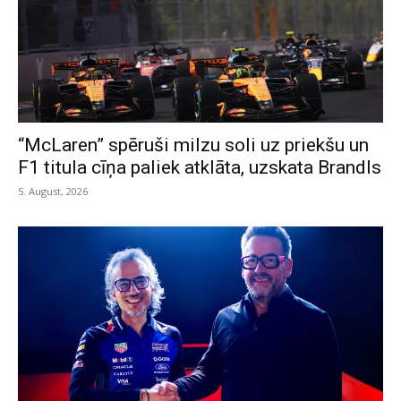
“McLaren” spēruši milzu soli uz priekšu un
F1 titula cīņa paliek atklāta, uzskata Brandls
5. August, 2026