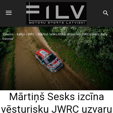
Sākums
Rallijs
WRC
Mārtiņš Sesks izcīna vēsturisku JWRC uzvaru 'Rally
Estonia'
Mārtiņš Sesks izcīna
vēsturisku JWRC uzvaru