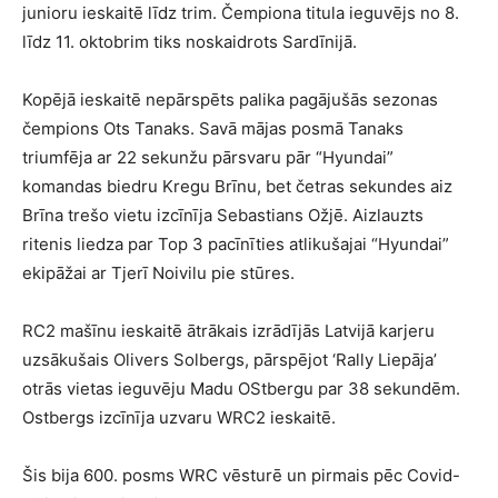
junioru ieskaitē līdz trim. Čempiona titula ieguvējs no 8.
līdz 11. oktobrim tiks noskaidrots Sardīnijā.
Kopējā ieskaitē nepārspēts palika pagājušās sezonas
čempions Ots Tanaks. Savā mājas posmā Tanaks
triumfēja ar 22 sekunžu pārsvaru pār “Hyundai”
komandas biedru Kregu Brīnu, bet četras sekundes aiz
Brīna trešo vietu izcīnīja Sebastians Ožjē. Aizlauzts
ritenis liedza par Top 3 pacīnīties atlikušajai “Hyundai”
ekipāžai ar Tjerī Noivilu pie stūres.
RC2 mašīnu ieskaitē ātrākais izrādījās Latvijā karjeru
uzsākušais Olivers Solbergs, pārspējot ‘Rally Liepāja’
otrās vietas ieguvēju Madu OStbergu par 38 sekundēm.
Ostbergs izcīnīja uzvaru WRC2 ieskaitē.
Šis bija 600. posms WRC vēsturē un pirmais pēc Covid-