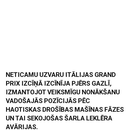
NETICAMU UZVARU ITĀLIJAS GRAND
PRIX IZCĪŅĀ IZCĪNĪJA PJĒRS GAZLĪ,
IZMANTOJOT VEIKSMĪGU NONĀKŠANU
VADOŠAJĀS POZĪCIJĀS PĒC
HAOTISKAS DROŠĪBAS MAŠĪNAS FĀZES
UN TAI SEKOJOŠAS ŠARLA LEKLĒRA
AVĀRIJAS.