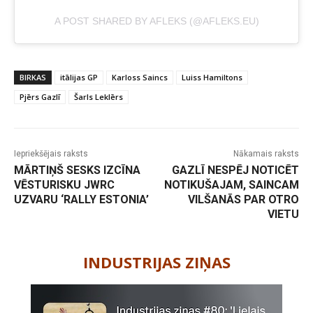
A POST SHARED BY AFLEKS (@AFLEKS.EU)
BIRKAS
itālijas GP
Karloss Saincs
Luiss Hamiltons
Pjērs Gazlī
Šarls Leklērs
Iepriekšējais raksts
Nākamais raksts
MĀRTIŅŠ SESKS IZCĪNA
GAZLĪ NESPĒJ NOTICĒT
VĒSTURISKU JWRC
NOTIKUŠAJAM, SAINCAM
UZVARU ‘RALLY ESTONIA’
VILŠANĀS PAR OTRO
VIETU
-
INDUSTRIJAS ZIŅAS