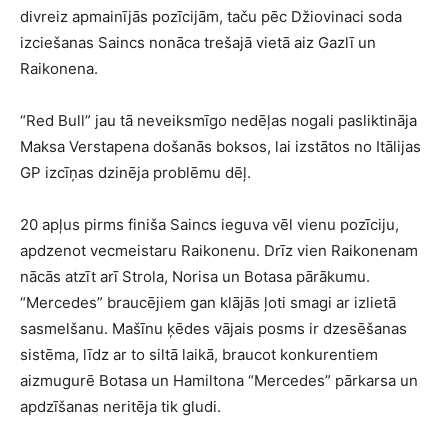
divreiz apmainījās pozīcijām, taču pēc Džiovinaci soda
izciešanas Saincs nonāca trešajā vietā aiz Gazlī un
Raikonena.
“Red Bull” jau tā neveiksmīgo nedēļas nogali pasliktināja
Maksa Verstapena došanās boksos, lai izstātos no Itālijas
GP izcīņas dzinēja problēmu dēļ.
20 apļus pirms finiša Saincs ieguva vēl vienu pozīciju,
apdzenot vecmeistaru Raikonenu. Drīz vien Raikonenam
nācās atzīt arī Strola, Norisa un Botasa pārākumu.
“Mercedes” braucējiem gan klājās ļoti smagi ar izlietā
sasmelšanu. Mašīnu ķēdes vājais posms ir dzesēšanas
sistēma, līdz ar to siltā laikā, braucot konkurentiem
aizmugurē Botasa un Hamiltona “Mercedes” pārkarsa un
apdzīšanas neritēja tik gludi.