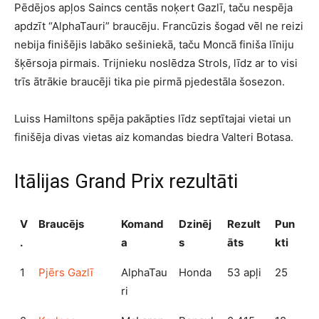
Pēdējos apļos Saincs centās noķert Gazlī, taču nespēja
apdzīt “AlphaTauri” braucēju. Francūzis šogad vēl ne reizi
nebija finišējis labāko sešiniekā, taču Moncā finiša līniju
šķērsoja pirmais. Trijnieku noslēdza Strols, līdz ar to visi
trīs ātrākie braucēji tika pie pirmā pjedestāla šosezon.
Luiss Hamiltons spēja pakāpties līdz septītajai vietai un
finišēja divas vietas aiz komandas biedra Valteri Botasa.
Itālijas Grand Prix rezultāti
V
Braucējs
Komand
Dzinēj
Rezult
Pun
.
a
s
āts
kti
1
Pjērs Gazlī
AlphaTau
Honda
53 apļi
25
ri