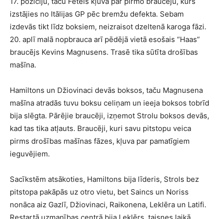
17. pozīciju, taču Fetels kļuva par pirmo braucēju, kurš
izstājies no Itālijas GP pēc bremžu defekta. Sebam
izdevās tikt līdz boksiem, neizraisot dzeltenā karoga fāzi.
20. aplī malā nopbrauca arī pēdējā vietā esošais “Haas”
braucējs Kevins Magnusens. Trasē tika sūtīta drošības
mašīna.
Hamiltons un Džiovinaci devās boksos, taču Magnusena
mašīna atradās tuvu boksu celiņam un ieeja boksos tobrīd
bija slēgta. Pārējie braucēji, izņemot Strolu boksos devās,
kad tas tika atļauts. Braucēji, kuri savu pitstopu veica
pirms drošības mašīnas fāzes, kļuva par pamatīgiem
ieguvējiem.
Sacīkstēm atsākoties, Hamiltons bija līderis, Strols bez
pitstopa pakāpās uz otro vietu, bet Saincs un Noriss
nonāca aiz Gazlī, Džiovinaci, Raikonena, Leklēra un Latifi.
Restartā uzmanības centrā bija Leklērs, taisnes laikā