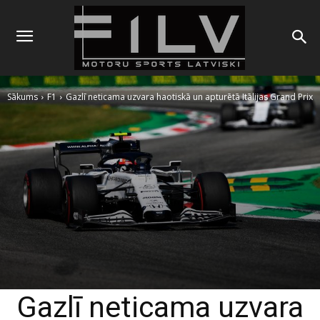
Sākums
F1
Gazlī neticama uzvara haotiskā un apturētā Itālijas Grand Prix
Gazlī neticama uzvara