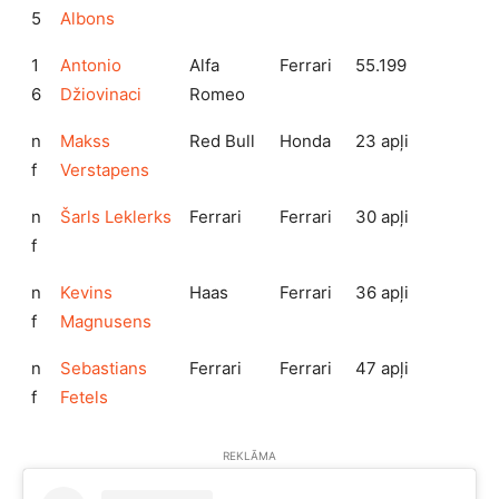
5
Albons
1
Antonio
Alfa
Ferrari
55.199
6
Džiovinaci
Romeo
n
Makss
Red Bull
Honda
23 apļi
f
Verstapens
n
Šarls Leklerks
Ferrari
Ferrari
30 apļi
f
n
Kevins
Haas
Ferrari
36 apļi
f
Magnusens
n
Sebastians
Ferrari
Ferrari
47 apļi
f
Fetels
REKLĀMA