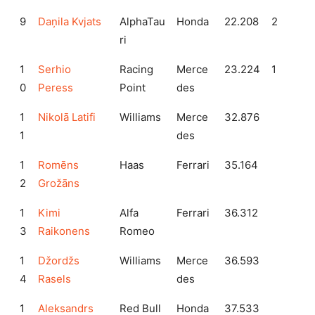
9
Daņila Kvjats
AlphaTau
Honda
22.208
2
ri
1
Serhio
Racing
Merce
23.224
1
0
Peress
Point
des
1
Nikolā Latifi
Williams
Merce
32.876
1
des
1
Romēns
Haas
Ferrari
35.164
2
Grožāns
1
Kimi
Alfa
Ferrari
36.312
3
Raikonens
Romeo
1
Džordžs
Williams
Merce
36.593
4
Rasels
des
1
Aleksandrs
Red Bull
Honda
37.533