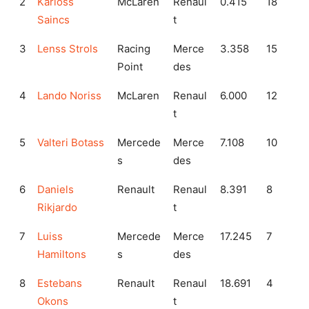
2
Karloss
McLaren
Renaul
0.415
18
Saincs
t
3
Lenss Strols
Racing
Merce
3.358
15
Point
des
4
Lando Noriss
McLaren
Renaul
6.000
12
t
5
Valteri Botass
Mercede
Merce
7.108
10
s
des
6
Daniels
Renault
Renaul
8.391
8
Rikjardo
t
7
Luiss
Mercede
Merce
17.245
7
Hamiltons
s
des
8
Estebans
Renault
Renaul
18.691
4
Okons
t