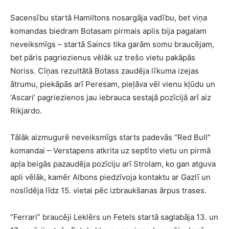
Sacensību startā Hamiltons nosargāja vadību, bet viņa
komandas biedram Botasam pirmais aplis bija pagalam
neveiksmīgs – startā Saincs tika garām somu braucējam,
bet pāris pagriezienus vēlāk uz trešo vietu pakāpās
Noriss. Cīņas rezultātā Botass zaudēja līkuma izejas
ātrumu, piekāpās arī Peresam, pieļāva vēl vienu kļūdu un
‘Ascari’ pagriezienos jau iebrauca sestajā pozīcijā arī aiz
Rikjardo.
Tālāk aizmugurē neveiksmīgs starts padevās “Red Bull”
komandai – Verstapens atkrita uz septīto vietu un pirmā
apļa beigās pazaudēja pozīciju arī Strolam, ko gan atguva
apli vēlāk, kamēr Albons piedzīvoja kontaktu ar Gazlī un
noslīdēja līdz 15. vietai pēc izbraukšanas ārpus trases.
“Ferrari” braucēji Leklērs un Fetels startā saglabāja 13. un