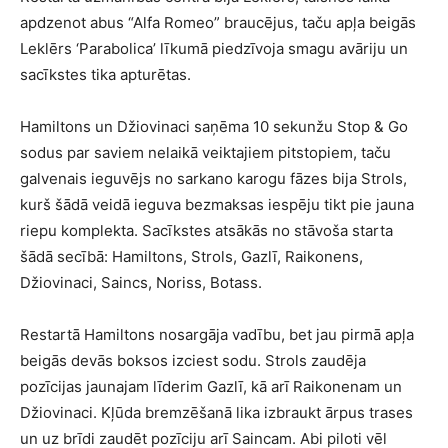
apdzenot abus “Alfa Romeo” braucējus, taču apļa beigās
Leklērs ‘Parabolica’ līkumā piedzīvoja smagu avāriju un
sacīkstes tika apturētas.
Hamiltons un Džiovinaci saņēma 10 sekunžu Stop & Go
sodus par saviem nelaikā veiktajiem pitstopiem, taču
galvenais ieguvējs no sarkano karogu fāzes bija Strols,
kurš šādā veidā ieguva bezmaksas iespēju tikt pie jauna
riepu komplekta. Sacīkstes atsākās no stāvoša starta
šādā secībā: Hamiltons, Strols, Gazlī, Raikonens,
Džiovinaci, Saincs, Noriss, Botass.
Restartā Hamiltons nosargāja vadību, bet jau pirmā apļa
beigās devās boksos izciest sodu. Strols zaudēja
pozīcijas jaunajam līderim Gazlī, kā arī Raikonenam un
Džiovinaci. Kļūda bremzēšanā lika izbraukt ārpus trases
un uz brīdi zaudēt pozīciju arī Saincam. Abi piloti vēl