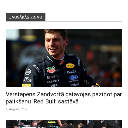
JAUNĀKĀS ZIŅAS
Verstapens Zandvortā gatavojas paziņot par
palikšanu ‘Red Bull’ sastāvā
6. August, 2026