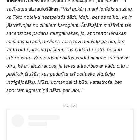
Alisons
izteicis interesantu piedāvājumu, kā padarīt F1
sacīkstes aizraujošākas: “
Visi apkārt mani ienīdīs un zinu,
ka Toto noteikti neatbalstīs šādu ideju, bet es teiktu, ka ir
jāatbrīvojas no zilajiem karogiem. Ātrākajām mašīnām tas
sacensības padarīs murgainākas, jo, apdzenot lēnākas
mašīnas pa apli, neviens vairs tevi nelaistu garām, bet
vieta būtu jāizcīna pašiem. Tas padarītu katru posmu
interesantu. Komandām nāktos veidot aliances vienai ar
otru, kā arī jāuztraucas, ja tavas attiecības ar kādu citu ir
pasliktinājušās, kas padarītu arī politisko situāciju
intriģējošāku. Mūsu komandai tā būtu katastrofa, bet
sportam ilgtermiņā nāktu par labu.
“
REKLĀMA