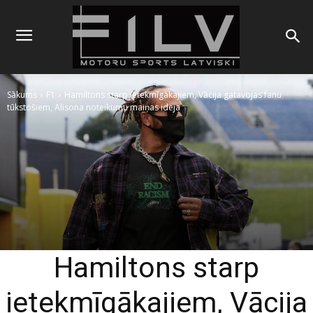
Sākums
F1
Hamiltons starp ietekmīgākajiem, Vācija gatavojas fanu
tūkstošiem, Alisona noteikumu maiņas ideja
Hamiltons starp
ietekmīgākajiem, Vācija