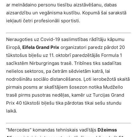
ar melnādaino personu tiesību aizstāvēšanu, dabas
aizsardzību un vegānisma kustību. Kopumā šai sarakstā
iekļauti četri profesionāli sportisti.
Neraugoties uz Covid-19 saslimstības rādītāju kāpumu
Eiropā,
Eifela Grand Prix
organizatori paredz pārdot 20
tūkstošus biļešu uz 11. oktobrī paredzētājās Formula 1
sacīkstēm Nirburgringas trasē. Tribīnes tiks sadalītas
nelielos sektoros, pa četrām sēdvietām katrā, lai
nodrošinātu sociālo distancēšanos. Ļoti ierobežotā skaitā
pirmais posms ar skatītājiem šosezon notika Mudžello
trasē pirms pusotras nedēļas, kamēr uz Turcijas Grand
Prix 40 tūkstoši biļešu tika pārdotas tikai sešu stundu
laikā.
“Mercedes” komandas tehniskais vadītājs
Džeimss