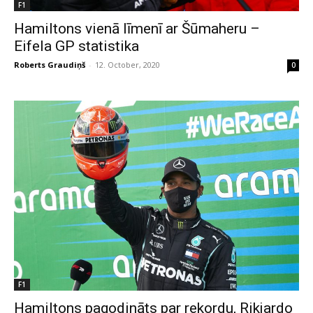
F1
Hamiltons vienā līmenī ar Šūmaheru –
Eifela GP statistika
Roberts Graudiņš
-
12. October, 2020
0
F1
Hamiltons pagodināts par rekordu, Rikjardo