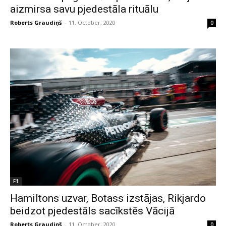
aizmirsa savu pjedestāla rituālu
Roberts Graudiņš
-
11. October, 2020
0
F1
Hamiltons uzvar, Botass izstājas, Rikjardo
beidzot pjedestāls sacīkstēs Vācijā
Roberts Graudiņš
-
11. October, 2020
0