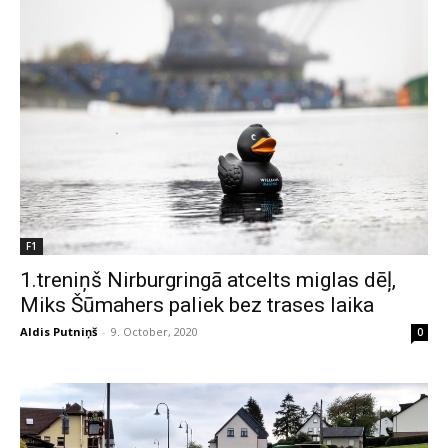
F1
1.treniņš Nirburgringā atcelts miglas dēļ,
Miks Šūmahers paliek bez trases laika
Aldis Putniņš
-
9. October, 2020
0