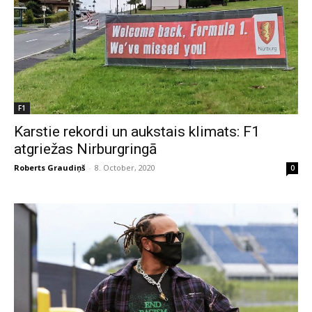
F1
Karstie rekordi un aukstais klimats: F1
atgriežas Nirburgringā
Roberts Graudiņš
-
8. October, 2020
0