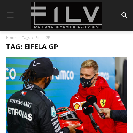
Home
Tags
Eifela GP
TAG: EIFELA GP