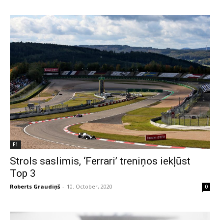
F1
Strols saslimis, ‘Ferrari’ treniņos iekļūst
Top 3
Roberts Graudiņš
-
10. October, 2020
0