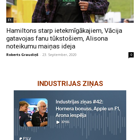
F1
Hamiltons starp ietekmīgākajiem, Vācija
gatavojas fanu tūkstošiem, Alisona
noteikumu maiņas ideja
Roberts Graudiņš
-
23. September, 2020
0
INDUSTRIJAS ZIŅAS