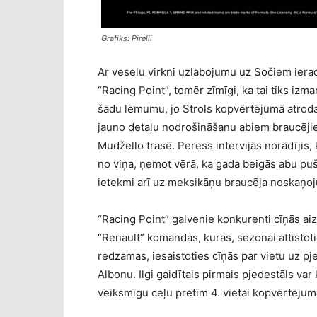
Grafiks: Pirelli
Ar veselu virkni uzlabojumu uz Sočiem iera
“Racing Point”, tomēr zīmīgi, ka tai tiks izm
šādu lēmumu, jo Strols kopvērtējumā atroda
jauno detaļu nodrošināšanu abiem braucējiem
Mudžello trasē. Peress intervijās norādījis
no viņa, ņemot vērā, ka gada beigās abu pušu
ietekmi arī uz meksikāņu braucēja noskaņoju
“Racing Point” galvenie konkurenti cīņās a
“Renault” komandas, kuras, sezonai attīstot
redzamas, iesaistoties cīņās par vietu uz pje
Albonu. Ilgi gaidītais pirmais pjedestāls var k
veiksmīgu ceļu pretim 4. vietai kopvērtējum