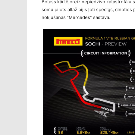
Botass kārtējoreiz nepiedzīvo katastrofālu s
somu pilots allaž bijis ļoti spēcīgs, cīnotie
nokļūšanas “Mercedes” sastāvā.