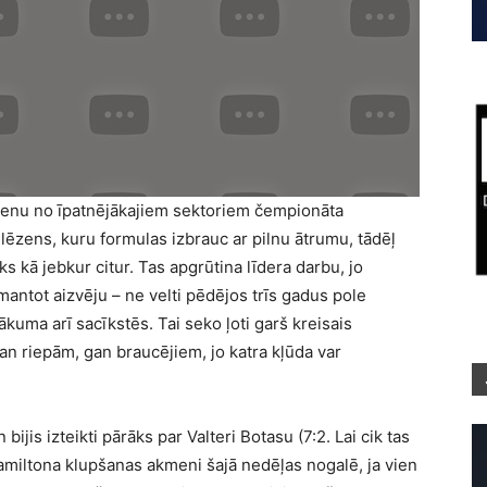
vienu no īpatnējākajiem sektoriem čempionāta
i lēzens, kuru formulas izbrauc ar pilnu ātrumu, tādēļ
ks kā jebkur citur. Tas apgrūtina līdera darbu, jo
antot aizvēju – ne velti pēdējos trīs gadus pole
ākuma arī sacīkstēs. Tai seko ļoti garš kreisais
an riepām, gan braucējiem, jo katra kļūda var
ijis izteikti pārāks par Valteri Botasu (7:2. Lai cik tas
Hamiltona klupšanas akmeni šajā nedēļas nogalē, ja vien