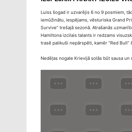
Luiss šogad ir uzvarējis 6 no 9 posmiem, tādē
iemūžinātu, iespējams, vēsturiska Grand Prix
Survive” trešajā sezonā. Atrašanās uzmanība
Hamiltona izcilais talants ir redzams visuz
trasē palikuši nepārspēti, kamēr “Red Bull” š
Nedēļas nogale Krievijā solās būt sausa un s