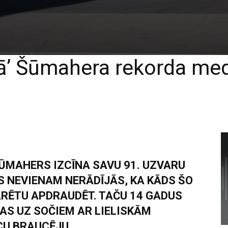
’ Šūmahera rekorda medī
ŠŪMAHERS IZCĪNA SAVU 91. UZVARU
S NEVIENAM NERĀDĪJĀS, KA KĀDS ŠO
RĒTU APDRAUDĒT. TAČU 14 GADUS
AS UZ SOČIEM AR LIELISKĀM
CU BRAUCĒJU.