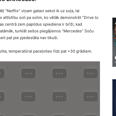
ļ “Netflix” viņam gatavi sekot ik uz soļa, lai
 attīstību soli pa solim, ko vēlāk demonstrēt “Drive to
s centrā zem papildus spiediena ir brīži, kad
skatāmāk, turklāt sešos piegājienos “Mercedes” Soču
eit pat pie pjedestāla nav tikuši.
ilta, temperatūrai paceļoties līdz pat +30 grādiem.