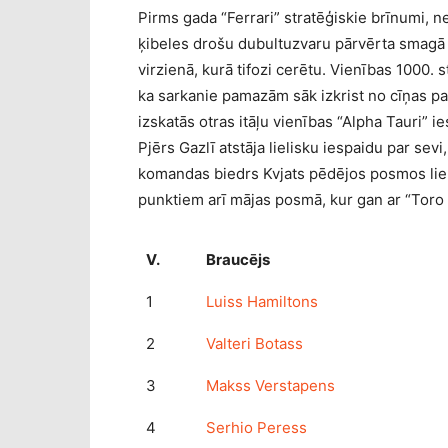
Pirms gada “Ferrari” stratēģiskie brīnumi, 
ķibeles drošu dubultuzvaru pārvērta smagā s
virzienā, kurā tifozi cerētu. Vienības 1000. 
ka sarkanie pamazām sāk izkrist no cīņas pa
izskatās otras itāļu vienības “Alpha Tauri” 
Pjērs Gazlī atstāja lielisku iespaidu par sev
komandas biedrs Kvjats pēdējos posmos lielis
punktiem arī mājas posmā, kur gan ar “Toro
V.
Braucējs
1
Luiss Hamiltons
2
Valteri Botass
3
Makss Verstapens
4
Serhio Peress