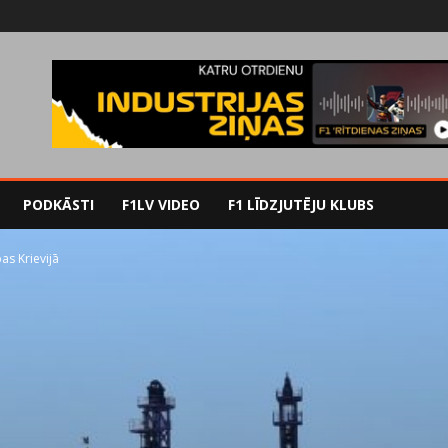
PODKĀSTI
F1LV VIDEO
F1 LĪDZJUTĒJU KLUBS
s Krievijā