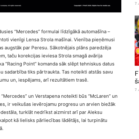
7.
dusies “Mercedes” formulai līdzīgākā automašīna –
antoti vienīgi Lensa Strola mašīnai. Vienība pieņēmusi
s augstāk par Peresu. Sākotnējais plāns paredzēja
, taču korekcijas ieviesa Strola smagā avārija
, ka “Racing Point” komanda sāk slēpt tehniskus datus
 sadarbība tiks pārtraukta. Tas noteikti atstās savu
F
mu un, iespējams, arī rezultātiem trasē.
š
7.
iz “Mercedes” un Verstapena noteikti būs “McLaren” un
ies, ir veikušas ievērojamu progresu un arvien biežāk
destāla, turklāt nedrīkst aizmirst arī par Aleksu
alpot kā lielisks pārliecības lādētājs, lai turpinātu
ā.