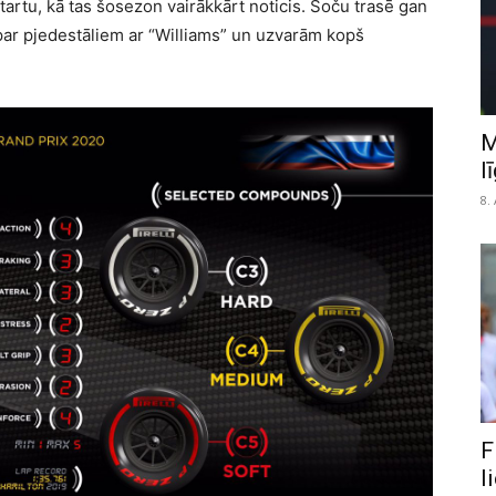
tartu, kā tas šosezon vairākkārt noticis. Soču trasē gan
s par pjedestāliem ar “Williams” un uzvarām kopš
M
l
8.
F
l