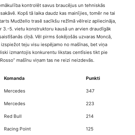
nemākulība kontrolēt savus braucējus un tehniskās
akāvē. Kopš tā laika daudz kas mainījies, tomēr ne tai
starts Mudžello trasē sacīkšu režīmā vēlreiz apliecināja,
r 3.-5. vietu konstruktoru kausā un arvien draudīgāk
iesaistīšanās cīņā. Vēl pirms šokējošās uzvaras Moncā,
i, izspiežot teju visu iespējamo no mašīnas, bet viņa
ki izmantojis konkurentu likstas centīsies tikt pie
 Rosso” mašīnu viņam tas ne reizi neizdevās.
Komanda
Punkti
Mercedes
347
Mercedes
223
Red Bull
214
Racing Point
125