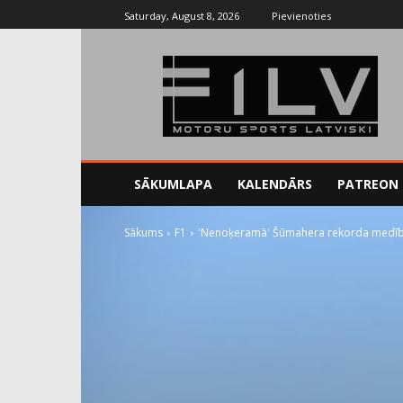
Saturday, August 8, 2026
Pievienoties
SĀKUMLAPA
KALENDĀRS
PATREON
Sākums
F1
'Nenoķeramā' Šūmahera rekorda medība