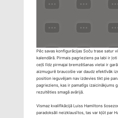
Pēc savas konfigurācijas Soču trase satur 
kalendārā. Pirmais pagrieziens pa labi ir ļot
ceļš līdz pirmajai bremzēšanas vietai ir garā
aizmugurē braucošie var daudz efektīvāk izm
position ieguvējam nav izdevies tikt pie pan
pagrieziens, kas ir pamatīgs izaicinākjums g
rezultēties smagā avārijā.
Vismaz kvalifikācijā Luiss Hamiltons šosezon b
paradoksāli neizklausītos, tas var kļūt par 