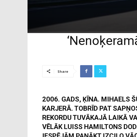
‘Nenoķeramā
Share
2006. GADS, ĶĪNA. MIHAELS 
KARJERĀ. TOBRĪD PAT SAPŅO
REKORDU TUVĀKAJĀ LAIKĀ VA
VĒLĀK LUISS HAMILTONS DOD
IESPĒJĀM PANĀKT IZCILO VĀ