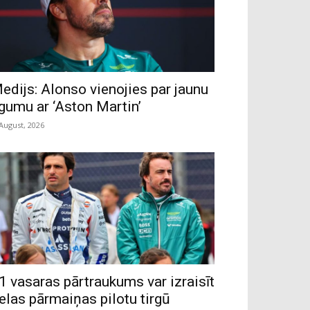
edijs: Alonso vienojies par jaunu
īgumu ar ‘Aston Martin’
 August, 2026
1 vasaras pārtraukums var izraisīt
ielas pārmaiņas pilotu tirgū