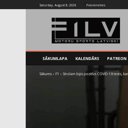
Saturday, August 8, 2026
Pievienoties
SĀKUMLAPA
KALENDĀRS
PATREON
Sākums
F1
Strolam bijis pozitīvs COVID-19 tests, ka