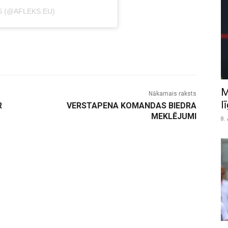
S (@AFLEKS.EU)
M
Nākamais raksts
l
R
VERSTAPENA KOMANDAS BIEDRA
MEKLĒJUMI
8.