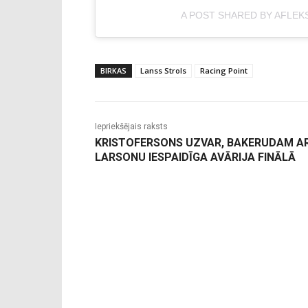
A POST SHARED BY AFLEK
BIRKAS
Lanss Strols
Racing Point
Iepriekšējais raksts
KRISTOFERSONS UZVAR, BAKERUDAM A
LARSONU IESPAIDĪGA AVĀRIJA FINĀLĀ
-