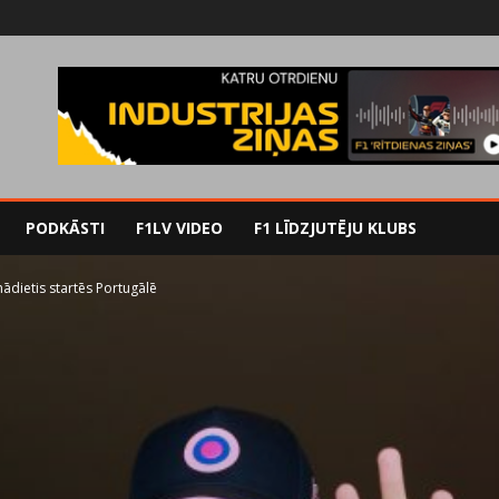
PODKĀSTI
F1LV VIDEO
F1 LĪDZJUTĒJU KLUBS
nādietis startēs Portugālē