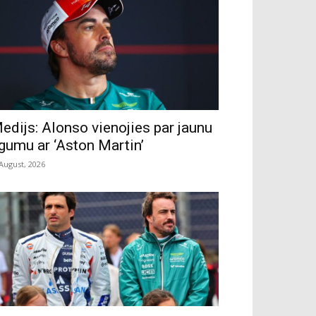
edijs: Alonso vienojies par jaunu
īgumu ar ‘Aston Martin’
 August, 2026