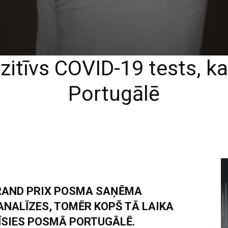
zitīvs COVID-19 tests, k
Portugālē
GRAND PRIX POSMA SAŅĒMA
ANALĪZES, TOMĒR KOPŠ TĀ LAIKA
LĪSIES POSMĀ PORTUGĀLĒ.