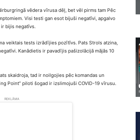
Nirburgringā vēdera vīrusa dēļ, bet vēl pirms tam Pēc
imptomiem. Visi testi gan esot bijuši negatīvi, apgalvo
r bijis negatīvs.
veiktais tests izrādījies pozītīvs. Pats Strols atzina,
 negatīvi. Kanādietis ir pavadījis pašizolācijā mājās 10
pats skaidroja, tad ir noilgojies pēc komandas un
ng Point” piloti šogad ir izslimojuši COVID-19 vīrusu.
REKLĀMA