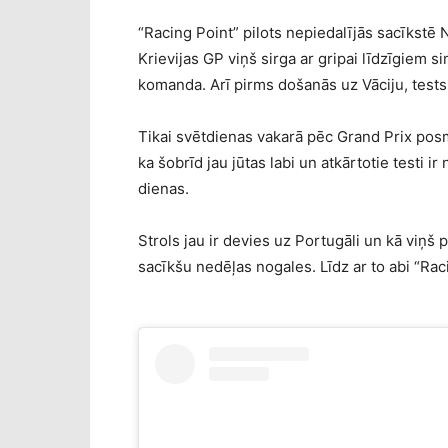
“Racing Point” pilots nepiedalījās sacīkstē 
Krievijas GP viņš sirga ar gripai līdzīgiem s
komanda. Arī pirms došanās uz Vāciju, tests i
Tikai svētdienas vakarā pēc Grand Prix posma 
ka šobrīd jau jūtas labi un atkārtotie testi ir
dienas.
Strols jau ir devies uz Portugāli un kā viņš 
sacīkšu nedēļas nogales. Līdz ar to abi “Raci