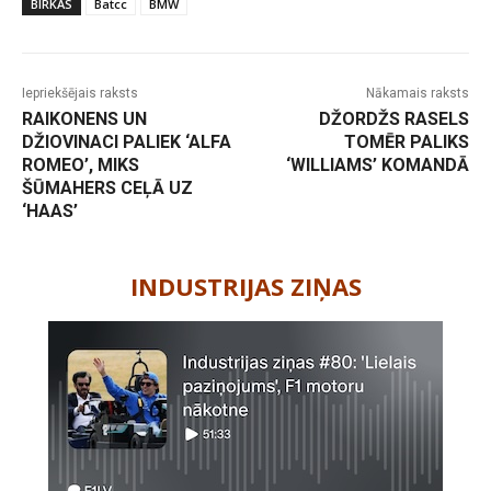
BIRKAS
Batcc
BMW
Iepriekšējais raksts
Nākamais raksts
RAIKONENS UN
DŽORDŽS RASELS
DŽIOVINACI PALIEK ‘ALFA
TOMĒR PALIKS
ROMEO’, MIKS
‘WILLIAMS’ KOMANDĀ
ŠŪMAHERS CEĻĀ UZ
‘HAAS’
-
INDUSTRIJAS ZIŅAS