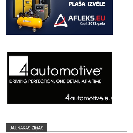
JAUNĀKĀS ZIŅAS