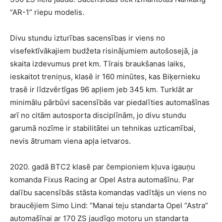
“AR-1” riepu modelis.
Divu stundu izturības sacensības ir viens no
visefektīvākajiem budžeta risinājumiem autošosejā, ja
skaita izdevumus pret km. Tīrais braukšanas laiks,
ieskaitot treniņus, klasē ir 160 minūtes, kas Biķernieku
trasē ir līdzvērtīgas 96 apļiem jeb 345 km. Turklāt ar
minimālu pārbūvi sacensībās var piedalīties automašīnas
arī no citām autosporta disciplīnām, jo divu stundu
garumā nozīme ir stabilitātei un tehnikas uzticamībai,
nevis ātrumam viena apļa ietvaros.
2020. gadā BTC2 klasē par čempioniem kļuva igauņu
komanda Fixus Racing ar Opel Astra automašīnu. Par
dalību sacensībās stāsta komandas vadītājs un viens no
braucējiem Simo Lind: “Manai teju standarta Opel “Astra”
automašīnai ar 170 ZS jaudīgo motoru un standarta