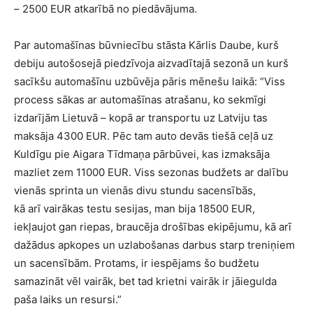
– 2500 EUR atkarībā no piedāvājuma.
Par automašīnas būvniecību stāsta Kārlis Daube, kurš
debiju autošosejā piedzīvoja aizvadītajā sezonā un kurš
sacīkšu automašīnu uzbūvēja pāris mēnešu laikā: “Viss
process sākas ar automašīnas atrašanu, ko sekmīgi
izdarījām Lietuvā – kopā ar transportu uz Latviju tas
maksāja 4300 EUR. Pēc tam auto devās tiešā ceļā uz
Kuldīgu pie Aigara Tīdmaņa pārbūvei, kas izmaksāja
mazliet zem 11000 EUR. Viss sezonas budžets ar dalību
vienās sprinta un vienās divu stundu sacensībās,
kā arī vairākas testu sesijas, man bija 18500 EUR,
iekļaujot gan riepas, braucēja drošības ekipējumu, kā arī
dažādus apkopes un uzlabošanas darbus starp treniņiem
un sacensībām. Protams, ir iespējams šo budžetu
samazināt vēl vairāk, bet tad krietni vairāk ir jāiegulda
paša laiks un resursi.”