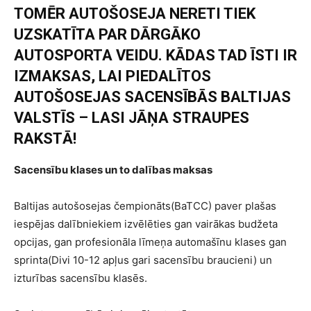
TOMĒR AUTOŠOSEJA NERETI TIEK
UZSKATĪTA PAR DĀRGĀKO
AUTOSPORTA VEIDU. KĀDAS TAD ĪSTI IR
IZMAKSAS, LAI PIEDALĪTOS
AUTOŠOSEJAS SACENSĪBĀS BALTIJAS
VALSTĪS – LASI JĀŅA STRAUPES
RAKSTĀ!
Sacensību klases un to dalības maksas
Baltijas autošosejas čempionāts(BaTCC) paver plašas
iespējas dalībniekiem izvēlēties gan vairākas budžeta
opcijas, gan profesionāla līmeņa automašīnu klases gan
sprinta(Divi 10-12 apļus gari sacensību braucieni) un
izturības sacensību klasēs.