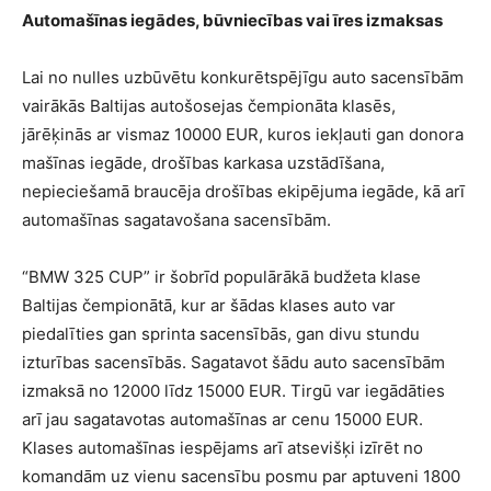
Automašīnas iegādes, būvniecības vai īres izmaksas
Lai no nulles uzbūvētu konkurētspējīgu auto sacensībām
vairākās Baltijas autošosejas čempionāta klasēs,
jārēķinās ar vismaz 10000 EUR, kuros iekļauti gan donora
mašīnas iegāde, drošības karkasa uzstādīšana,
nepieciešamā braucēja drošības ekipējuma iegāde, kā arī
automašīnas sagatavošana sacensībām.
“BMW 325 CUP” ir šobrīd populārākā budžeta klase
Baltijas čempionātā, kur ar šādas klases auto var
piedalīties gan sprinta sacensībās, gan divu stundu
izturības sacensībās. Sagatavot šādu auto sacensībām
izmaksā no 12000 līdz 15000 EUR. Tirgū var iegādāties
arī jau sagatavotas automašīnas ar cenu 15000 EUR.
Klases automašīnas iespējams arī atsevišķi izīrēt no
komandām uz vienu sacensību posmu par aptuveni 1800