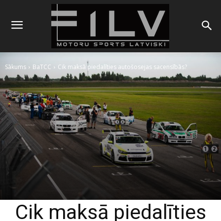
Sākums
BaTCC
Cik maksā piedalīties autošosejas sacensībās?
Cik maksā piedalīties