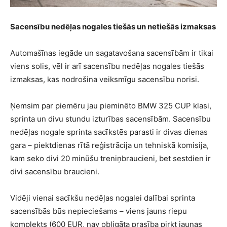
Sacensību nedēļas nogales tiešās un netiešās izmaksas
Automašīnas iegāde un sagatavošana sacensībām ir tikai
viens solis, vēl ir arī sacensību nedēļas nogales tiešās
izmaksas, kas nodrošina veiksmīgu sacensību norisi.
Ņemsim par piemēru jau pieminēto BMW 325 CUP klasi,
sprinta un divu stundu izturības sacensībām. Sacensību
nedēļas nogale sprinta sacīkstēs parasti ir divas dienas
gara – piektdienas rītā reģistrācija un tehniskā komisija,
kam seko divi 20 minūšu treniņbraucieni, bet sestdien ir
divi sacensību braucieni.
Vidēji vienai sacīkšu nedēļas nogalei dalībai sprinta
sacensībās būs nepieciešams – viens jauns riepu
komplekts (600 EUR, nav obligāta prasība pirkt jaunas