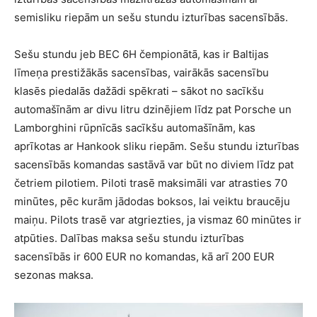
semisliku riepām un sešu stundu izturības sacensībās.
Sešu stundu jeb BEC 6H čempionātā, kas ir Baltijas
līmeņa prestižākās sacensības, vairākās sacensību
klasēs piedalās dažādi spēkrati – sākot no sacīkšu
automašīnām ar divu litru dzinējiem līdz pat Porsche un
Lamborghini rūpnīcās sacīkšu automašīnām, kas
aprīkotas ar Hankook sliku riepām. Sešu stundu izturības
sacensībās komandas sastāvā var būt no diviem līdz pat
četriem pilotiem. Piloti trasē maksimāli var atrasties 70
minūtes, pēc kurām jādodas boksos, lai veiktu braucēju
maiņu. Pilots trasē var atgriezties, ja vismaz 60 minūtes ir
atpūties. Dalības maksa sešu stundu izturības
sacensībās ir 600 EUR no komandas, kā arī 200 EUR
sezonas maksa.