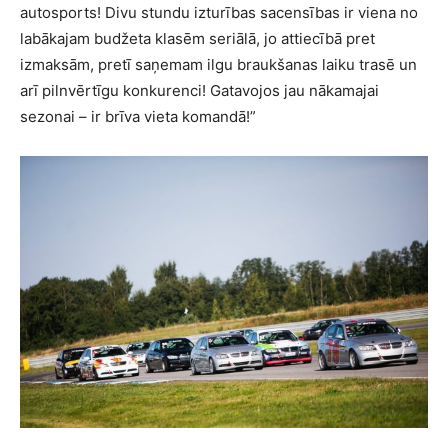
autosports! Divu stundu izturības sacensības ir viena no
labākajam budžeta klasēm seriālā, jo attiecībā pret
izmaksām, pretī saņemam ilgu braukšanas laiku trasē un
arī pilnvērtīgu konkurenci! Gatavojos jau nākamajai
sezonai – ir brīva vieta komandā!”