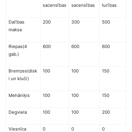
sacensības
sacensības
turības
Dalības
200
300
500
maksa
Riepas(4
600
600
600
gab.)
Bremzes(disk
100
100
150
i un kluči)
Mehāniķis
100
100
150
Degviela
100
100
200
Viesnīca
0
0
0