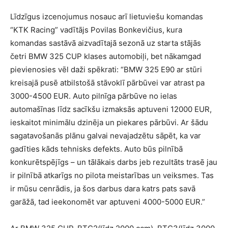
Līdzīgus izcenojumus nosauc arī lietuviešu komandas
“KTK Racing” vadītājs Povilas Bonkevičius, kura
komandas sastāvā aizvadītajā sezonā uz starta stājās
četri BMW 325 CUP klases automobiļi, bet nākamgad
pievienosies vēl daži spēkrati: “BMW 325 E90 ar stūri
kreisajā pusē atbilstošā stāvoklī pārbūvei var atrast pa
3000-4500 EUR. Auto pilnīga pārbūve no ielas
automašīnas līdz sacīkšu izmaksās aptuveni 12000 EUR,
ieskaitot minimālu dzinēja un piekares pārbūvi. Ar šādu
sagatavošanās plānu galvai nevajadzētu sāpēt, ka var
gadīties kāds tehnisks defekts. Auto būs pilnībā
konkurētspējīgs – un tālākais darbs jeb rezultāts trasē jau
ir pilnībā atkarīgs no pilota meistarības un veiksmes. Tas
ir mūsu cenrādis, ja šos darbus dara katrs pats savā
garāžā, tad ieekonomēt var aptuveni 4000-5000 EUR.”