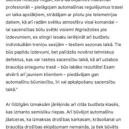
profesionāli – pielāgojam automašīnas regulējumus trasei
un laika apstākļiem, strādājam ar pilotu pie telemetrijas
datiem, kā arī radām svētku atmosfēru visai komandai –
lai sacensības būtu svētki visiem! Atgriežoties pie
izdevumiem, es stingri iesaku ierēķināt arī budžetu
individuālām treniņu sesijām – testiem sezonas laikā. Tie
būs papildu izdevumi, bet palīdzēs novērst tehniskus
defektus, kas var rasties sacensību laikā, kā arī uzlabos
braucēja sniegumu trasē – būs labāks rezultāts! Esam
atvērti arī jauniem klientiem – piedāvājam gan
automašīnu būvniecību, īri vai apkalpošanu sacensību
laikā.”
Ar līdzīgām izmaksām jārēķinās arī citās budžeta klasēs,
kas izmanto semisliku riepas. Arī būvējot automašīnu
jāatceras, ka izmaksas drošības karkasam, krāsošanai un
braucēja drošības ekipējumam nemainās, ja tiek būvēts