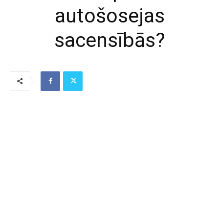
autošosejas
sacensībās?