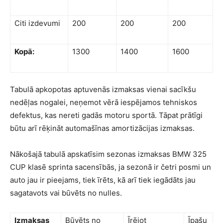
Citi izdevumi
200
200
200
Kopā:
1300
1400
1600
Tabulā apkopotas aptuvenās izmaksas vienai sacīkšu
nedēļas nogalei, neņemot vērā iespējamos tehniskos
defektus, kas nereti gadās motoru sportā. Tāpat prātīgi
būtu arī rēķināt automašīnas amortizācijas izmaksas.
Nākošajā tabulā apskatīsim sezonas izmaksas BMW 325
CUP klasē sprinta sacensībās, ja sezonā ir četri posmi un
auto jau ir pieejams, tiek īrēts, kā arī tiek iegādāts jau
sagatavots vai būvēts no nulles.
Izmaksas
Būvēts no
Īrējot
Īpašu