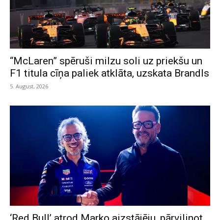
“McLaren” spēruši milzu soli uz priekšu un
F1 titula cīņa paliek atklāta, uzskata Brandls
5. August, 2026
‘Red Bull’ atrod Marko aizstājēju, pārvilinot