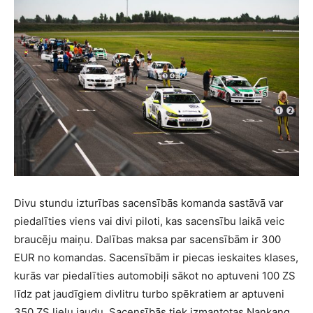
Divu stundu izturības sacensībās komanda sastāvā var
piedalīties viens vai divi piloti, kas sacensību laikā veic
braucēju maiņu. Dalības maksa par sacensībām ir 300
EUR no komandas. Sacensībām ir piecas ieskaites klases,
kurās var piedalīties automobiļi sākot no aptuveni 100 ZS
līdz pat jaudīgiem divlitru turbo spēkratiem ar aptuveni
350 ZS lielu jaudu. Sacensībās tiek izmantotas Nankang