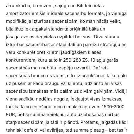
ātrumkārbu, bremzēm, sajūgu un Bilstein ielas
amortizatoriem šis ir ideāls sacensību formāts, jo vienīgā
modifikācija izturības sacensībām, ko man nācās veikt,
bija jāuzliek atpakaļ standarta oriģinālā bāka un
jāsagatavojas degvielas uzpildei boksos.
Divu stundu
izturības sacensībās ar stabilitāti un pareizu stratēģiju es
varu konkurēt pret krietni jaudīgākiem klases
konkurentiem, kuru auto ir 250-280 ZS. 10 apļu garās
sacensībās man nebūtu iespēju uzvarēt. Dažreiz
sacensībās braucu es viens, citreiz braukšanas laiku dalu
uz pusēm ar kādu draugu vai klientu, līdz ar to arī visas
sacensību izmaksas mēs dalām uz divām galviņām. Vidēji
viena sacīkšu nedēļas nogale, iekļaujot visas izmaksas,
tai skaitā arī ceļošanu, man izmaksā aptuveni 1500-2000
EUR, bet šī summa neiekļauj auto uzlabošanas darbus
starp sacensībām, ja tādi ir plānoti. Protams, ja gadās kādi
tehniski defekti vai avārijas, tad summa pieaug – bet tas ir