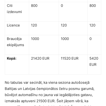
Citi
800
0
800
izdevumi
Licence
120
120
120
Braucēja
1000
1000
0
ekipējums
Kopā:
21420 EUR
11520 EUR
5420
EUR
No tabulas var secināt, ka viena sezona autošosejā
Baltijas un Latvijas čempionātos četru posmu garumā,
būvējot automašīnu no jauna vai iegādājoties gatavu,
izmaksās aptuveni 21500 EUR. Šeit jāņem vērā, ka