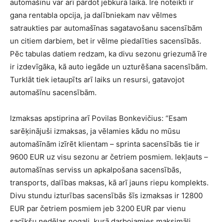
automašīnu var arī pārdot jebkurā laikā. Īre noteikti ir
gana rentabla opcija, ja dalībniekam nav vēlmes
satraukties par automašīnas sagatavošanu sacensībām
un citiem darbiem, bet ir vēlme piedalīties sacensībās.
Pēc tabulas datiem redzam, ka divu sezonu griezumā īre
ir izdevīgāka, kā auto iegāde un uzturēšana sacensībām.
Turklāt tiek ietaupīts arī laiks un resursi, gatavojot
automašīnu sacensībām.
Izmaksas apstiprina arī Povilas Bonkevičius: “Esam
sarēķinājuši izmaksas, ja vēlamies kādu no mūsu
automašīnām izīrēt klientam – sprinta sacensībās tie ir
9600 EUR uz visu sezonu ar četriem posmiem. Iekļauts –
automašīnas serviss un apkalpošana sacensībās,
transports, dalības maksas, kā arī jauns riepu komplekts.
Divu stundu izturības sacensībās šīs izmaksas ir 12800
EUR par četriem posmiem jeb 3200 EUR par vienu
sacīkšu nedēļas nogali, kurā darbojamies maksimāli