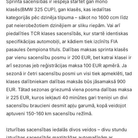
Sprinta sacensībās ir iespēja startēt gan mono
klasēs(BMW 325 CUP), gan klasēs, kas iedalītas
kategorijās pēc dzinēja tilpuma – sākot no 1600 ccm līdz
pat neierobežotiem dzinējiem ar sliku riepām. Vai arī
piedalīties TCR klases sacensībās, kur startē identiskas
specifikācijas automobiļi, ar kādiem tiek izcīnīts FIA
pasaules čempiona tituls. Dalības maksas sprinta klasēs
par vienu sacensību posmu ir 200 EUR, bet katrai klasei ir
arī sezonas jeb reģistrācijas maksa 100 EUR apmērā. Ja
sezonā ir četri sacensību posmi un visi tiek apmeklēti, tad
klases dalībniekam dalības maksās būs jāsamaksā 900
EUR. Tātad sezonas griezumā viena posma dalības maksa
ir 225 EUR, kuros iekļauti 40 minūtes gari treniņi un divi
sacensību braucieni desmit apļu garumā, kopā veidojot
aptuveni 150-160 km sacensību režīmā.
Izturības sacensības iedalās divos veidos – divu stundu
izturības sacensībās mazlitrāžas automašīnām ar