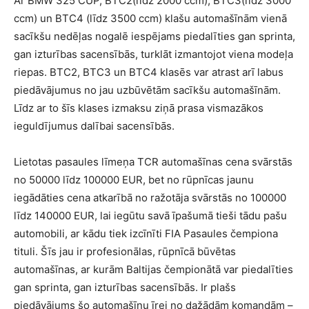
Ar BMW 325 CUP, BTC2(līdz 2000 ccm), BTC3(līdz 3000
ccm) un BTC4 (līdz 3500 ccm) klašu automašīnām vienā
sacīkšu nedēļas nogalē iespējams piedalīties gan sprinta,
gan izturības sacensībās, turklāt izmantojot viena modeļa
riepas. BTC2, BTC3 un BTC4 klasēs var atrast arī labus
piedāvājumus no jau uzbūvētām sacīkšu automašīnām.
Līdz ar to šīs klases izmaksu ziņā prasa vismazākos
ieguldījumus dalībai sacensībās.
Lietotas pasaules līmeņa TCR automašīnas cena svārstās
no 50000 līdz 100000 EUR, bet no rūpnīcas jaunu
iegādāties cena atkarībā no ražotāja svārstās no 100000
līdz 140000 EUR, lai iegūtu savā īpašumā tieši tādu pašu
automobili, ar kādu tiek izcīnīti FIA Pasaules čempiona
tituli. Šīs jau ir profesionālas, rūpnīcā būvētas
automašīnas, ar kurām Baltijas čempionātā var piedalīties
gan sprinta, gan izturības sacensībās. Ir plašs
piedāvājums šo automašīnu īrei no dažādām komandām –