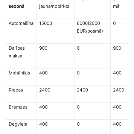
sezonā
jauna/nopirkts
mā
Automašīna
15000
8000(2000
0
EUR/posmā)
Dalības
900
0
900
maksa
Mehāniķis
400
0
400
Riepas
2400
2400
2400
Bremzes
400
0
400
Degviela
400
0
400