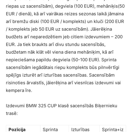
riepas uz sacensībām), degviela (100 EUR), mehāniķis(50
EUR / dienā), kā arī vairākas reizes sezonas laikā jāmaina
arī bremžu diski (100 EUR / komplekts) un kluči (200 EUR
/ komplekts jeb 50 EUR uz sacensībām). Jāierēķina
budžets arī neparedzētiem jeb citiem izdevumiem – 200
EUR. Ja tiek braukts arī divu stundu sacensībās,
budžetam nāk klāt vēl viena diena mehāniķim, kā arī
nepieciešama papildu degviela (50-100 EUR). Sprinta
sacensībām iegādātais riepu komplekts būs pilnvērtīgi
spējīgs izturēt arī izturības sacensības. Sacensībām
risinoties ārvalstīs, jāierēķina arī viesnīcas izdevumi vai
kempera īre.
Izdevumi BMW 325 CUP klasē sacensībās Biķernieku
trasē:
Pozīcija
Sprinta
Izturības
Sprinta+iz