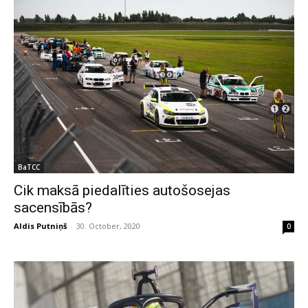
BaTCC
Cik maksā piedalīties autošosejas
sacensībās?
Aldis Putniņš
-
30. October, 2020
0