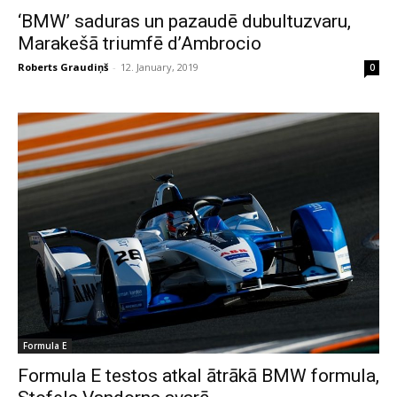
‘BMW’ saduras un pazaudē dubultuzvaru,
Marakešā triumfē d’Ambrocio
Roberts Graudiņš
-
12. January, 2019
0
Formula E
Formula E testos atkal ātrākā BMW formula,