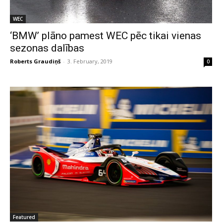
WEC
‘BMW’ plāno pamest WEC pēc tikai vienas
sezonas dalības
Roberts Graudiņš
-
3. February, 2019
0
Featured