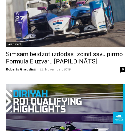
Featured
Simsam beidzot izdodas izcīnīt savu pirmo
Formula E uzvaru [PAPILDINĀTS]
Roberts Graudiņš
-
23. November, 2019
0