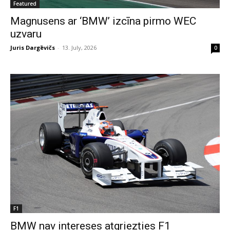
Featured
Magnusens ar ‘BMW’ izcīna pirmo WEC
uzvaru
Juris Dargēvičs
-
13. July, 2026
0
F1
BMW nav intereses atgriezties F1