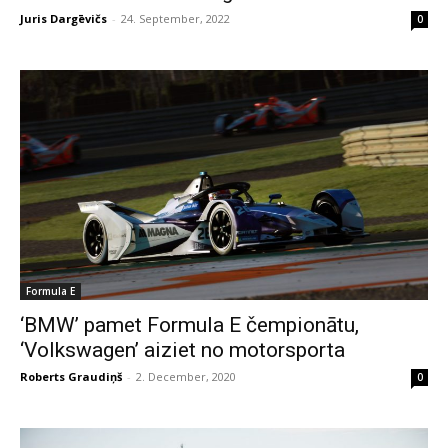
Juris Dargēvičs
-
24. September, 2022
0
Formula E
‘BMW’ pamet Formula E čempionātu,
‘Volkswagen’ aiziet no motorsporta
Roberts Graudiņš
-
2. December, 2020
0