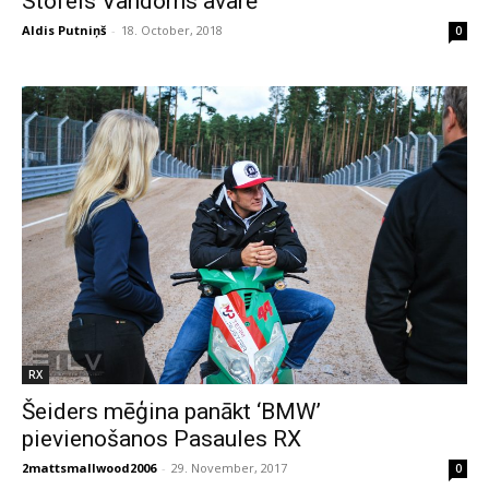
Stofels Vandorns avarē
Aldis Putniņš
-
18. October, 2018
0
RX
Šeiders mēģina panākt ‘BMW’
pievienošanos Pasaules RX
2mattsmallwood2006
-
29. November, 2017
0