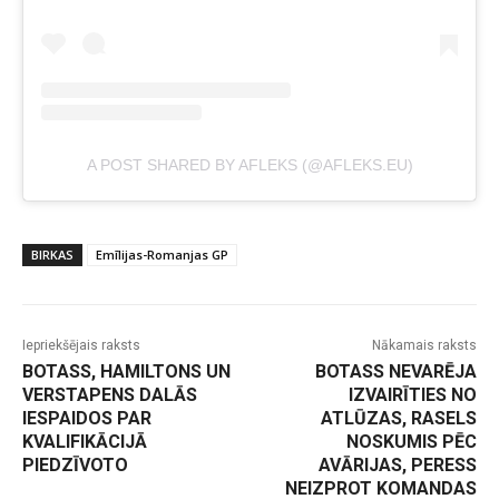
A POST SHARED BY AFLEKS (@AFLEKS.EU)
BIRKAS
Emīlijas-Romanjas GP
Iepriekšējais raksts
Nākamais raksts
BOTASS, HAMILTONS UN
BOTASS NEVARĒJA
VERSTAPENS DALĀS
IZVAIRĪTIES NO
IESPAIDOS PAR
ATLŪZAS, RASELS
KVALIFIKĀCIJĀ
NOSKUMIS PĒC
PIEDZĪVOTO
AVĀRIJAS, PERESS
NEIZPROT KOMANDAS