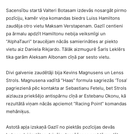
Sacensību startā Valteri Botasam izdevās nosargāt pirmo
pozīciju, kamēr viņa komandas biedrs Luiss Hamiltons
zaudēja otro vietu Maksam Verstapenam. Gazlī centieni
pa ārmalu apdzīt Hamiltonu nebija veiksmīgi un
“AlphaTauri” braucējam nācās samierināties ar piekto
vietu aiz Daniela Rikjardo. Tālāk aizmugurē Šarls Leklērs
tika garām Aleksam Albonam cīņā par sesto vietu.
Divi galvenie zaudētāji bija Kevins Magnusens un Lenss
Strols. Magnusena vadītā “Haas” formula sagriezās ‘Tosa’
pagriezienā pēc kontakta ar Sebastianu Fetelu, bet Strols
aizlauza priekšējo antispārnu cīņā ar Estebanu Okonu, kā
rezultātā viņam nācās apciemot “Racing Point” komandas
mehāniķus.
Astotā apļa izskaņā Gazlī no piektās pozīcijas devās