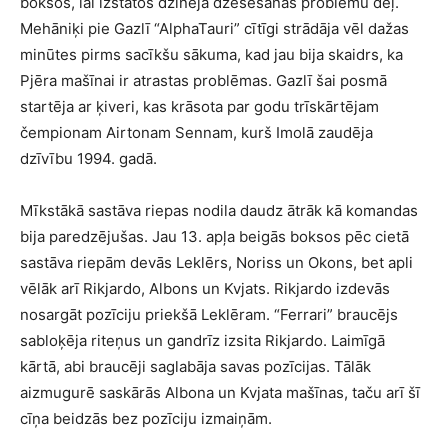
boksos, lai izstātos dzinēja dzesēšanas problēmu dēļ.
Mehāniķi pie Gazlī “AlphaTauri” cītīgi strādāja vēl dažas
minūtes pirms sacīkšu sākuma, kad jau bija skaidrs, ka
Pjēra mašīnai ir atrastas problēmas. Gazlī šai posmā
startēja ar ķiveri, kas krāsota par godu trīskārtējam
čempionam Airtonam Sennam, kurš Imolā zaudēja
dzīvību 1994. gadā.
Mīkstākā sastāva riepas nodila daudz ātrāk kā komandas
bija paredzējušas. Jau 13. apļa beigās boksos pēc cietā
sastāva riepām devās Leklērs, Noriss un Okons, bet apli
vēlāk arī Rikjardo, Albons un Kvjats. Rikjardo izdevās
nosargāt pozīciju priekšā Leklēram. “Ferrari” braucējs
sabloķēja riteņus un gandrīz izsita Rikjardo. Laimīgā
kārtā, abi braucēji saglabāja savas pozīcijas. Tālāk
aizmugurē saskārās Albona un Kvjata mašīnas, taču arī šī
cīņa beidzās bez pozīciju izmaiņām.