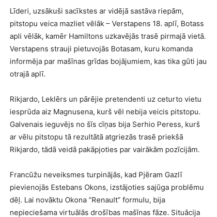
Līderi, uzsākuši sacīkstes ar vidējā sastāva riepām,
pitstopu veica mazliet vēlāk – Verstapens 18. aplī, Botass
apli vēlāk, kamēr Hamiltons uzkavējās trasē pirmajā vietā.
Verstapens strauji pietuvojās Botasam, kuru komanda
informēja par mašīnas grīdas bojājumiem, kas tika gūti jau
otrajā aplī.
Rikjardo, Leklērs un pārējie pretendenti uz ceturto vietu
iesprūda aiz Magnusena, kurš vēl nebija veicis pitstopu.
Galvenais ieguvējs no šīs cīņas bija Serhio Peress, kurš
ar vēlu pitstopu tā rezultātā atgriezās trasē priekšā
Rikjardo, tādā veidā pakāpjoties par vairākām pozīcijām.
Francūžu neveiksmes turpinājās, kad Pjēram Gazlī
pievienojās Estebans Okons, izstājoties sajūga problēmu
dēļ. Lai novāktu Okona “Renault” formulu, bija
nepieciešama virtuālās drošības mašīnas fāze. Situācija