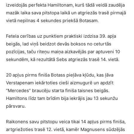
izveidojās perfekta Hamiltonam, kurš tādā veidā zaudēja
mazāk laika sava pitstopa laikā un atgriezās trasē pirmajā
vietā nepilnas 4 sekundes priekšā Botasam.
Fetela cerības uz punktiem praktiski izdzisa 39. apļa
beigās, lad viņš beidzot devās boksos no ceturtās
pozīcijas, taču riteņu maiņa aizkavējās par aptuveni 10
sekundēm, kā rezultātā Sebs atgriezās trasē 14. vietā.
20 apļus pirms finiša Botass pieļāva kļūdu, kas ļāva
Verstapenam iekārtoties cieši aizmugurē un apdzīt
“Mercedes” braucēju starta finiša taisnes beigās.
Hamiltons līdz tam brīdim bija iekrājis jau 13 sekunžu
pārsvaru.
Raikonens savu pitstopu veica tikai 14 apļus pirms finiša,
artgriežoties trasē 12. vietā, kamēr Magnusens sūdzējās