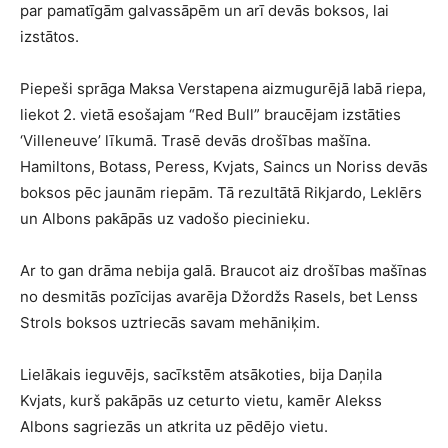
par pamatīgām galvassāpēm un arī devās boksos, lai
izstātos.
Piepeši sprāga Maksa Verstapena aizmugurējā labā riepa,
liekot 2. vietā esošajam “Red Bull” braucējam izstāties
‘Villeneuve’ līkumā. Trasē devās drošības mašīna.
Hamiltons, Botass, Peress, Kvjats, Saincs un Noriss devās
boksos pēc jaunām riepām. Tā rezultātā Rikjardo, Leklērs
un Albons pakāpās uz vadošo piecinieku.
Ar to gan drāma nebija galā. Braucot aiz drošības mašīnas
no desmitās pozīcijas avarēja Džordžs Rasels, bet Lenss
Strols boksos uztriecās savam mehāniķim.
Lielākais ieguvējs, sacīkstēm atsākoties, bija Daņila
Kvjats, kurš pakāpās uz ceturto vietu, kamēr Alekss
Albons sagriezās un atkrita uz pēdējo vietu.