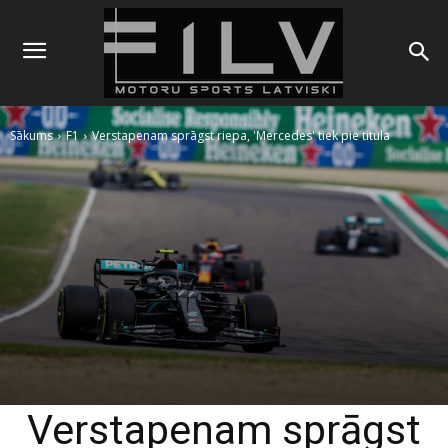
Sākums
F1
Verstapenam sprāgst riepa, 'Mercedes' tiek pie titula
Verstapenam sprāgst