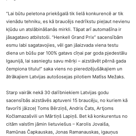
“Lai būtu peletona priekšgalā tik lielā konkurencē ar tik
vienādu tehniku, es kā braucējs nedrīkstu pieļaut nevienu
kļūdu un atslābināšanās mirkli. Tāpat arī automašīna ir
jāsagatavo atbilstoši. “Henkell Grand Prix” sacensībām
esmu labi sagatavojies, vēl gan jāaizvada viena testu
diena un būšu par 100% gatavs cīņai par goda pjedestālu
Igaunijā, lai sasniegtu savu mērķi – aizstāvēt pērnā gada
čempiona titulu!” saka viens no pieredzējušākajiem un
ātrākajiem Latvijas autošosejas pilotiem Matīss Mežaks.
Starp vairāk nekā 30 dalībniekiem Latvijas godu
sacensībās aizstāvēs aptuveni 15 braucēju, no kuriem kā
favorīti jāizceļ Toms Bērziņš, Andris Čats, Artjoms
Kočlamazašvili un Mārtiņš Lapiņš. Bet kā konkurentus no
citām valstīm jāmin lietuviešus – Karolis Jovaiša,
Ramūnas Čapkauskas, Jonas Ramanauskas, igauņus