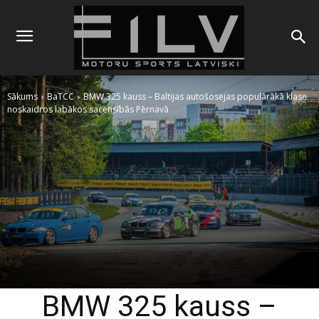
Sākums
BaTCC
BMW 325 kauss – Baltijas autošosejas populārākā klase
noskaidros labākos sacensībās Pērnavā
BMW 325 kauss –