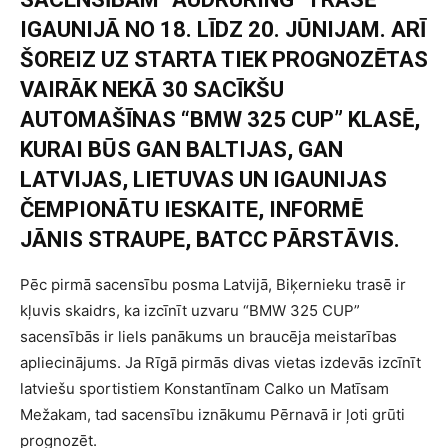
IGAUNIJĀ NO 18. LĪDZ 20. JŪNIJAM. ARĪ
ŠOREIZ UZ STARTA TIEK PROGNOZĒTAS
VAIRĀK NEKĀ 30 SACĪKŠU
AUTOMAŠĪNAS “BMW 325 CUP” KLASĒ,
KURAI BŪS GAN BALTIJAS, GAN
LATVIJAS, LIETUVAS UN IGAUNIJAS
ČEMPIONĀTU IESKAITE, INFORMĒ
JĀNIS STRAUPE, BATCC PĀRSTĀVIS.
Pēc pirmā sacensību posma Latvijā, Biķernieku trasē ir
kļuvis skaidrs, ka izcīnīt uzvaru “BMW 325 CUP”
sacensībās ir liels panākums un braucēja meistarības
apliecinājums. Ja Rīgā pirmās divas vietas izdevās izcīnīt
latviešu sportistiem Konstantīnam Calko un Matīsam
Mežakam, tad sacensību iznākumu Pērnavā ir ļoti grūti
prognozēt.