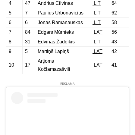
4
47
Andrius Cilvinas
LIT
64
5
7
Paulius Urbonavicius
LIT
62
6
6
Jonas Ramanauskas
LIT
58
7
84
Edgars Mūrnieks
LAT
56
8
31
Edvinas Žadeikis
LIT
43
9
5
Mārtiņš Lapiņš
LAT
42
Artjoms
10
17
LAT
41
Kočlamazašvili
REKLĀMA