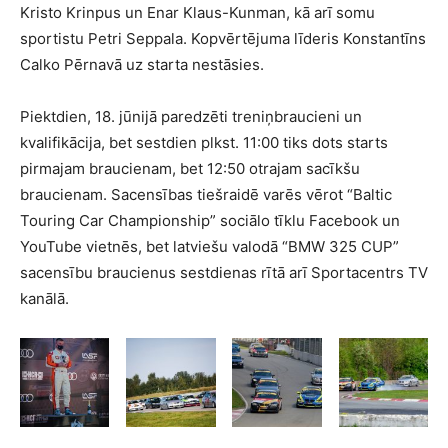
Kristo Krinpus un Enar Klaus-Kunman, kā arī somu
sportistu Petri Seppala. Kopvērtējuma līderis Konstantīns
Calko Pērnavā uz starta nestāsies.
Piektdien, 18. jūnijā paredzēti treniņbraucieni un
kvalifikācija, bet sestdien plkst. 11:00 tiks dots starts
pirmajam braucienam, bet 12:50 otrajam sacīkšu
braucienam. Sacensības tiešraidē varēs vērot “Baltic
Touring Car Championship” sociālo tīklu Facebook un
YouTube vietnēs, bet latviešu valodā “BMW 325 CUP”
sacensību braucienus sestdienas rītā arī Sportacentrs TV
kanālā.