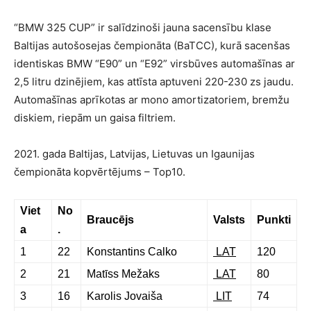
“BMW 325 CUP” ir salīdzinoši jauna sacensību klase
Baltijas autošosejas čempionāta (BaTCC), kurā sacenšas
identiskas BMW “E90” un “E92” virsbūves automašīnas ar
2,5 litru dzinējiem, kas attīsta aptuveni 220-230 zs jaudu.
Automašīnas aprīkotas ar mono amortizatoriem, bremžu
diskiem, riepām un gaisa filtriem.
2021. gada Baltijas, Latvijas, Lietuvas un Igaunijas
čempionāta kopvērtējums – Top10.
Viet
No
Braucējs
Valsts
Punkti
a
.
1
22
Konstantins Calko
LAT
120
2
21
Matīss Mežaks
LAT
80
3
16
Karolis Jovaiša
LIT
74