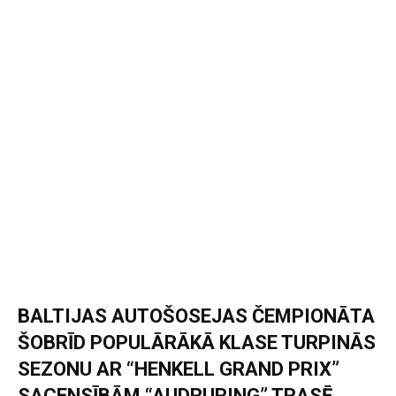
BALTIJAS AUTOŠOSEJAS ČEMPIONĀTA
ŠOBRĪD POPULĀRĀKĀ KLASE TURPINĀS
SEZONU AR “HENKELL GRAND PRIX”
SACENSĪBĀM “AUDRURING” TRASĒ