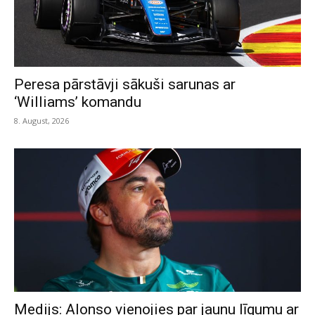
Peresa pārstāvji sākuši sarunas ar
‘Williams’ komandu
8. August, 2026
Medijs: Alonso vienojies par jaunu līgumu ar