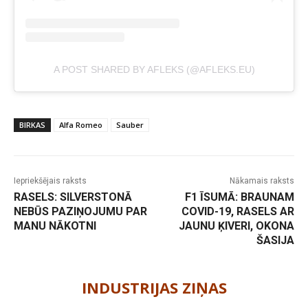
A POST SHARED BY AFLEKS (@AFLEKS.EU)
BIRKAS
Alfa Romeo
Sauber
Iepriekšējais raksts
Nākamais raksts
RASELS: SILVERSTONĀ
F1 ĪSUMĀ: BRAUNAM
NEBŪS PAZIŅOJUMU PAR
COVID-19, RASELS AR
MANU NĀKOTNI
JAUNU ĶIVERI, OKONA
ŠASIJA
-
INDUSTRIJAS ZIŅAS