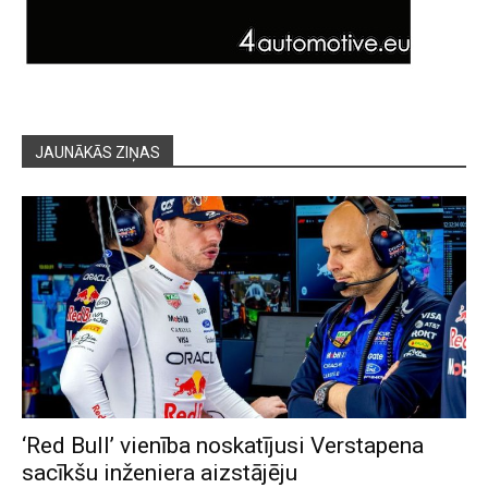
JAUNĀKĀS ZIŅAS
‘Red Bull’ vienība noskatījusi Verstapena
sacīkšu inženiera aizstājēju