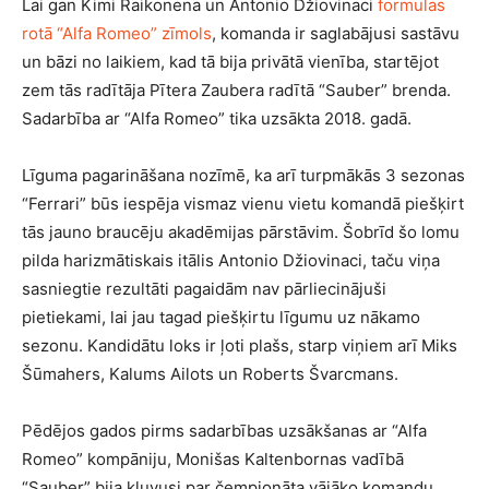
Lai gan Kimi Raikonena un Antonio Džiovinaci
formulas
rotā “Alfa Romeo” zīmols
, komanda ir saglabājusi sastāvu
un bāzi no laikiem, kad tā bija privātā vienība, startējot
zem tās radītāja Pītera Zaubera radītā “Sauber” brenda.
Sadarbība ar “Alfa Romeo” tika uzsākta 2018. gadā.
Līguma pagarināšana nozīmē, ka arī turpmākās 3 sezonas
“Ferrari” būs iespēja vismaz vienu vietu komandā piešķirt
tās jauno braucēju akadēmijas pārstāvim. Šobrīd šo lomu
pilda harizmātiskais itālis Antonio Džiovinaci, taču viņa
sasniegtie rezultāti pagaidām nav pārliecinājuši
pietiekami, lai jau tagad piešķirtu līgumu uz nākamo
sezonu. Kandidātu loks ir ļoti plašs, starp viņiem arī Miks
Šūmahers, Kalums Ailots un Roberts Švarcmans.
Pēdējos gados pirms sadarbības uzsākšanas ar “Alfa
Romeo” kompāniju, Monišas Kaltenbornas vadībā
“Sauber” bija kļuvusi par čempionāta vājāko komandu,