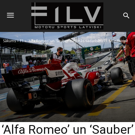
Sākums
F1
'Alfa Romeo' un 'Sauber' turpinās sadarbību F1 arī nākotnē
‘Alfa Romeo’ un ‘Sauber’