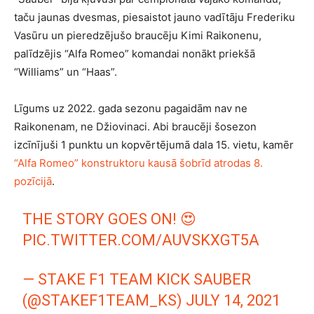
taču jaunas dvesmas, piesaistot jauno vadītāju Frederiku
Vasūru un pieredzējušo braucēju Kimi Raikonenu,
palīdzējis “Alfa Romeo” komandai nonākt priekšā
“Williams” un “Haas”.
Līgums uz 2022. gada sezonu pagaidām nav ne
Raikonenam, ne Džiovinaci. Abi braucēji šosezon
izcīnījuši 1 punktu un kopvērtējumā dala 15. vietu, kamēr
“Alfa Romeo” konstruktoru kausā šobrīd atrodas 8.
pozīcijā
.
THE STORY GOES ON! 😍
PIC.TWITTER.COM/AUVSKXGT5A
— STAKE F1 TEAM KICK SAUBER
(@STAKEF1TEAM_KS)
JULY 14, 2021