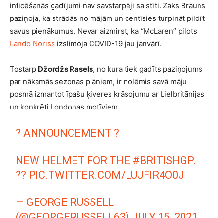
inficēšanās gadījumi nav savstarpēji saistīti. Zaks Brauns
paziņoja, ka strādās no mājām un centīsies turpināt pildīt
savus pienākumus. Nevar aizmirst, ka “McLaren” pilots
Lando Noriss
izslimoja COVID-19 jau janvārī.
Tostarp
Džordžs Rasels
, no kura tiek gadīts paziņojums
par nākamās sezonas plāniem, ir nolēmis savā māju
posmā izmantot īpašu ķiveres krāsojumu ar Lielbritānijas
un konkrēti Londonas motīviem.
? ANNOUNCEMENT ?
NEW HELMET FOR THE
#BRITISHGP
.
??
PIC.TWITTER.COM/LUJFIR4O0J
— GEORGE RUSSELL
(@GEORGERUSSELL63)
JULY 15, 2021