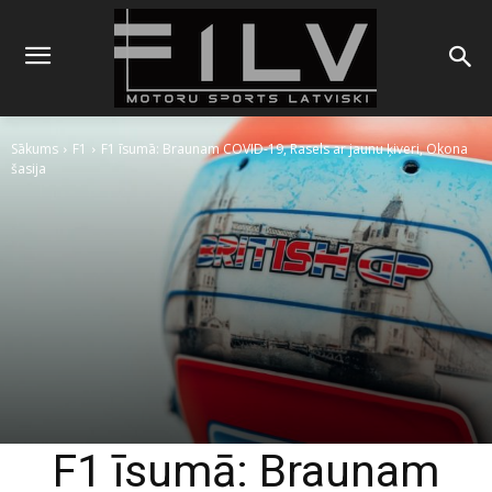
Sākums
F1
F1 īsumā: Braunam COVID-19, Rasels ar jaunu ķiveri, Okona
šasija
F1 īsumā: Braunam