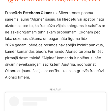
Francūzis
Estebans Okons
uz Silverstonas posmu
saņems jaunu “Alpine” šasiju, lai kliedētu vai apstiprinātu
aizdomas par to, ka francūža vājais sniegums ir saistīts ar
neizskaidrojamām tehniskām problēmām. Okonam pēc
laba sezonas sākuma un pagarināta līguma līdz
2024.gadam, pēdējos posmos nav spējis izcīnīt punktus,
kamēr komandas biedrs Fernando Alonso turpina finišēt
pirmajā desmitniekā. “Alpine” komanda ir nolēmusi pēc
divām neveiksmīgām sacīkstēm Austrijā, nodrošināt
Okonu ar jaunu šasiju, ar cerību, ka tas atgriezīs francūzi
Alonso līmenī.
REKLĀMA