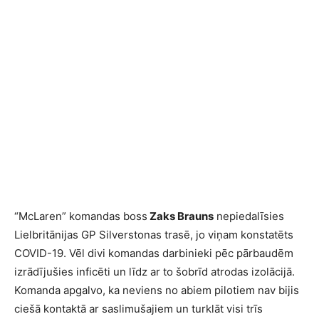
“McLaren” komandas boss
Zaks Brauns
nepiedalīsies
Lielbritānijas GP Silverstonas trasē, jo viņam konstatēts
COVID-19. Vēl divi komandas darbinieki pēc pārbaudēm
izrādījušies inficēti un līdz ar to šobrīd atrodas izolācijā.
Komanda apgalvo, ka neviens no abiem pilotiem nav bijis
ciešā kontaktā ar saslimušajiem un turklāt visi trīs