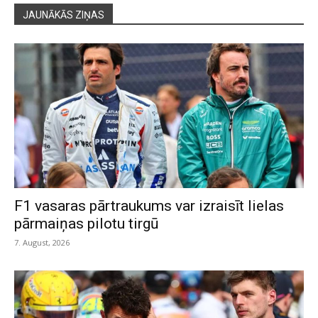
JAUNĀKĀS ZIŅAS
F1 vasaras pārtraukums var izraisīt lielas
pārmaiņas pilotu tirgū
7. August, 2026