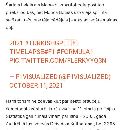
Šarlam Leklēram Monako izmantot pole position
priekšrocības, bet Moncā Botass uzvarēja sprinta
sacīksti, taču startēja pēdējais jaudas agregāta maiņas
dēļ.
2021
#TURKISHGP
🇹🇷
TIMELAPSE
#F1
#FORMULA1
PIC.TWITTER.COM/FLERKYYQ3N
— F1VISUALIZED (@F1VISUALIZED)
OCTOBER 11, 2021
Hamiltonam neizdevās kļūt par sesto braucēju
čempionāta vēsturē, kurš uzvar no 11. starta pozīcijas.
Statistika gan runāja viņam par labu – 2003. gadā
Austrālijā tas izdevās Deividam Kulthardam, bet 3395