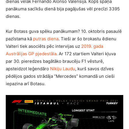
dienas vēlāk Fernando Alonso Valensijā. Kopš spāņa
panākuma sacīkšu dienā bija pagājušas vēl precīzi 3395
dienas.
Kur Botass guva spēku panākumam? 10. oktobris pasaulē
pazīstama kā
putras diena
. Tieši ar šo brokastu ēdienu
Valteri tiek asociēts pēc intervijas uz
2019. gada
Austrālijas GP pjedestāla
. Ar 172 startiem Valteri kļuva
par 30. pieredzes bagātāko braucēju F1 vēsturē,
apsteidzot leģendāro
Nikiju Laudu
, kurš savos dzīves
pēdējos gados strādāja “Mercedes” komandā un cieši
iepazina arī Botasu.