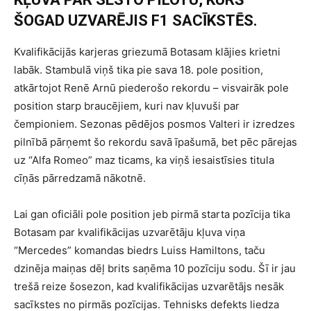
ŠOGAD UZVARĒJIS F1 SACĪKSTĒS.
Kvalifikācijās karjeras griezumā Botasam klājies krietni
labāk. Stambulā viņš tika pie sava 18. pole position,
atkārtojot Renē Arnū piederošo rekordu – visvairāk pole
position starp braucējiem, kuri nav kļuvuši par
čempioniem. Sezonas pēdējos posmos Valteri ir izredzes
pilnībā pārņemt šo rekordu savā īpašumā, bet pēc pārejas
uz “Alfa Romeo” maz ticams, ka viņš iesaistīsies titula
cīņās pārredzamā nākotnē.
Lai gan oficiāli pole position jeb pirmā starta pozīcija tika
Botasam par kvalifikācijas uzvarētāju kļuva viņa
“Mercedes” komandas biedrs Luiss Hamiltons, taču
dzinēja maiņas dēļ brits saņēma 10 pozīciju sodu. Šī ir jau
trešā reize šosezon, kad kvalifikācijas uzvarētājs nesāk
sacīkstes no pirmās pozīcijas. Tehnisks defekts liedza