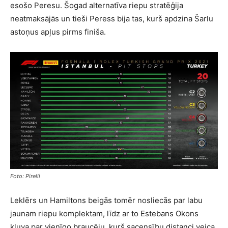
esošo Peresu. Šogad alternatīva riepu stratēģija
neatmaksājās un tieši Peress bija tas, kurš apdzina Šarlu
astoņus apļus pirms finiša.
Foto: Pirelli
Leklērs un Hamiltons beigās tomēr nosliecās par labu
jaunam riepu komplektam, līdz ar to Estebans Okons
kļuva par vienīgo braucēju, kurš sacensību distanci veica