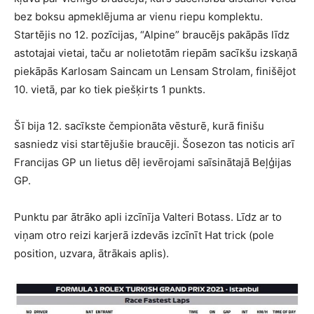
bez boksu apmeklējuma ar vienu riepu komplektu.
Startējis no 12. pozīcijas, “Alpine” braucējs pakāpās līdz
astotajai vietai, taču ar nolietotām riepām sacīkšu izskaņā
piekāpās Karlosam Saincam un Lensam Strolam, finišējot
10. vietā, par ko tiek piešķirts 1 punkts.
Šī bija 12. sacīkste čempionāta vēsturē, kurā finišu
sasniedz visi startējušie braucēji. Šosezon tas noticis arī
Francijas GP un lietus dēļ ievērojami saīsinātajā Beļģijas
GP.
Punktu par ātrāko apli izcīnīja Valteri Botass. Līdz ar to
viņam otro reizi karjerā izdevās izcīnīt Hat trick (pole
position, uzvara, ātrākais aplis).