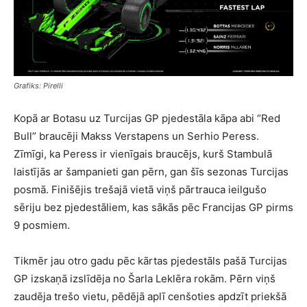
Grafiks: Pirelli
Kopā ar Botasu uz Turcijas GP pjedestāla kāpa abi “Red
Bull” braucēji Makss Verstapens un Serhio Peress.
Zīmīgi, ka Peress ir vienīgais braucējs, kurš Stambulā
laistījās ar šampanieti gan pērn, gan šīs sezonas Turcijas
posmā. Finišējis trešajā vietā viņš pārtrauca ieilgušo
sēriju bez pjedestāliem, kas sākās pēc Francijas GP pirms
9 posmiem.
Tikmēr jau otro gadu pēc kārtas pjedestāls pašā Turcijas
GP izskaņā izslīdēja no Šarla Leklēra rokām. Pērn viņš
zaudēja trešo vietu, pēdējā aplī cenšoties apdzīt priekšā