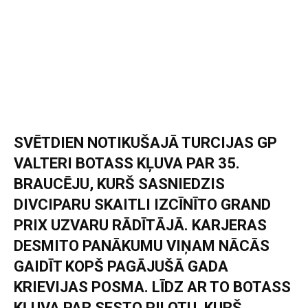
SVĒTDIEN NOTIKUŠAJĀ TURCIJAS GP
VALTERI BOTASS KĻUVA PAR 35.
BRAUCĒJU, KURŠ SASNIEDZIS
DIVCIPARU SKAITLI IZCĪNĪTO GRAND
PRIX UZVARU RĀDĪTĀJĀ. KARJERAS
DESMITO PANĀKUMU VIŅAM NĀCĀS
GAIDĪT KOPŠ PAGĀJUŠĀ GADA
KRIEVIJAS POSMA. LĪDZ AR TO BOTASS
KĻUVA PAR SESTO PILOTU, KURŠ