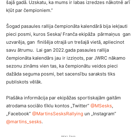
šajā gadā. Uzskatu, ka mums ir labas izredzes nākotnē arī
kļūt par čempioniem.”
Šogad pasaules rallija čempionāta kalendārā bija iekļauti
pieci posmi, kuros Seska/ Franča ekipāža
pārmaiņus
gan
uzvarēja, gan
finišēja otrajā un trešajā vietā, apliecinot
savu ātrumu.
Lai gan 2022.gada pasaules rallija
čempionāta kalendārs jau ir izziņots, par JWRC nākamo
sezonu zināms vien tas, ka čempionātu veidos pieci
dažāda seguma posmi, bet sacensību saraksts tiks
publiskots vēlāk.
Plašāka informācija par ekipāžas sportiskajām gaitām
atrodama sociālo tīklu kontos „Twitter”
@MSesks
,
„Facebook”
@MartinsSesksRallying
un „Instagram”
@martins_sesks
.
REKLĀMA