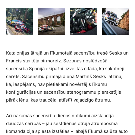
Katalonijas ātrajā un līkumotajā sacensību tresē Sesks un
Francis startēja pirmoreiz. Sezonas noslēdzošā
sacensība Spānijā ekipāžai
izvērtās citāda, kā sākotnēji
cerēts. Sacensību pirmajā dienā Mārtiņš Sesks
atzina,
ka, iespējams, nav pietiekami novērtējis līkumu
konfigurācijas un sacensību stenogrammu pierakstījis
pārāk lēnu, kas traucēja
attīstīt vajadzīgo ātrumu.
Arī nākamās sacensību dienas notikumi aizslaucīja
daudzas cerības – jau sestdienas otrajā ātrumposmā
komanda bija spiesta izstāties – labajā līkumā salūza auto