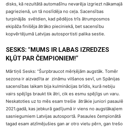
disks, kā rezultātā automašīnu nevarēja izgriezt nākamajā
pagriezienā, un tā noslīdēja no ceļa. Sacensības
turpinājās
svētdien, kad pēdējos trīs ātrumposmos
ekipāža finišēja ātrāko pieciniekā, bet sacensību
kopvērtējumā Latvijas autosportisti palika sestie.
SESKS: “MUMS IR LABAS IZREDZES
KĻŪT PAR ČEMPIONIEM!”
Mārtiņš Sesks: “Šurpbraucot mērķējām augstāk. Tomēr
sezona ir aizvadīta ar
zināmu vilšanos sevī, un Spānijas
sacensības laikam bija kulminācijas brīdis, kurā nebiju
vairs spējīgs braukt tik ātri, cik es esmu spējīgs un varu.
Neskatoties uz to mēs esam trešie
ātrākie juniori pasaulē
2021.gadā, kas jebkurā gadījumā ir viens no augstākajiem
sasniegumiem Latvijas autosportā. Pasaules čempionātā
tagad esam atzīmējušies gan ar otro vietu pērn, gan trešo