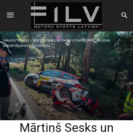
Sākums
Rallijs
Mārtiņš Sesks un Renārs Francis JWRC sezonas
kopvērtējumā izcīna bronzu
Mārtiņš Sesks un