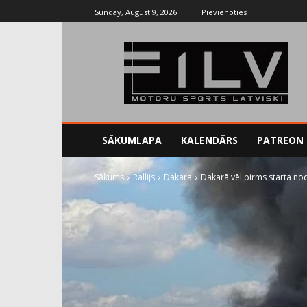
Sunday, August 9, 2026
Pievienoties
SĀKUMLAPA
KALENDĀRS
PATREON
Sākums
Rallijs
Dakara
Dakarā vēl pirms starta no