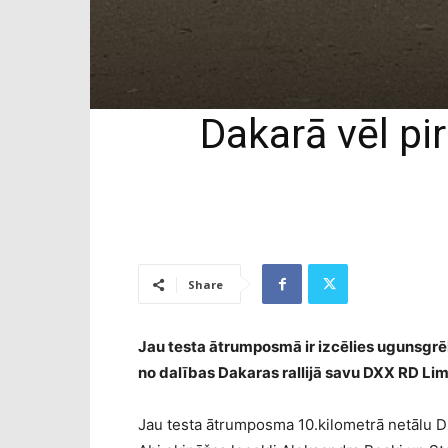
Dakarā vēl pi
Share
Jau testa ātrumposmā ir izcēlies ugunsgrēk
no dalības Dakaras rallijā savu DXX RD Lim
Jau testa ātrumposma 10.kilometrā netālu Dž