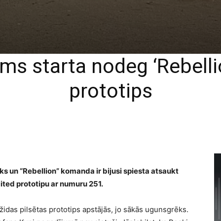
rms starta nodeg ‘Rebel
prototips
s un “Rebellion” komanda ir bijusi spiesta atsaukt
ited prototipu ar numuru 251.
idas pilsētas prototips apstājās, jo sākās ugunsgrēks.