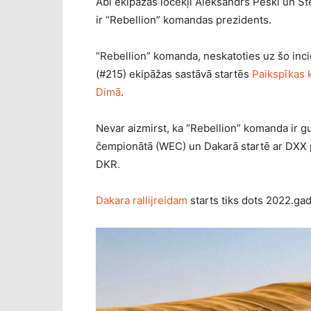
Abi ekipāžas locekļi Aleksandrs Peski un St
ir “Rebellion” komandas prezidents.
“Rebellion” komanda, neskatoties uz šo incid
(#215) ekipāžas sastāvā startēs
Paikspīkas 
Dimā
.
Nevar aizmirst, ka “Rebellion” komanda ir g
čempionātā (WEC) un Dakarā startē ar DXX 
DKR.
Dakara rallijreidam
starts tiks dots 2022.gada