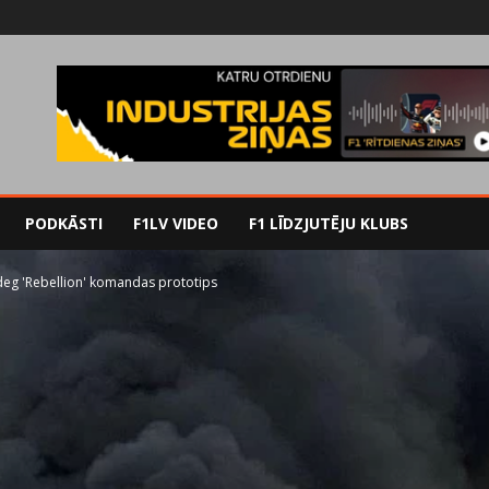
PODKĀSTI
F1LV VIDEO
F1 LĪDZJUTĒJU KLUBS
deg 'Rebellion' komandas prototips