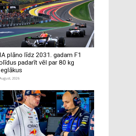
IA plāno līdz 2031. gadam F1
olīdus padarīt vēl par 80 kg
ieglākus
 August, 2026