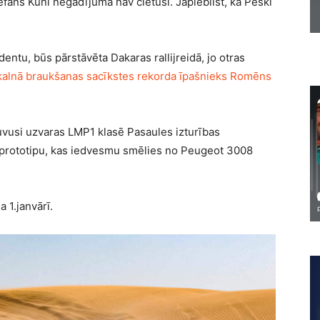
efans Kuni negadījumā nav cietuši. Jāpiebilst, ka Peski
entu, būs pārstāvēta Dakaras rallijreidā, jo otras
kalnā braukšanas sacīkstes rekorda īpašnieks Romēns
uvusi uzvaras LMP1 klasē Pasaules izturības
prototipu, kas iedvesmu smēlies no Peugeot 3008
 1.janvārī.