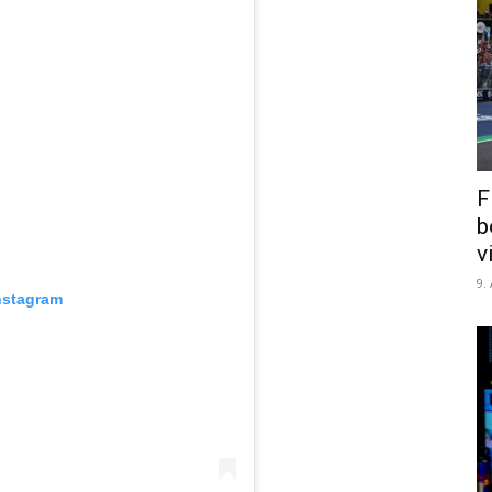
F
b
v
9.
nstagram