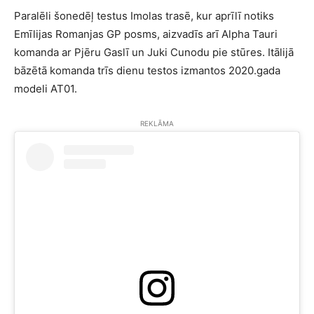
Paralēli šonedēļ testus Imolas trasē, kur aprīlī notiks
Emīlijas Romanjas GP posms, aizvadīs arī Alpha Tauri
komanda ar Pjēru Gaslī un Juki Cunodu pie stūres. Itālijā
bāzētā komanda trīs dienu testos izmantos 2020.gada
modeli AT01.
REKLĀMA