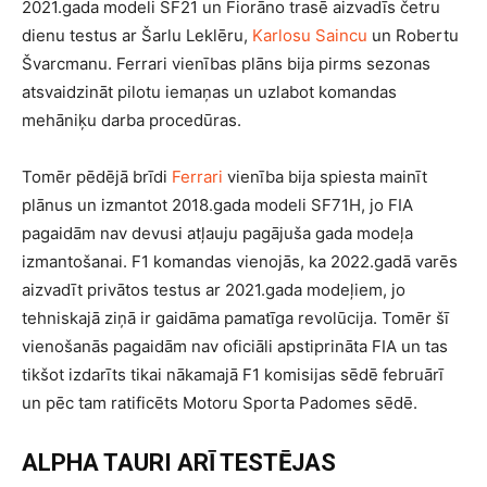
2021.gada modeli SF21 un Fiorāno trasē aizvadīs četru
dienu testus ar Šarlu Leklēru,
Karlosu Saincu
un Robertu
Švarcmanu. Ferrari vienības plāns bija pirms sezonas
atsvaidzināt pilotu iemaņas un uzlabot komandas
mehāniķu darba procedūras.
Tomēr pēdējā brīdi
Ferrari
vienība bija spiesta mainīt
plānus un izmantot 2018.gada modeli SF71H, jo FIA
pagaidām nav devusi atļauju pagājuša gada modeļa
izmantošanai. F1 komandas vienojās, ka 2022.gadā varēs
aizvadīt privātos testus ar 2021.gada modeļiem, jo
tehniskajā ziņā ir gaidāma pamatīga revolūcija. Tomēr šī
vienošanās pagaidām nav oficiāli apstiprināta FIA un tas
tikšot izdarīts tikai nākamajā F1 komisijas sēdē februārī
un pēc tam ratificēts Motoru Sporta Padomes sēdē.
ALPHA TAURI ARĪ TESTĒJAS