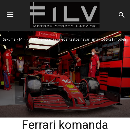
Sākums
F1
Ferrari komanda šonedēļ testos nevar izmantot SF21 modeli
Ferrari komanda