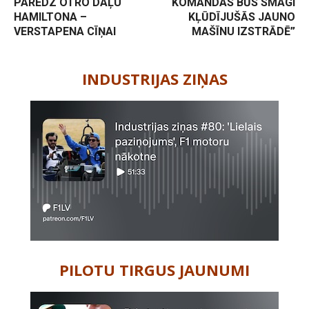
PAREDZ OTRO DAĻU
KOMANDAS BŪS SMAGI
HAMILTONA –
KĻŪDĪJUŠĀS JAUNO
VERSTAPENA CĪŅAI
MAŠĪNU IZSTRĀDĒ”
-
INDUSTRIJAS ZIŅAS
PILOTU TIRGUS JAUNUMI