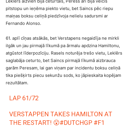
Leklērs aizvien bija ceturtais, Peress arī bija veicis
pitstopu un ieņēma piekto vietu, bet Saincs pēc riepu
maiņas boksu celiņā piedzīvoja nelielu sadursmi ar
Fernando Alonso.
61. aplī cīņas atsākās, bet Verstapens negaidīja ne mirkli
ilgāk un jau pirmajā līkumā pa ārmalu apdzina Hamiltonu,
atgūstot līderpozīciju. Rasels noturēja trešo vietu, Leklērs
saglabāja ceturto, bet Saincs pirmajā līkumā aizbrauca
garām Peresam, lai gan viņam par incidentu boksu celiņā
tika piešķirts piecu sekunžu sods, ko jāpieskaita kopējam
rezultātam.
LAP 61/72
VERSTAPPEN TAKES HAMILTON AT
THE RESTART! 😮
#DUTCHGP
#F1