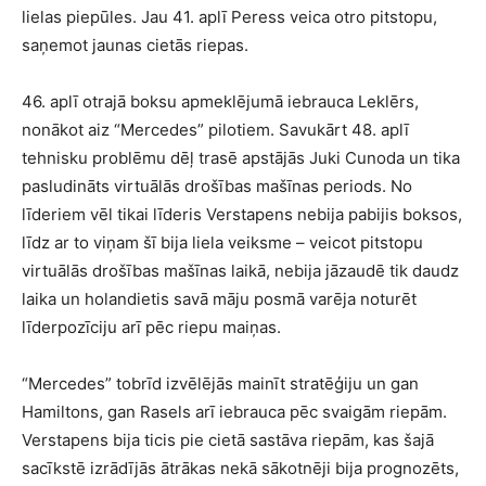
lielas piepūles. Jau 41. aplī Peress veica otro pitstopu,
saņemot jaunas cietās riepas.
46. aplī otrajā boksu apmeklējumā iebrauca Leklērs,
nonākot aiz “Mercedes” pilotiem. Savukārt 48. aplī
tehnisku problēmu dēļ trasē apstājās Juki Cunoda un tika
pasludināts virtuālās drošības mašīnas periods. No
līderiem vēl tikai līderis Verstapens nebija pabijis boksos,
līdz ar to viņam šī bija liela veiksme – veicot pitstopu
virtuālās drošības mašīnas laikā, nebija jāzaudē tik daudz
laika un holandietis savā māju posmā varēja noturēt
līderpozīciju arī pēc riepu maiņas.
“Mercedes” tobrīd izvēlējās mainīt stratēģiju un gan
Hamiltons, gan Rasels arī iebrauca pēc svaigām riepām.
Verstapens bija ticis pie cietā sastāva riepām, kas šajā
sacīkstē izrādījās ātrākas nekā sākotnēji bija prognozēts,