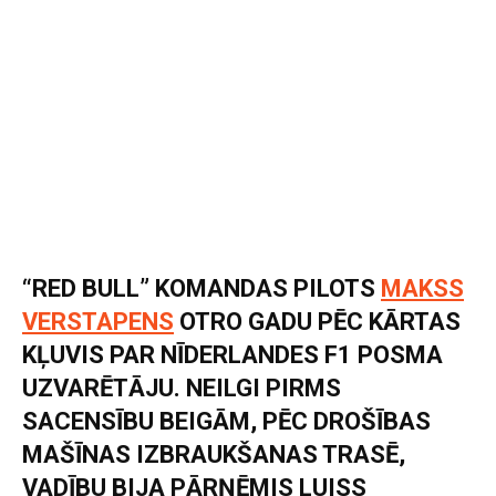
“RED BULL” KOMANDAS PILOTS
MAKSS
VERSTAPENS
OTRO GADU PĒC KĀRTAS
KĻUVIS PAR NĪDERLANDES F1 POSMA
UZVARĒTĀJU. NEILGI PIRMS
SACENSĪBU BEIGĀM, PĒC DROŠĪBAS
MAŠĪNAS IZBRAUKŠANAS TRASĒ,
VADĪBU BIJA PĀRŅĒMIS LUISS