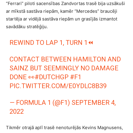
“Ferrari” piloti sacensības Zandvortas trasē bija uzsākuši
ar mīkstā sastāva riepām, kamēr “Mercedes” braucēji
startēja ar vidējā sastāva riepām un grasījās izmantot
savādāku stratēģiju.
REWIND TO LAP 1, TURN 1⏪
CONTACT BETWEEN HAMILTON AND
SAINZ BUT SEEMINGLY NO DAMAGE
DONE 👀
#DUTCHGP
#F1
PIC.TWITTER.COM/E0YDLC8B39
— FORMULA 1 (@F1)
SEPTEMBER 4,
2022
Tikmēr otrajā aplī trasē nenoturējās Kevins Magnusens,