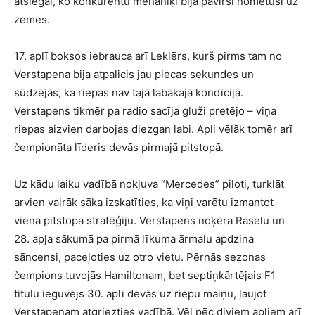
atslēgai, ko konkurentu mehāniķi bija pavirši nometuši uz
zemes.
17. aplī boksos iebrauca arī Leklērs, kurš pirms tam no
Verstapena bija atpalicis jau piecas sekundes un
sūdzējās, ka riepas nav tajā labākajā kondīcijā.
Verstapens tikmēr pa radio sacīja gluži pretējo – viņa
riepas aizvien darbojas diezgan labi. Apli vēlāk tomēr arī
čempionāta līderis devās pirmajā pitstopā.
Uz kādu laiku vadībā nokļuva “Mercedes” piloti, turklāt
arvien vairāk sāka izskatīties, ka viņi varētu izmantot
viena pitstopa stratēģiju. Verstapens noķēra Raselu un
28. apļa sākumā pa pirmā līkuma ārmalu apdzina
sāncensi, paceļoties uz otro vietu. Pērnās sezonas
čempions tuvojās Hamiltonam, bet septiņkārtējais F1
titulu ieguvējs 30. aplī devās uz riepu maiņu, ļaujot
Verstapenam atgriezties vadībā. Vēl pēc diviem apļiem arī