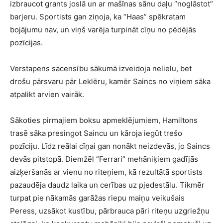
izbraucot grants joslā un ar mašīnas sānu daļu “noglāstot”
barjeru. Sportists gan ziņoja, ka “Haas” spēkratam
bojājumu nav, un viņš varēja turpināt cīņu no pēdējās
pozīcijas.
Verstapens sacensību sākumā izveidoja nelielu, bet
drošu pārsvaru pār Leklēru, kamēr Saincs no viņiem sāka
atpalikt arvien vairāk.
Sākoties pirmajiem boksu apmeklējumiem, Hamiltons
trasē sāka presingot Saincu un kāroja iegūt trešo
pozīciju. Līdz reālai cīņai gan nonākt neizdevās, jo Saincs
devās pitstopā. Diemžēl “Ferrari” mehāniķiem gadījās
aizķeršanās ar vienu no riteņiem, kā rezultātā sportists
pazaudēja daudz laika un cerības uz pjedestālu. Tikmēr
turpat pie nākamās garāžas riepu maiņu veikušais
Peress, uzsākot kustību, pārbrauca pāri riteņu uzgriežņu