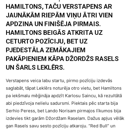
HAMILTONS, TAČU VERSTAPENS AR
JAUNĀKĀM RIEPĀM VIŅU ĀTRI VIEN
APDZINA UN FINIŠĒJA PIRMAIS.
HAMILTONS BEIGĀS ATKRITA UZ
CETURTO POZĪCIJU, BET UZ
PJEDESTĀLA ZEMĀKAJIEM
PAKĀPIENIEM KĀPA DŽORDŽS RASELS
UN ŠARLS LEKLĒRS.
Verstapens veica labu startu, pirmo pozīciju izdevās
saglabāt, tāpat Leklērs noturēja otro vietu, bet Hamiltons
pa iekšmalu mēģināja apdzīt Karlosu Saincu, kā rezultātā
abi piedzīvoja nelielu sadursmi. Piektais pēc starta bija
Serhio Peress, bet Lando Norisam pirmajos līkumos bija
izdevies tikt garām Džordžam Raselam. Dažus apļus vēlāk
gan Rasels savu sesto pozīciju atkaroju. “Red Bull” un