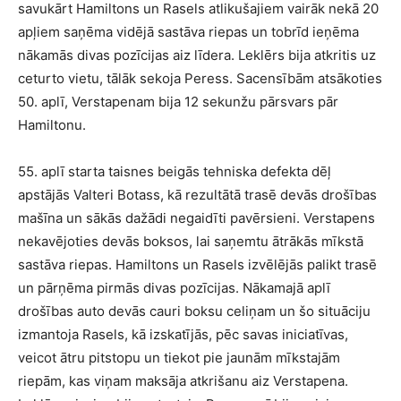
savukārt Hamiltons un Rasels atlikušajiem vairāk nekā 20
apļiem saņēma vidējā sastāva riepas un tobrīd ieņēma
nākamās divas pozīcijas aiz līdera. Leklērs bija atkritis uz
ceturto vietu, tālāk sekoja Peress. Sacensībām atsākoties
50. aplī, Verstapenam bija 12 sekunžu pārsvars pār
Hamiltonu.
55. aplī starta taisnes beigās tehniska defekta dēļ
apstājās Valteri Botass, kā rezultātā trasē devās drošības
mašīna un sākās dažādi negaidīti pavērsieni. Verstapens
nekavējoties devās boksos, lai saņemtu ātrākās mīkstā
sastāva riepas. Hamiltons un Rasels izvēlējās palikt trasē
un pārņēma pirmās divas pozīcijas. Nākamajā aplī
drošības auto devās cauri boksu celiņam un šo situāciju
izmantoja Rasels, kā izskatījās, pēc savas iniciatīvas,
veicot ātru pitstopu un tiekot pie jaunām mīkstajām
riepām, kas viņam maksāja atkrišanu aiz Verstapena.