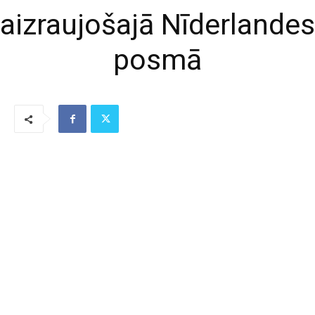
aizraujošajā Nīderlandes
posmā