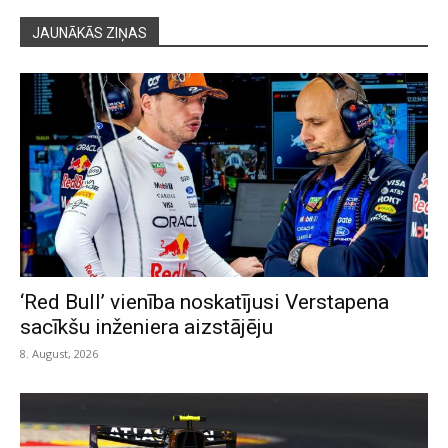
JAUNĀKĀS ZIŅAS
‘Red Bull’ vienība noskatījusi Verstapena
sacīkšu inženiera aizstājēju
8. August, 2026