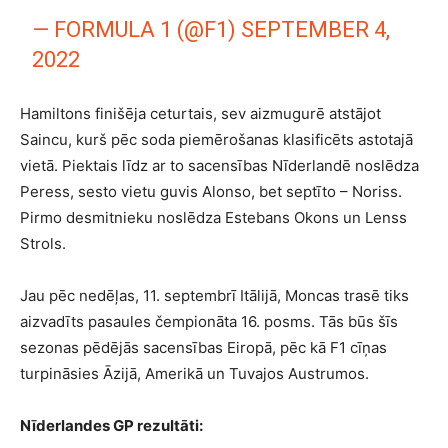
— FORMULA 1 (@F1)
SEPTEMBER 4,
2022
Hamiltons finišēja ceturtais, sev aizmugurē atstājot
Saincu, kurš pēc soda piemērošanas klasificēts astotajā
vietā. Piektais līdz ar to sacensības Nīderlandē noslēdza
Peress, sesto vietu guvis Alonso, bet septīto – Noriss.
Pirmo desmitnieku noslēdza Estebans Okons un Lenss
Strols.
Jau pēc nedēļas, 11. septembrī Itālijā, Moncas trasē tiks
aizvadīts pasaules čempionāta 16. posms. Tās būs šīs
sezonas pēdējās sacensības Eiropā, pēc kā F1 cīņas
turpināsies Āzijā, Amerikā un Tuvajos Austrumos.
Nīderlandes GP rezultāti: