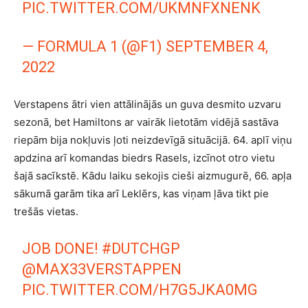
PIC.TWITTER.COM/UKMNFXNENK
— FORMULA 1 (@F1)
SEPTEMBER 4,
2022
Verstapens ātri vien attālinājās un guva desmito uzvaru
sezonā, bet Hamiltons ar vairāk lietotām vidējā sastāva
riepām bija nokļuvis ļoti neizdevīgā situācijā. 64. aplī viņu
apdzina arī komandas biedrs Rasels, izcīnot otro vietu
šajā sacīkstē. Kādu laiku sekojis cieši aizmugurē, 66. apļa
sākumā garām tika arī Leklērs, kas viņam ļāva tikt pie
trešās vietas.
JOB DONE!
#DUTCHGP
@MAX33VERSTAPPEN
PIC.TWITTER.COM/H7G5JKA0MG