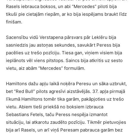
Rasels iebrauca boksos, un abi “Mercedes” piloti bija
tikuši pie cietajām riepām, ar ko bija iespējams braukt līdz
finišam.
Sacensību vidū Verstapena pārsvars pār Leklēru bija
sasniedzis jau astoņas sekundes, savukārt Peress bija
pacēlies uz trešo pozīciju. Tiesa gan, viņiem visiem bija
ieplānots vēl viens pitstops. Saincs bija atkritis uz sesto
vietu, aiz abām “Mercedes” formulām.
Hamiltons dažu apļu laikā noķēra Peresu un sāka uzbrukt,
bet “Red Bull” pilots agresīvi aizstāvējās. 37. apļa pirmajā
līkumā Hamiltons tomēr tika garām, pakāpjoties uz trešo
vietu. Abiem tieši priekšā no boksiem izbrauca
Sebastians Fetels, taču Peress nespēja izmantot
situāciju, lai atkarotu zaudēto pozīciju. Tikmēr pietuvojies
bija arī Rasels, un arī viņš Peresam pabrauca garām bez