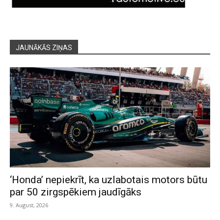
JAUNĀKĀS ZIŅAS
‘Honda’ nepiekrīt, ka uzlabotais motors būtu
par 50 zirgspēkiem jaudīgāks
9. August, 2026