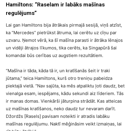
Hamiltons: “Raselam ir labāks mašīnas
regulējums”
Lai gan Hamiltons bija ātrākais pirmajā sesijā, viņš atzīst,
ka “Mercedes” pietrūkst ātruma, lai cerētu uz cīņu par
uzvaru. Ņemot vērā, ka šī mašīna parasti ir ātrāka lēnajos
un vidēji ātrajos līkumos, tika cerēts, ka Singapūrā šai
komandai būs cerības uz augstiem rezultātiem.
“Mašīna ir tāda, kāda tā ir, un kratīšanās šeit ir traki
jūtama,” teica Hamiltons, kurš otro treniņu pabeidza
piektajā vietā. “Nav sajūta, ka mēs atpaliktu ļoti daudz, bet
vienalga esam, iespējams, kādu sekundi aiz līderiem. Tās
ir manas domas. Vienkārši jāturpina strādāt. Kas atteicas
uz mašīnas kratīšanos, neko daudz tur nevaram darīt.
Džordžs [Rasels] pavisam noteikti ir atradis labāku
mašīnas regulējumu. Naktī mēģināsim veikt izmaiņas, lai