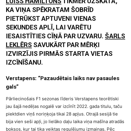
LUISS HAMILTONS
TIKMĒR UZSKATA,
KA VIŅA SPĒKRATAM ŠOBRĪD
PIETRŪKST APTUVENI VIENAS
SEKUNDES APLĪ, LAI VARĒTU
IESAISTĪTIES CĪŅĀ PAR UZVARU.
ŠARLS
LEKLĒRS
SAVUKĀRT PAR MĒRĶI
IZVIRZĪJIS PIRMĀS STARTA VIETAS
IZCĪNĪŠANU.
Verstapens: “Pazaudētais laiks nav pasaules
gals”
Pārliecinošais F1 sezonas līderis Verstapens teorētiski
jau šajā nedēļas nogalē var izcīnīt 2022. gada titulu, taču
piektdien viņš noriņķoja tikai 28 apļus. Otrajā sesijā tie
bija vien seši apļi, jo lielāko daļu laika viņa mašīna atradās
boksos, kur tai tika veiktas regulējumu izmaiņas. Pēc