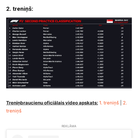
2. treniņš:
Treniņbraucienu oficiālais video apskats:
1. treniņš
|
2.
treniņš
REKLĀMA