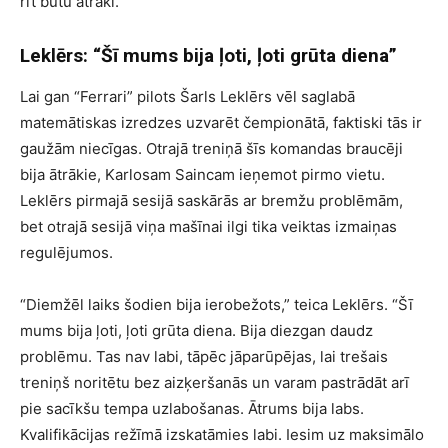
rīt būtu ātrāki.”
Leklērs: “Šī mums bija ļoti, ļoti grūta diena”
Lai gan “Ferrari” pilots Šarls Leklērs vēl saglabā
matemātiskas izredzes uzvarēt čempionātā, faktiski tās ir
gaužām niecīgas. Otrajā treniņā šīs komandas braucēji
bija ātrākie, Karlosam Saincam ieņemot pirmo vietu.
Leklērs pirmajā sesijā saskārās ar bremžu problēmām,
bet otrajā sesijā viņa mašīnai ilgi tika veiktas izmaiņas
regulējumos.
“Diemžēl laiks šodien bija ierobežots,” teica Leklērs. “Šī
mums bija ļoti, ļoti grūta diena. Bija diezgan daudz
problēmu. Tas nav labi, tāpēc jāparūpējas, lai trešais
treniņš noritētu bez aizķeršanās un varam pastrādāt arī
pie sacīkšu tempa uzlabošanas. Ātrums bija labs.
Kvalifikācijas režīmā izskatāmies labi. Iesim uz maksimālo