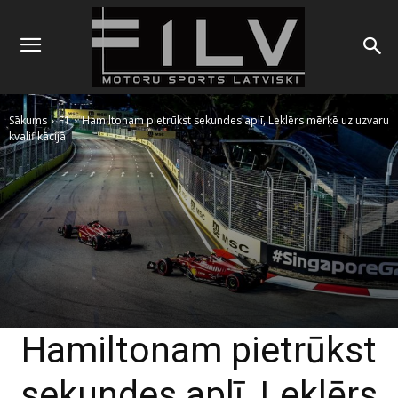
Sākums
F1
Hamiltonam pietrūkst sekundes aplī, Leklērs mērķē uz uzvaru
kvalifikācijā
Hamiltonam pietrūkst
sekundes aplī, Leklērs