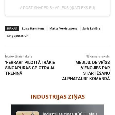
A POST SHARED BY AFLEKS (@AFLEKS.EU)
BIRKAS
Luiss Hamiltons
Makss Verdstapens
Šarls Leklērs
Singapūras GP
Iepriekšējais raksts
Nākamais raksts
‘FERRARI’ PILOTI ĀTRĀKIE
MEDIJS: DE VRĪSS
SINGAPŪRAS GP OTRAJĀ
VIENOJIES PAR
TRENIŅĀ
STARTĒŠANU
‘ALPHATAURI’ KOMANDĀ
-
INDUSTRIJAS ZIŅAS