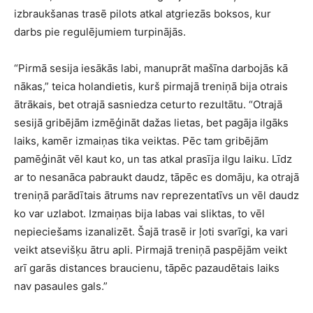
izbraukšanas trasē pilots atkal atgriezās boksos, kur
darbs pie regulējumiem turpinājās.
“Pirmā sesija iesākās labi, manuprāt mašīna darbojās kā
nākas,” teica holandietis, kurš pirmajā treniņā bija otrais
ātrākais, bet otrajā sasniedza ceturto rezultātu. “Otrajā
sesijā gribējām izmēģināt dažas lietas, bet pagāja ilgāks
laiks, kamēr izmaiņas tika veiktas. Pēc tam gribējām
pamēģināt vēl kaut ko, un tas atkal prasīja ilgu laiku. Līdz
ar to nesanāca pabraukt daudz, tāpēc es domāju, ka otrajā
treniņā parādītais ātrums nav reprezentatīvs un vēl daudz
ko var uzlabot. Izmaiņas bija labas vai sliktas, to vēl
nepieciešams izanalizēt. Šajā trasē ir ļoti svarīgi, ka vari
veikt atsevišķu ātru apli. Pirmajā treniņā paspējām veikt
arī garās distances braucienu, tāpēc pazaudētais laiks
nav pasaules gals.”