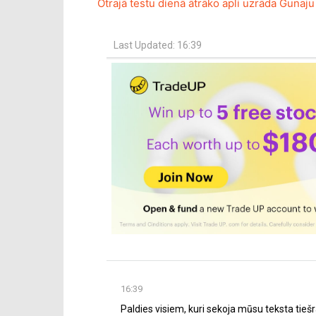
Otrajā testu dienā ātrāko apli uzrāda Guna