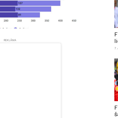
F
l
REKLĀMA
7.
F
š