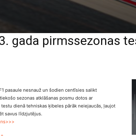
3. gada pirmssezonas tes
F1 pasaule nesnauž un šodien centīsies salikt
notiekošo sezonas atklāšanas posmu dotos ar
testu dienā tehniskas ķibeles pārāk neiejaucās, ļaujot
t savus līdzjutējus.
pens>>>