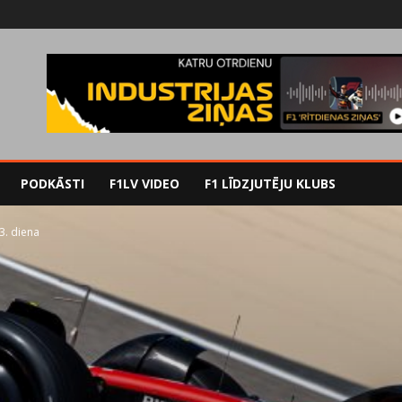
PODKĀSTI
F1LV VIDEO
F1 LĪDZJUTĒJU KLUBS
3. diena