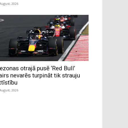
 August, 2026
ezonas otrajā pusē ‘Red Bull’
airs nevarēs turpināt tik strauju
ttīstību
 August, 2026