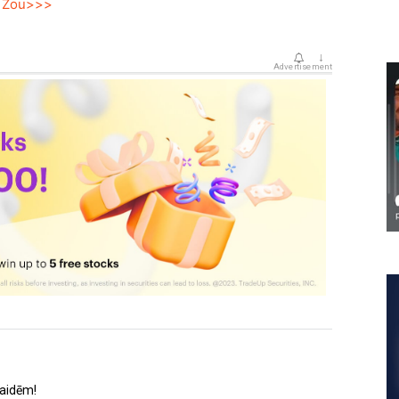
ju Žou>>>