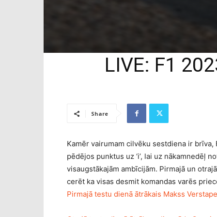
LIVE: F1 202
Share
Kamēr vairumam cilvēku sestdiena ir brīva, 
pēdējos punktus uz ‘i’, lai uz nākamnedēļ 
visaugstākajām ambīcijām. Pirmajā un otrajā 
cerēt ka visas desmit komandas varēs priecē
Pirmajā testu dienā ātrākais Makss Versta