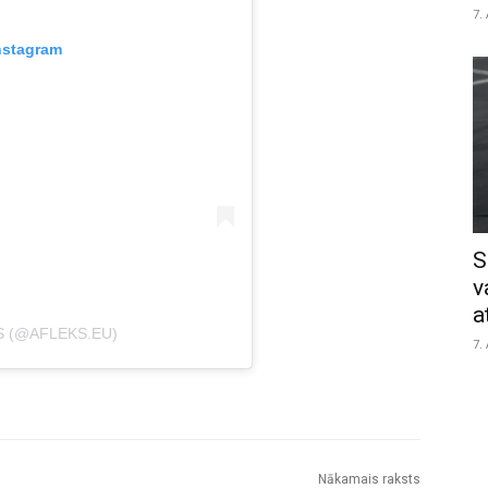
7.
nstagram
S
v
a
S (@AFLEKS.EU)
7.
Nākamais raksts