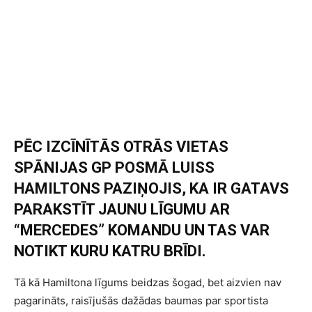
PĒC IZCĪNĪTĀS OTRĀS VIETAS
SPĀNIJAS GP POSMĀ LUISS
HAMILTONS PAZIŅOJIS, KA IR GATAVS
PARAKSTĪT JAUNU LĪGUMU AR
“MERCEDES” KOMANDU UN TAS VAR
NOTIKT KURU KATRU BRĪDI.
Tā kā Hamiltona līgums beidzas šogad, bet aizvien nav
pagarināts, raisījušās dažādas baumas par sportista