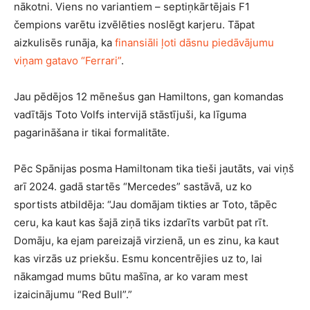
nākotni. Viens no variantiem – septiņkārtējais F1
čempions varētu izvēlēties noslēgt karjeru. Tāpat
aizkulisēs runāja, ka
finansiāli ļoti dāsnu piedāvājumu
viņam gatavo “Ferrari”
.
Jau pēdējos 12 mēnešus gan Hamiltons, gan komandas
vadītājs Toto Volfs intervijā stāstījuši, ka līguma
pagarināšana ir tikai formalitāte.
Pēc Spānijas posma Hamiltonam tika tieši jautāts, vai viņš
arī 2024. gadā startēs “Mercedes” sastāvā, uz ko
sportists atbildēja: “Jau domājam tikties ar Toto, tāpēc
ceru, ka kaut kas šajā ziņā tiks izdarīts varbūt pat rīt.
Domāju, ka ejam pareizajā virzienā, un es zinu, ka kaut
kas virzās uz priekšu. Esmu koncentrējies uz to, lai
nākamgad mums būtu mašīna, ar ko varam mest
izaicinājumu “Red Bull”.”