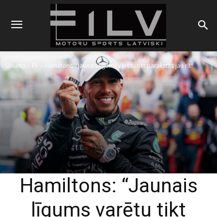
Sākums
F1
Hamiltons: "Jaunais līgums varētu tikt parakstīts jau rīt"
Hamiltons: “Jaunais
līgums varētu tikt