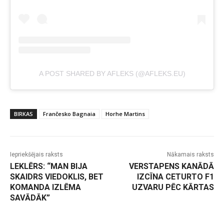
A POST SHARED BY AFLEKS (@AFLEKS.EU)
BIRKAS
Frančesko Bagnaia
Horhe Martins
Iepriekšējais raksts
Nākamais raksts
LEKLĒRS: “MAN BIJA
VERSTAPENS KANĀDĀ
SKAIDRS VIEDOKLIS, BET
IZCĪNA CETURTO F1
KOMANDA IZLĒMA
UZVARU PĒC KĀRTAS
SAVĀDĀK”
-