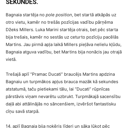
SEKUNDES.
Bagnaia startēja no
pole position
, bet startā atkāpās uz
otro vietu, kamēr no trešās pozīcijas vadību pārņēma
Džeks Millers. Luka Marini startēja otrais, bet pēc starta
bija trešais, kamēr no sestās uz ceturto pozīciju pacēlās
Martins. Jau pirmā apļa laikā Millers pieļāva nelielu kļūdu,
Bagnaia atguva vadību, bet Martins bija nonācis jau otrajā
vietā.
Trešajā aplī “Pramac Ducati” braucējs Martins apdzina
Bagnaiu un turpmākos apļus brauca mazāk kā sekundes
atstatumā, taču pietiekami tālu, lai “Ducati” rūpnīcas
pārstāvis viņam nevarētu uzbrukt. Turpmākajā sacensību
daļā abi attālinājās no sāncenšiem, izvēršot fantastisku
cīņu savā starpā.
14. aplī Bagnaia bija noķēris līderi un sāka lūkot pēc