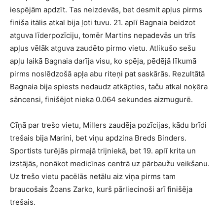
iespējām apdzīt. Tas neizdevās, bet desmit apļus pirms
finiša itālis atkal bija ļoti tuvu. 21. aplī Bagnaia beidzot
atguva līderpozīciju, tomēr Martins nepadevās un trīs
apļus vēlāk atguva zaudēto pirmo vietu. Atlikušo sešu
apļu laikā Bagnaia darīja visu, ko spēja, pēdējā līkumā
pirms noslēdzošā apļa abu riteņi pat saskārās. Rezultātā
Bagnaia bija spiests nedaudz atkāpties, taču atkal noķēra
sāncensi, finišējot nieka 0.064 sekundes aizmugurē.
Cīņā par trešo vietu, Millers zaudēja pozīcijas, kādu brīdi
trešais bija Marini, bet viņu apdzina Breds Binders.
Sportists turējās pirmajā trijniekā, bet 19. aplī krita un
izstājās, nonākot medicīnas centrā uz pārbaužu veikšanu.
Uz trešo vietu pacēlās netālu aiz viņa pirms tam
braucošais Žoans Zarko, kurš pārliecinoši arī finišēja
trešais.