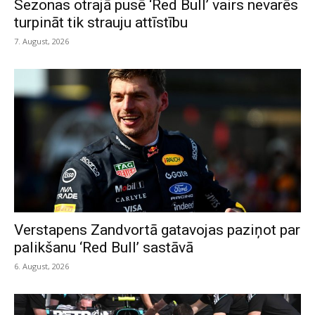
Sezonas otrajā pusē ‘Red Bull’ vairs nevarēs
turpināt tik strauju attīstību
7. August, 2026
Verstapens Zandvortā gatavojas paziņot par
palikšanu ‘Red Bull’ sastāvā
6. August, 2026