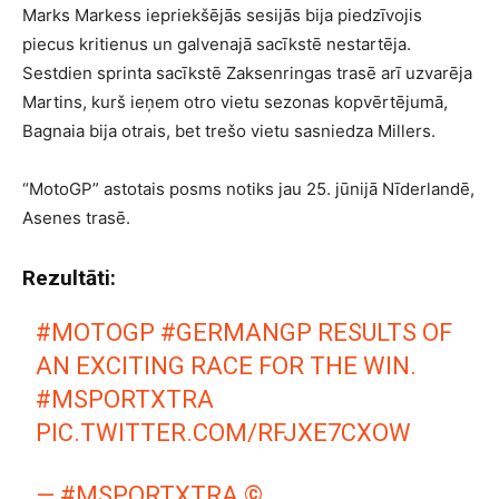
Marks Markess iepriekšējās sesijās bija piedzīvojis
piecus kritienus un galvenajā sacīkstē nestartēja.
Sestdien sprinta sacīkstē Zaksenringas trasē arī uzvarēja
Martins, kurš ieņem otro vietu sezonas kopvērtējumā,
Bagnaia bija otrais, bet trešo vietu sasniedza Millers.
“MotoGP” astotais posms notiks jau 25. jūnijā Nīderlandē,
Asenes trasē.
Rezultāti:
#MOTOGP
#GERMANGP
RESULTS OF
AN EXCITING RACE FOR THE WIN.
#MSPORTXTRA
PIC.TWITTER.COM/RFJXE7CXOW
— #MSPORTXTRA ©