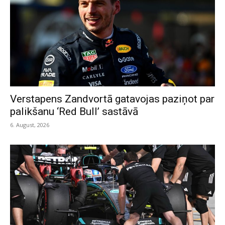
Verstapens Zandvortā gatavojas paziņot par
palikšanu ‘Red Bull’ sastāvā
6. August, 2026