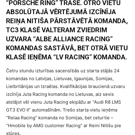
“PORSCHE RING” TRASĒ. OTRO VIETU
ABSOLŪTAJĀ VĒRTĒJUMĀ IZCĪNĪJA
REIŅA NITIŠA PĀRSTĀVĒTĀ KOMANDA,
TC3 KLASĒ VALTERAM ZVIEDRIM
UZVARA “ALBE ALLIANCE RACING”
KOMANDAS SASTĀVĀ, BET OTRĀ VIETU
KLASĒ IEŅĒMA “LV RACING” KOMANDA.
Četru stundu izturības sacensībās uz starta stājās 24
komandas no Latvijas, Lietuvas, Igaunijas, Somijas,
Lielbritānijas un Izraēlas. Kvalifikācijas braucienā uzvaru
izcīnīja Juta Racing komanda no Lietuvas, aiz sevis
atstājot vēl vienu Juta Racing ekipāžu ar “Audi R8 LMS
GT3 EVO II” automašīnām. Trešo starta vietu ieņēma
“Relaa Racing” komanda no Somijas, bet ceturtie –
“Hmobile by AMG customer Racing” ar Reini Nitišu pie
stūres.