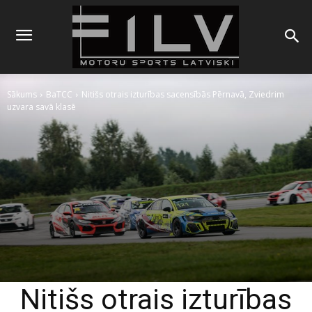
Sākums
BaTCC
Nitišs otrais izturības sacensībās Pērnavā, Zviedrim
uzvara savā klasē
Nitišs otrais izturības