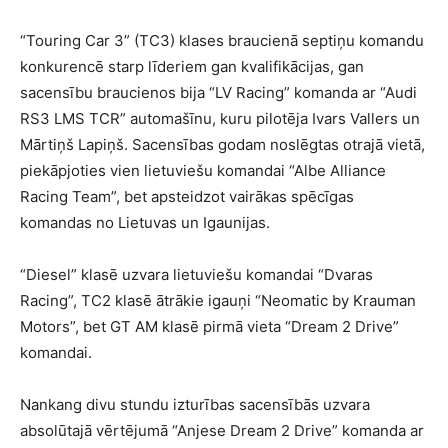
“Touring Car 3” (TC3) klases braucienā septiņu komandu
konkurencē starp līderiem gan kvalifikācijas, gan
sacensību braucienos bija “LV Racing” komanda ar “Audi
RS3 LMS TCR” automašīnu, kuru pilotēja Ivars Vallers un
Mārtiņš Lapiņš. Sacensības godam noslēgtas otrajā vietā,
piekāpjoties vien lietuviešu komandai “Albe Alliance
Racing Team”, bet apsteidzot vairākas spēcīgas
komandas no Lietuvas un Igaunijas.
“Diesel” klasē uzvara lietuviešu komandai “Dvaras
Racing”, TC2 klasē ātrākie igauņi “Neomatic by Krauman
Motors”, bet GT AM klasē pirmā vieta “Dream 2 Drive”
komandai.
Nankang divu stundu izturības sacensībās uzvara
absolūtajā vērtējumā “Anjese Dream 2 Drive” komanda ar