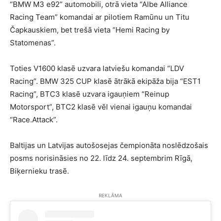
“BMW M3 e92” automobili, otrā vieta “Albe Alliance
Racing Team” komandai ar pilotiem Ramūnu un Titu
Čapkauskiem, bet trešā vieta “Hemi Racing by
Statomenas”.
Toties V1600 klasē uzvara latviešu komandai “LDV
Racing”. BMW 325 CUP klasē ātrākā ekipāža bija “EST1
Racing”, BTC3 klasē uzvara igauņiem “Reinup
Motorsport”, BTC2 klasē vēl vienai igauņu komandai
“Race.Attack”.
Baltijas un Latvijas autošosejas čempionāta noslēdzošais
posms norisināsies no 22. līdz 24. septembrim Rīgā,
Biķernieku trasē.
REKLĀMA