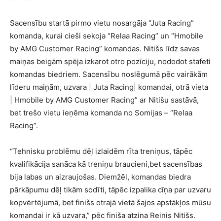
Sacensību startā pirmo vietu nosargāja “Juta Racing”
komanda, kurai cieši sekoja “Relaa Racing” un “Hmobile
by AMG Customer Racing” komandas. Nitišs līdz savas
maiņas beigām spēja izkarot otro pozīciju, nododot stafeti
komandas biedriem. Sacensību noslēgumā pēc vairākām
līderu maiņām, uzvara | Juta Racing| komandai, otrā vieta
| Hmobile by AMG Customer Racing” ar Nitišu sastāvā,
bet trešo vietu ieņēma komanda no Somijas – “Relaa
Racing”.
“Tehnisku problēmu dēļ izlaidēm rīta treniņus, tāpēc
kvalifikācija sanāca kā treniņu braucieni,bet sacensības
bija labas un aizraujošas. Diemžēl, komandas biedra
pārkāpumu dēļ tikām sodīti, tāpēc izpalika cīņa par uzvaru
kopvērtējumā, bet finišs otrajā vietā šajos apstākļos mūsu
komandai ir kā uzvara,” pēc finiša atzina Reinis Nitišs.