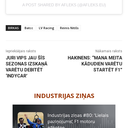
A POST SHARED BY AFLEKS (@AFLEKS.EU)
BIRKAS
Batcc
LV Racing
Reinis Nitišs
Iepriekšējais raksts
Nākamais raksts
JURI VIPS JAU ŠĪS
HAKINENS: “MANA MEITA
SEZONAS IZSKAŅĀ
KĀDUDIEN VARĒTU
VARĒTU DEBITĒT
STARTĒT F1”
‘INDYCAR’
-
INDUSTRIJAS ZIŅAS