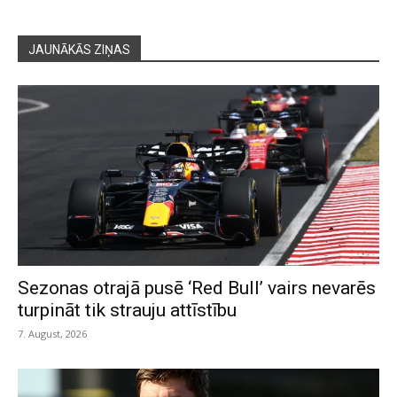
JAUNĀKĀS ZIŅAS
Sezonas otrajā pusē ‘Red Bull’ vairs nevarēs
turpināt tik strauju attīstību
7. August, 2026