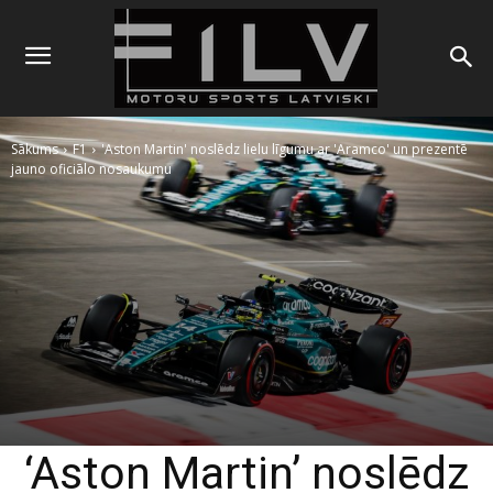
Sākums
F1
'Aston Martin' noslēdz lielu līgumu ar 'Aramco' un prezentē
jauno oficiālo nosaukumu
‘Aston Martin’ noslēdz