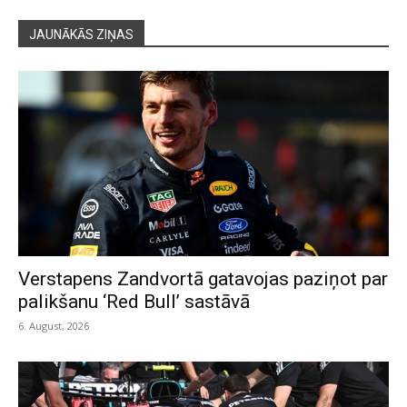
JAUNĀKĀS ZIŅAS
Verstapens Zandvortā gatavojas paziņot par
palikšanu ‘Red Bull’ sastāvā
6. August, 2026