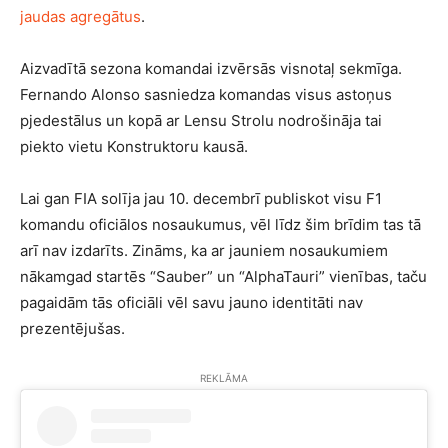
jaudas agregātus
.
Aizvadītā sezona komandai izvērsās visnotaļ sekmīga.
Fernando Alonso sasniedza komandas visus astoņus
pjedestālus un kopā ar Lensu Strolu nodrošināja tai
piekto vietu Konstruktoru kausā.
Lai gan FIA solīja jau 10. decembrī publiskot visu F1
komandu oficiālos nosaukumus, vēl līdz šim brīdim tas tā
arī nav izdarīts. Zināms, ka ar jauniem nosaukumiem
nākamgad startēs “Sauber” un “AlphaTauri” vienības, taču
pagaidām tās oficiāli vēl savu jauno identitāti nav
prezentējušas.
REKLĀMA