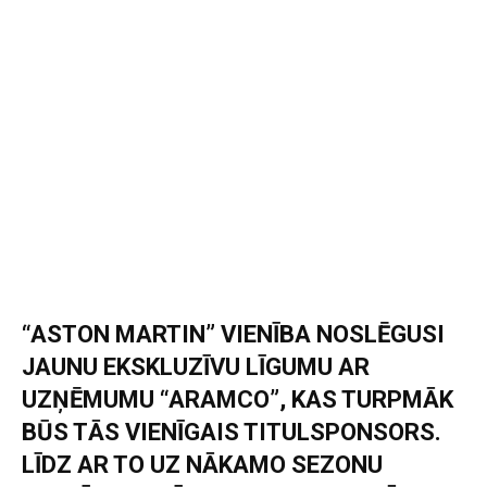
“ASTON MARTIN” VIENĪBA NOSLĒGUSI
JAUNU EKSKLUZĪVU LĪGUMU AR
UZŅĒMUMU “ARAMCO”, KAS TURPMĀK
BŪS TĀS VIENĪGAIS TITULSPONSORS.
LĪDZ AR TO UZ NĀKAMO SEZONU