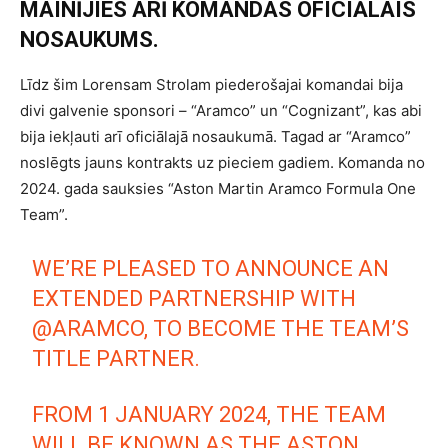
MAINĪJIES ARĪ KOMANDAS OFICIĀLAIS
NOSAUKUMS.
Līdz šim Lorensam Strolam piederošajai komandai bija
divi galvenie sponsori – “Aramco” un “Cognizant”, kas abi
bija iekļauti arī oficiālajā nosaukumā. Tagad ar “Aramco”
noslēgts jauns kontrakts uz pieciem gadiem. Komanda no
2024. gada sauksies “Aston Martin Aramco Formula One
Team”.
WE’RE PLEASED TO ANNOUNCE AN
EXTENDED PARTNERSHIP WITH
@ARAMCO
, TO BECOME THE TEAM’S
TITLE PARTNER.
FROM 1 JANUARY 2024, THE TEAM
WILL BE KNOWN AS THE ASTON