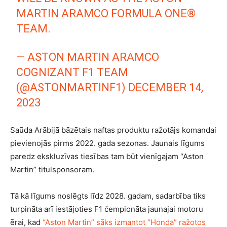
MARTIN ARAMCO FORMULA ONE®
TEAM.
— ASTON MARTIN ARAMCO
COGNIZANT F1 TEAM
(@ASTONMARTINF1)
DECEMBER 14,
2023
Saūda Arābijā bāzētais naftas produktu ražotājs komandai
pievienojās pirms 2022. gada sezonas. Jaunais līgums
paredz ekskluzīvas tiesības tam būt vienīgajam “Aston
Martin” titulsponsoram.
Tā kā līgums noslēgts līdz 2028. gadam, sadarbība tiks
turpināta arī iestājoties F1 čempionāta jaunajai motoru
ērai, kad
“Aston Martin” sāks izmantot “Honda” ražotos