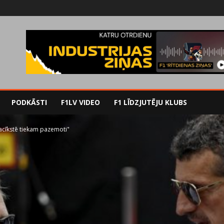
PODKĀSTI
F1LV VIDEO
F1 LĪDZJUTĒJU KLUBS
sacīkstē tiekam pazemoti"