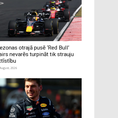
ezonas otrajā pusē ‘Red Bull’
airs nevarēs turpināt tik strauju
ttīstību
 August, 2026