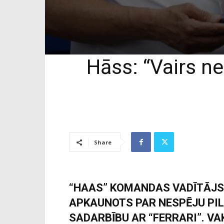
Hāss: “Vairs n
Share
“HAAS” KOMANDAS VADĪTĀJS 
APKAUNOTS PAR NESPĒJU PIL
SADARBĪBU AR “FERRARI”. VA