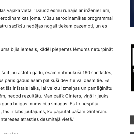
das vājākā vieta: “Daudz esmu runājis ar inženieriem,
r aerodinamikas joma. Mūsu aerodinamikas programmai
atru sacīkšu nedēļas nogali tiekam pazemoti, un es
egums bijis iemesls, kādēļ pieņemts lēmums neturpināt
m šeit jau astoto gadu, esam nobraukuši 160 sacīkstes,
s pāris gadus esam palikuši devītie vai desmitie. Es
bet šis ir īstais laiks, lai veiktu izmaiņas un pamēģinātu
jām, nedod rezultātu. Man patīk Ginters, viņš ir jauks
šā gada beigas mums bija smagas. Es to nespēju
, tas ir labs jautājums, ko pajautāt pašam Ginteram.
intereses atrasties desmitajā vietā.”