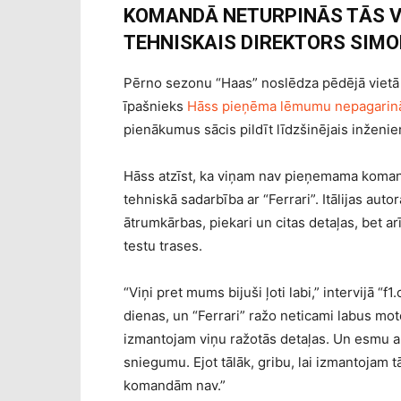
KOMANDĀ NETURPINĀS TĀS VA
TEHNISKAIS DIREKTORS SIMO
Pērno sezonu “Haas” noslēdza pēdējā vietā
īpašnieks
Hāss pieņēma lēmumu nepagarināt
pienākumus sācis pildīt līdzšinējais inženie
Hāss atzīst, ka viņam nav pieņemama koman
tehniskā sadarbība ar “Ferrari”. Itālijas a
ātrumkārbas, piekari un citas detaļas, bet ar
testu trases.
“Viņi pret mums bijuši ļoti labi,” intervijā “
dienas, un “Ferrari” ražo neticami labus mot
izmantojam viņu ražotās detaļas. Un esmu a
sniegumu. Ejot tālāk, gribu, lai izmantojam 
komandām nav.”