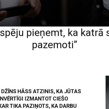
espēju pieņemt, ka katrā 
pazemoti”
DŽĪNS HĀSS ATZINIS, KA JŪTAS
NVĒRTĪGI IZMANTOT CIEŠO
KAR TIKA PAZIŅOTS, KA DARBU