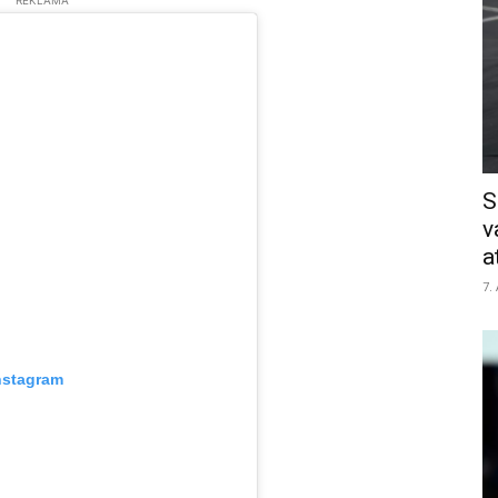
REKLĀMA
S
v
a
7.
nstagram