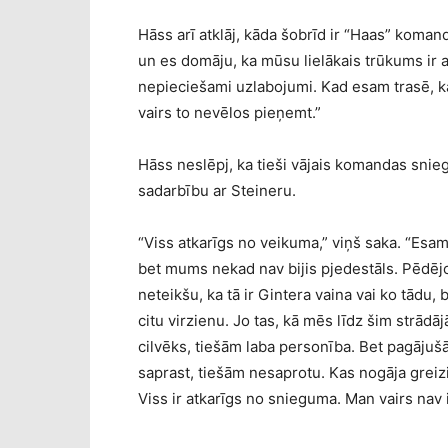
Hāss arī atklāj, kāda šobrīd ir “Haas” koman
un es domāju, ka mūsu lielākais trūkums i
nepieciešami uzlabojumi. Kad esam trasē, k
vairs to nevēlos pieņemt.”
Hāss neslēpj, ka tieši vājais komandas sni
sadarbību ar Steineru.
“Viss atkarīgs no veikuma,” viņš saka. “Esa
bet mums nekad nav bijis pjedestāls. Pēdējo
neteikšu, ka tā ir Gintera vaina vai ko tādu, 
citu virzienu. Jo tas, kā mēs līdz šim strādā
cilvēks, tiešām laba personība. Bet pagāju
saprast, tiešām nesaprotu. Kas nogāja greizi
Viss ir atkarīgs no snieguma. Man vairs nav 