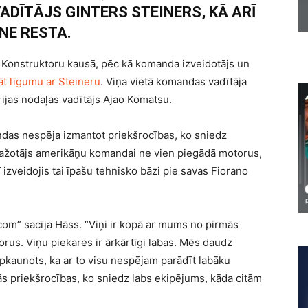
DĪTĀJS GINTERS STEINERS, KĀ ARĪ
NE RESTA.
 Konstruktoru kausā, pēc kā komanda izveidotājs un
 līgumu ar Steineru
. Viņa vietā komandas vadītāja
rijas nodaļas vadītājs Ajao Komatsu.
das nespēja izmantot priekšrocības, ko sniedz
utoražotājs amerikāņu komandai ne vien piegādā motorus,
ī izveidojis tai īpašu tehnisko bāzi pie savas Fiorano
f1.com” sacīja Hāss. “Viņi ir kopā ar mums no pirmās
orus. Viņu piekares ir ārkārtīgi labas. Mēs daudz
pkaunots, ka ar to visu nespējam parādīt labāku
tās priekšrocības, ko sniedz labs ekipējums, kāda citām