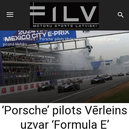
Sākums
Formula E
'Porsche' pilots Vērleins uzvar 'Formula E' pirmajā
posmā Mehiko
‘Porsche’ pilots Vērleins
uzvar ‘Formula E’