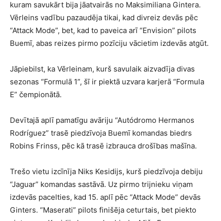
kuram savukārt bija jāatvairās no Maksimiliana Gintera.
Vērleins vadību pazaudēja tikai, kad divreiz devās pēc
“Attack Mode”, bet, kad to paveica arī “Envision” pilots
Buemī, abas reizes pirmo pozīciju vācietim izdevās atgūt.
Jāpiebilst, ka Vērleinam, kurš savulaik aizvadīja divas
sezonas “Formulā 1”, šī ir piektā uzvara karjerā “Formula
E” čempionātā.
Devītajā aplī pamatīgu avāriju “Autódromo Hermanos
Rodríguez” trasē piedzīvoja Buemī komandas biedrs
Robins Frinss, pēc kā trasē izbrauca drošības mašīna.
Trešo vietu izcīnīja Niks Kesidijs, kurš piedzīvoja debiju
“Jaguar” komandas sastāvā. Uz pirmo trijnieku viņam
izdevās pacelties, kad 15. aplī pēc “Attack Mode” devās
Ginters. “Maserati” pilots finišēja ceturtais, bet piekto