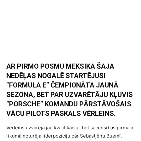
AR PIRMO POSMU MEKSIKĀ ŠAJĀ
NEDĒĻAS NOGALĒ STARTĒJUSI
“FORMULA E” ČEMPIONĀTA JAUNĀ
SEZONA, BET PAR UZVARĒTĀJU KĻUVIS
“PORSCHE” KOMANDU PĀRSTĀVOŠAIS
VĀCU PILOTS PASKALS VĒRLEINS.
Vērleins uzvarēja jau kvalifikācijā, bet sacensībās pirmajā
līkumā noturēja līderpozīciju pār Sebastjēnu Buemī,