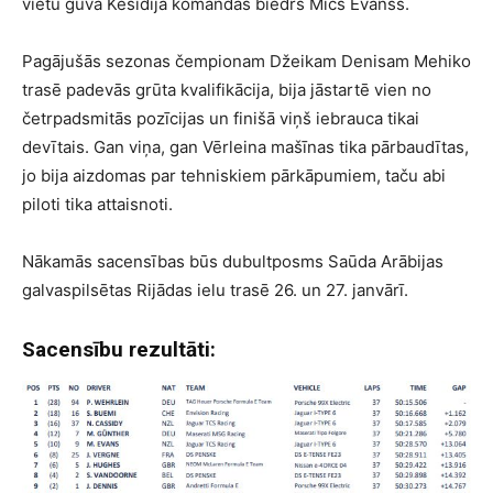
vietu guva Kesidija komandas biedrs Mičs Evanss.
Pagājušās sezonas čempionam Džeikam Denisam Mehiko
trasē padevās grūta kvalifikācija, bija jāstartē vien no
četrpadsmitās pozīcijas un finišā viņš iebrauca tikai
devītais. Gan viņa, gan Vērleina mašīnas tika pārbaudītas,
jo bija aizdomas par tehniskiem pārkāpumiem, taču abi
piloti tika attaisnoti.
Nākamās sacensības būs dubultposms Saūda Arābijas
galvaspilsētas Rijādas ielu trasē 26. un 27. janvārī.
Sacensību rezultāti: