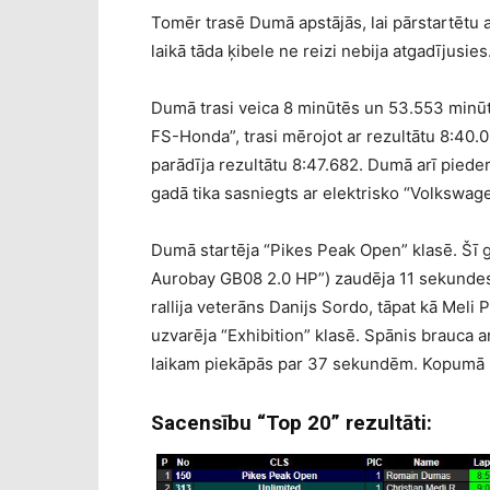
Tomēr trasē Dumā apstājās, lai pārstartētu au
laikā tāda ķibele ne reizi nebija atgadījusi
Dumā trasi veica 8 minūtēs un 53.553 minū
FS-Honda”, trasi mērojot ar rezultātu 8:40.
parādīja rezultātu 8:47.682. Dumā arī pieder
gadā tika sasniegts ar elektrisko “Volkswagen
Dumā startēja “Pikes Peak Open” klasē. Šī g
Aurobay GB08 2.0 HP”) zaudēja 11 sekundes
rallija veterāns Danijs Sordo, tāpat kā Meli 
uzvarēja “Exhibition” klasē. Spānis brauca 
laikam piekāpās par 37 sekundēm. Kopumā st
Sacensību “Top 20” rezultāti: