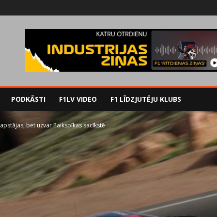
PODKĀSTI
F1LV VIDEO
F1 LĪDZJUTĒJU KLUBS
 apstājas, bet uzvar Paikspīkas sacīkstē