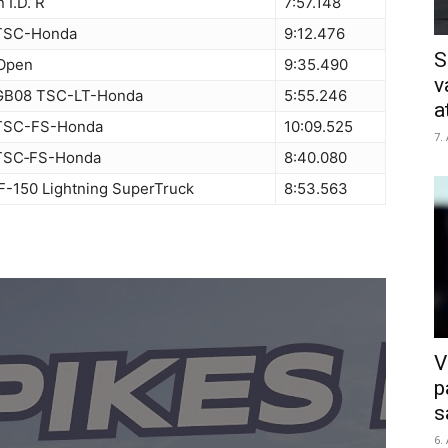
 I.D. R
7:57.148
 TSC-Honda
9:12.476
S
 Open
9:35.490
v
 GB08 TSC-LT-Honda
5:55.246
a
 TSC-FS-Honda
10:09.525
7.
 TSC‑FS-Honda
8:40.080
F-150 Lightning SuperTruck
8:53.563
V
p
s
6.