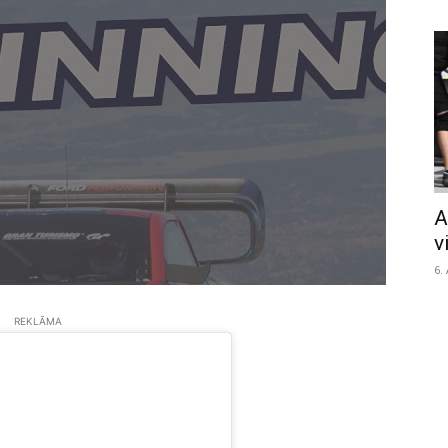
A
v
6.
REKLĀMA