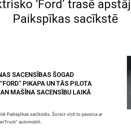
trisko ‘Ford’ trasē apstāj
Paikspīkas sacīkstē
NAS SACENSĪBAS ŠOGAD
“FORD” PIKAPA UN TĀS PILOTA
GAN MAŠĪNA SACENSĪBU LAIKĀ
itē Paikspīkas sacīkstēs. Šoreiz viņš to paveica ar
erTruck” automobili.