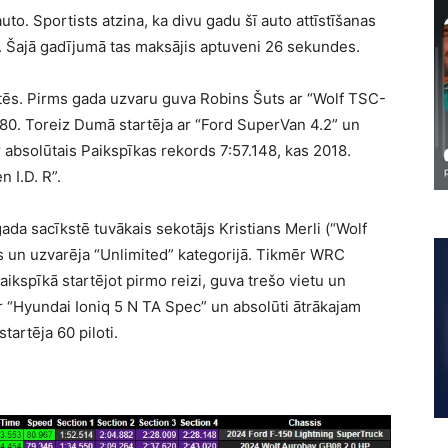
to. Sportists atzina, ka divu gadu šī auto attīstīšanas
es. Šajā gadījumā tas maksājis aptuveni 26 sekundes.
tēs. Pirms gada uzvaru guva Robins Šuts ar “Wolf TSC-
080. Toreiz Dumā startēja ar “Ford SuperVan 4.2” un
 absolūtais Paikspīkas rekords 7:57.148, kas 2018.
 I.D. R”.
ada sacīkstē tuvākais sekotājs Kristians Merli (“Wolf
 un uzvarēja “Unlimited” kategorijā. Tikmēr WRC
Paikspīkā startējot pirmo reizi, guva trešo vietu un
ar “Hyundai Ioniq 5 N TA Spec” un absolūti ātrākajam
artēja 60 piloti.