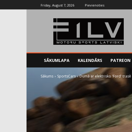
Friday, August 7, 2026
Pievienoties
SĀKUMLAPA
KALENDĀRS
PATREON
Sākums
SportsCars
Dumā ar elektrisko 'Ford' trasē