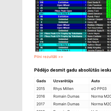
Pilni rezultāti >>
Pēdējo desmit gadu absolūtās ieskai
Gads
Uzvarētājs
Auto
2015
Rhys Millen
eO PP03
2016
Romain Dumas
Norma M20
2017
Romain Dumas
Norma M20