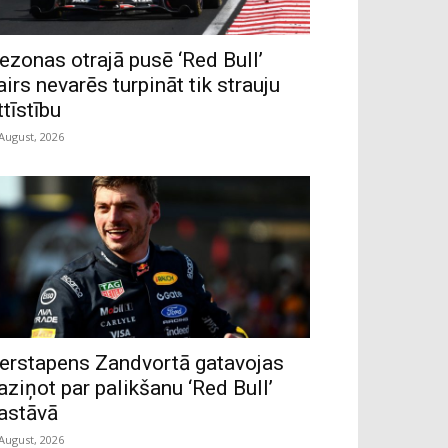
ezonas otrajā pusē ‘Red Bull’
airs nevarēs turpināt tik strauju
ttīstību
 August, 2026
erstapens Zandvortā gatavojas
aziņot par palikšanu ‘Red Bull’
astāvā
 August, 2026