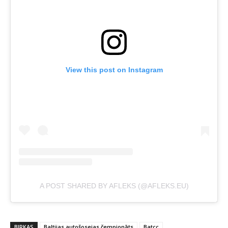
View this post on Instagram
A POST SHARED BY AFLEKS (@AFLEKS.EU)
BIRKAS
Baltijas autošosejas čempionāts
Batcc