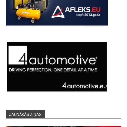
JAUNĀKĀS ZIŅAS