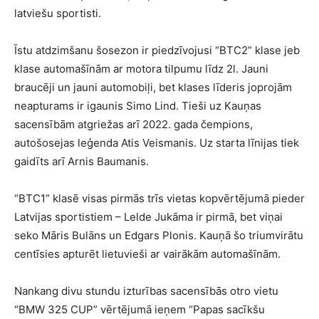
latviešu sportisti.
Īstu atdzimšanu šosezon ir piedzīvojusi “BTC2” klase jeb
klase automašīnām ar motora tilpumu līdz 2l. Jauni
braucēji un jauni automobiļi, bet klases līderis joprojām
neapturams ir igaunis Simo Lind. Tieši uz Kauņas
sacensībām atgriežas arī 2022. gada čempions,
autošosejas leģenda Atis Veismanis. Uz starta līnijas tiek
gaidīts arī Arnis Baumanis.
“BTC1” klasē visas pirmās trīs vietas kopvērtējumā pieder
Latvijas sportistiem – Lelde Jukāma ir pirmā, bet viņai
seko Māris Bulāns un Edgars Plonis. Kauņā šo triumvirātu
centīsies apturēt lietuvieši ar vairākām automašīnām.
Nankang divu stundu izturības sacensībās otro vietu
“BMW 325 CUP” vērtējumā ieņem “Papas sacīkšu