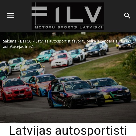
Sākums
BaTCC
Latvijas autosportisti favorītu pulkā leģendārajā Kauņas
autošosejas trasē
Latvijas autosportisti