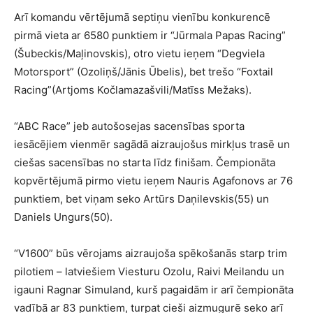
Arī komandu vērtējumā septiņu vienību konkurencē
pirmā vieta ar 6580 punktiem ir “Jūrmala Papas Racing”
(Šubeckis/Maļinovskis), otro vietu ieņem “Degviela
Motorsport” (Ozoliņš/Jānis Ūbelis), bet trešo “Foxtail
Racing”(Artjoms Kočlamazašvili/Matīss Mežaks).
“ABC Race” jeb autošosejas sacensības sporta
iesācējiem vienmēr sagādā aizraujošus mirkļus trasē un
ciešas sacensības no starta līdz finišam. Čempionāta
kopvērtējumā pirmo vietu ieņem Nauris Agafonovs ar 76
punktiem, bet viņam seko Artūrs Daņilevskis(55) un
Daniels Ungurs(50).
“V1600” būs vērojams aizraujoša spēkošanās starp trim
pilotiem – latviešiem Viesturu Ozolu, Raivi Meilandu un
igauni Ragnar Simuland, kurš pagaidām ir arī čempionāta
vadībā ar 83 punktiem, turpat cieši aizmugurē seko arī