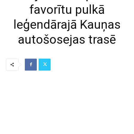
favorītu pulkā
leģendārajā Kauņas
autošosejas trasē