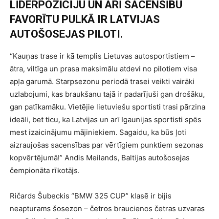
LĪDERPOZĪCIJU UN ARĪ SACENSĪBU
FAVORĪTU PULKĀ IR LATVIJAS
AUTOŠOSEJAS PILOTI.
“Kauņas trase ir kā templis Lietuvas autosportistiem –
ātra, viltīga un prasa maksimālu atdevi no pilotiem visa
apļa garumā. Starpsezonu periodā trasei veikti vairāki
uzlabojumi, kas braukšanu tajā ir padarījuši gan drošāku,
gan patīkamāku. Vietējie lietuviešu sportisti trasi pārzina
ideāli, bet ticu, ka Latvijas un arī Igaunijas sportisti spēs
mest izaicinājumu mājiniekiem. Sagaidu, ka būs ļoti
aizraujošas sacensības par vērtīgiem punktiem sezonas
kopvērtējumā!” Andis Meilands, Baltijas autošosejas
čempionāta rīkotājs.
Ričards Šubeckis “BMW 325 CUP” klasē ir bijis
neapturams šosezon – četros braucienos četras uzvaras