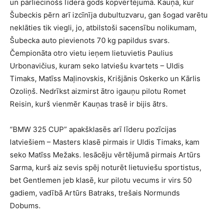
un pārliecinošs līdera gods kopvērtējumā. Kauņā, kur
Šubeckis pērn arī izcīnīja dubultuzvaru, gan šogad varētu
neklāties tik viegli, jo, atbilstoši sacensību nolikumam,
Šubecka auto pievienots 70 kg papildus svars.
Čempionāta otro vietu ieņem lietuvietis Paulius
Urbonavičius, kuram seko latviešu kvartets – Uldis
Timaks, Matīss Maļinovskis, Krišjānis Oskerko un Kārlis
Ozoliņš. Nedrīkst aizmirst ātro igauņu pilotu Romet
Reisin, kurš vienmēr Kauņas trasē ir bijis ātrs.
“BMW 325 CUP” apakšklasēs arī līderu pozīcijas
latviešiem – Masters klasē pirmais ir Uldis Timaks, kam
seko Matīss Mežaks. Iesācēju vērtējumā pirmais Artūrs
Sarma, kurš aiz sevis spēj noturēt lietuviešu sportistus,
bet Gentlemen jeb klasē, kur pilotu vecums ir virs 50
gadiem, vadībā Artūrs Batraks, trešais Normunds
Dobums.