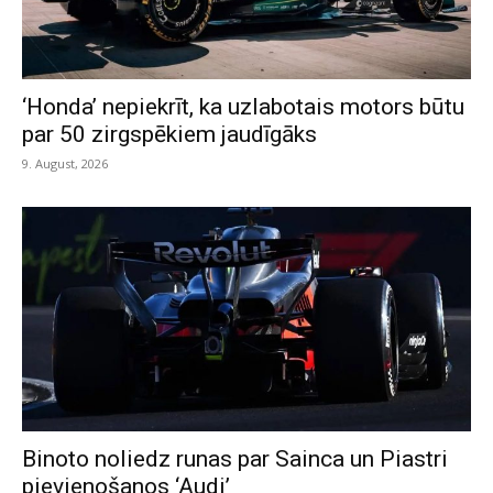
‘Honda’ nepiekrīt, ka uzlabotais motors būtu
par 50 zirgspēkiem jaudīgāks
9. August, 2026
Binoto noliedz runas par Sainca un Piastri
pievienošanos ‘Audi’