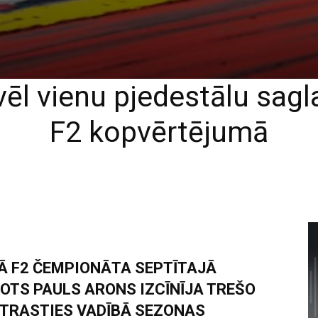
vēl vienu pjedestālu sagla
F2 kopvērtējumā
Ā F2 ČEMPIONĀTA SEPTĪTAJĀ
OTS PAULS ARONS IZCĪNĪJA TREŠO
 ATRASTIES VADĪBĀ SEZONAS