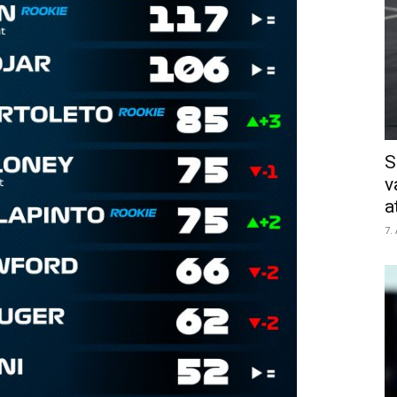
S
v
a
7.