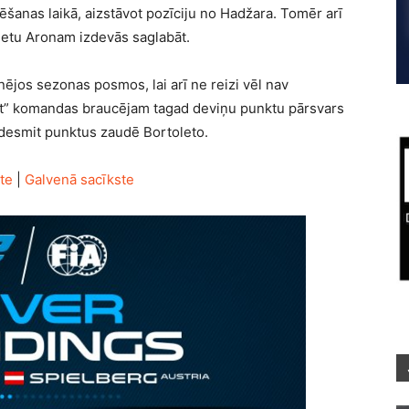
šanas laikā, aizstāvot pozīciju no Hadžara. Tomēr arī
ietu Aronam izdevās saglabāt.
nējos sezonas posmos, lai arī ne reizi vēl nav
ht” komandas braucējam tagad deviņu punktu pārsvars
 desmit punktus zaudē Bortoleto.
te
|
Galvenā sacīkste