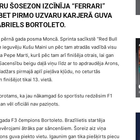
U ŠOSEZON IZCĪNĪJA “FERRARI”
BET PIRMO UZVARU KARJERĀ GUVA
ABRIELS BORTOLETO.
 pērnā gada posma Moncā. Sprinta sacīkstē “Red Bull
n
ieguvēju Kušu Maini un pēc tam atradās vadībā visu
Pepe Marti, kurš pēc tam arī finišēja otrais, lai gan
 Sacensību beigu daļā viņu līdz ar to apdraudēja Arons,
adžars pirmajā aplī pieļāva kļūdu, no ceturtās
finišējot tikai 13. vietā.
oprotams, ka jau nākamgad šo sportistu redzēsim F1
 vēl oficiāli nav paziņots.
gada F3 čempions Bortoleto. Brazīlietis startēja
evērojami ātrāks par sāncenšiem. Šoreiz aiz viņa
ons guva piekto vietu. Igaunim gan tika piešķirts piecu