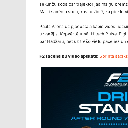
sekunžu sods par trajektorijas maiņu bremzē
Marti saņēma sodu, kas nozīmē, ka piekto v
Pauls Arons uz pjedestāla kāpis visos līdzši
uzvarējis. Kopvērtējumā “Hitech Pulse-Eig
pār Hadžaru, bet uz trešo vietu pacēlies un
F2 sacensību video apskats:
Sprinta sacīks