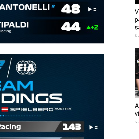
V
p
s
6.
A
v
6.