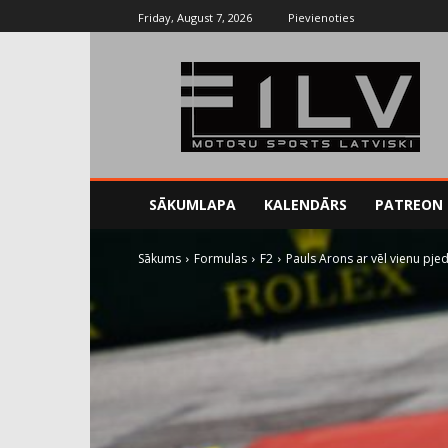
Friday, August 7, 2026
Pievienoties
SĀKUMLAPA
KALENDĀRS
PATREON
Sākums
Formulas
F2
Pauls Arons ar vēl vienu pje