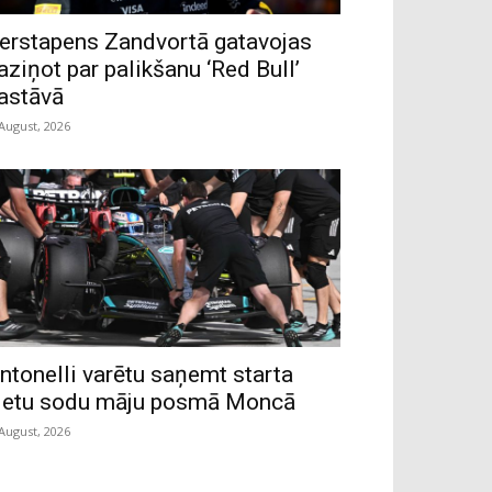
erstapens Zandvortā gatavojas
aziņot par palikšanu ‘Red Bull’
astāvā
 August, 2026
ntonelli varētu saņemt starta
ietu sodu māju posmā Moncā
 August, 2026