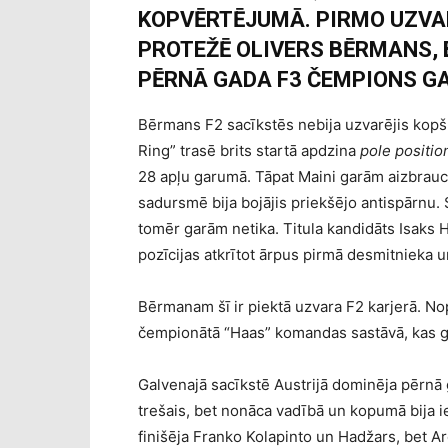
KOPVĒRTĒJUMĀ. PIRMO UZVAR
PROTEŽĒ OLIVERS BĒRMANS, 
PĒRNĀ GADA F3 ČEMPIONS G
Bērmans F2 sacīkstēs nebija uzvarējis kopš
Ring” trasē brits startā apdzina
pole positio
28 apļu garumā. Tāpat Maini garām aizbrauca 
sadursmē bija bojājis priekšējo antispārnu.
tomēr garām netika. Titula kandidāts Isaks H
pozīcijas atkrītot ārpus pirmā desmitnieka un 
Bērmanam šī ir piektā uzvara F2 karjerā. N
čempionātā “Haas” komandas sastāvā, kas gan
Galvenajā sacīkstē Austrijā dominēja pērnā 
trešais, bet nonāca vadībā un kopumā bija i
finišēja Franko Kolapinto un Hadžars, bet Ar