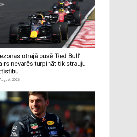
ezonas otrajā pusē ‘Red Bull’
airs nevarēs turpināt tik strauju
ttīstību
 August, 2026